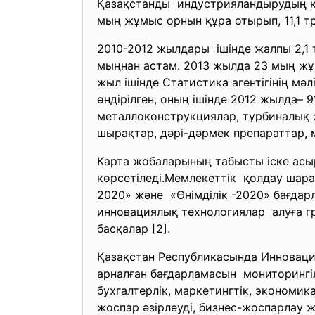
Қазақстанды индустрияландырудың ка
мың жұмыс орнын құра отырып, 11,1 тр
2010-2012 жылдары ішінде жалпы 2,1
мыңнан астам. 2013 жылда 23 мың жұм
жыл ішінде Статистика агентігінің мә
өндірілген, оның ішінде 2012 жылда– 9
металлоконструкциялар, турбиналық 
шырақтар, дәрi-дәрмек препараттар, 
Карта жобаларының табысты іске асы
көрсетіледі.Мемлекеттiк қолдау шар
2020» және «Өнiмдiлiк -2020» бағдар
инновациялық технологиялар алуға гра
басқалар [2].
Қазақстан Республикасында Инноваци
арналған бағдарламасын мониторингі
бухгалтерлік, маркетингтік, экономи
жоспар әзірлеуді, бизнес-жоспарлау 