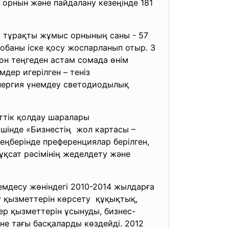
орнын және пайдалану кезеңінде 181
, тұрақты жұмыс орнының саны - 57
обаны іске қосу жоспарланып отыр. 3
ион теңгеден астам сомада өнім
мдер игерілген – теніз
энергия үнемдеу светодиодылық
ттiк қолдау шаралары
шінде «Бизнестiң жол картасы –
еңберiнде преференциялар берілген,
ұқсат рәсiмiнiң жеделдету және
мдесу жөніндегі 2010-2014 жылдарға
 қызметтерін көрсету құқықтық,
ер қызметтерін ұсынуды, бизнес-
не тағы басқаларды көздейді. 2012