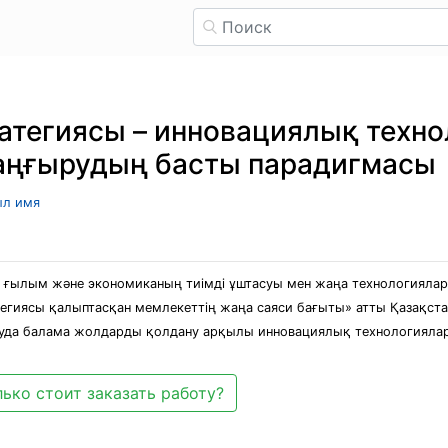
ратегиясы – инновациялық техно
аңғырудың басты парадигмасы
ыл имя
а ғылым және экономиканың тиімді ұштасуы мен жаңа технологияла
тегиясы қалыптасқан мемлекеттің жаңа саяси бағыты» атты Қазақст
алуда балама жолдарды қолдану арқылы инновациялық технологияла
ько стоит заказать работу?