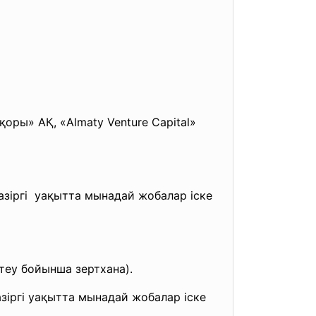
қоры» АҚ, «Almaty Venture Capital»
азіргі уақытта мынадай жобалар іске
теу бойынша зертхана).
зіргі уақытта мынадай жобалар іске