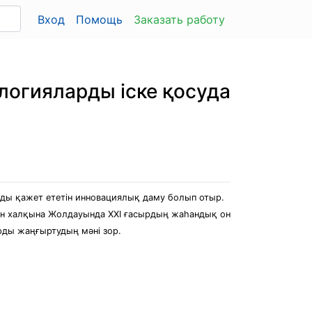
Вход
Помощь
Заказать работу
логияларды іске қосуда
рды қажет ететін инновациялық даму болып отыр.
ан халқына Жолдауында ХХІ ғасырдың жаһандық он
рды жаңғыртудың мәні зор.