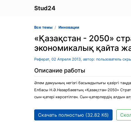
Stud24
Все темы
Инновации
«Қазақстан - 2050» ст
экономикалық қайта ж
Реферат, 02 Апреля 2013, автор: пользователь скр
Описание работы
Әлем дамуының негізгі басымдылығы қазіргі таңд
Елбасы Н.Ә.Назарбаевтың «Қазақстан-2050» Стра
сын-қатері көрсетілген. Сын-қатерлердің алдын 
Скачать полностью (32.82 Кб)
Скол