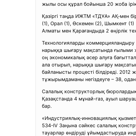
жылы осы құрал бойынша 20 жоба ірік
Қазіргі таңда ИЖТМ «ТДҰА» АҚ-мен бір
(1), Орал (1), Өскемен (2), Шымкент
Алматы мен Қарағандыда 2 өңірлік т
Технологияларды коммерцияландыру – 
нарыққа шығару мақсатында ғылыми ж
оң экономикалық әсер алуға бағытт
ала отырып, нарыққа шығару мақсаты
байланысты процесті білдіреді. 2012
тұжырымдаманы негіздеуге – 38, одан
Салалық конструкторлық бюролардық қы
Қазақстанда 4 мұнай-газ, ауыл шару
бар.
«Индустриялық-инновациялық қызметт
534-IV Заңына сәйкес салалық констр
тауарлар өндiрудi ұйымдастыруда ин