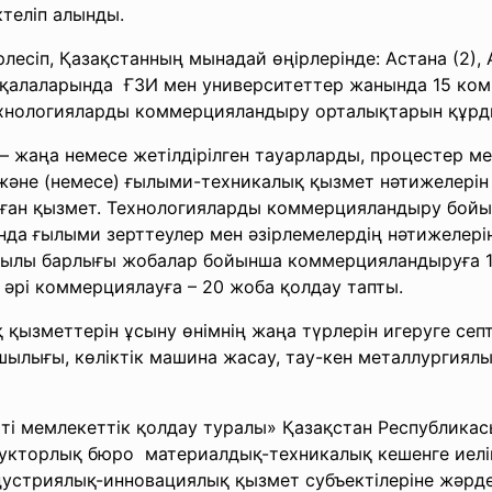
теліп алынды.
лесіп, Қазақстанның мынадай өңірлерінде: Астана (2), 
 (1) қалаларында ҒЗИ мен университеттер жанында 15 к
ехнологияларды коммерцияландыру орталықтарын құрд
жаңа немесе жетiлдiрiлген тауарларды, процестер ме
әне (немесе) ғылыми-техникалық қызмет нәтижелерiн 
алған қызмет. Технологияларды коммерцияландыру бой
нда ғылыми зерттеулер мен әзірлемелердің нәтижелері
 жылы барлығы жобалар бойынша коммерцияландыруға 148 
 әрі коммерциялауға – 20 жоба қолдау тапты.
зметтерін ұсыну өнімнің жаңа түрлерін игеруге септігі
ашылығы, көліктік машина жасау, тау-кен металлургия
i мемлекеттiк қолдау туралы» Қазақстан Республика
укторлық бюро материалдық-техникалық кешенге иелiк 
дустриялық-инновациялық қызмет субъектiлерiне жәрд