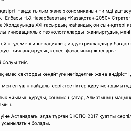
қазіргі таңда ғылым және экономиканың тиімді ұштас
р. Елбасы Н.Ә.Назарбаевтың «Қазақстан-2050» Страте
а Жолдауында ХХІ ғасырдың жаһандық он сын-қатері кө
лы инновациялық технологияларды жаңғыртудың мәні 
кейін үдемелі инновациялық индустрияландыру бағдарл
ндустрияландырудың келесі фазасының жоспары:
і болуы тиіс
қ емес секторды кеңейтуге негізделген жаңа өндірісті 
 мен ел үшін пайдалы серіктестіктер құру мен дамытуд
лық ұйымын құруды, сонымен қатар, Алматының маңынд
амын.
іне Астанадағы алда тұрған ЭКСПО-2017 қуатты серпілі
і ұсынылатын болады.