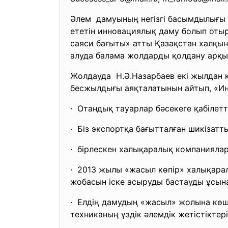
Әлем дамуының негізгі басымдылығы 
ететін инновациялық даму болып оты
саяси бағыты» атты Қазақстан халқын
алуда балама жолдарды қолдану арқы
Жолдауда Н.Ә.Назарбаев екі жылдан 
бесжылдығы аяқталатынын айтып, «И
· Отандық тауарлар бәсекеге қабілетт
· Біз экспортқа бағытталған шикізатты
· бірлескен халықаралық компаниялар
· 2013 жылы «жасыл көпір» халықара
жобасын іске асыруды бастауды ұсын
· Елдің дамудың «жасыл» жолына көшу
техниканың үздік әлемдік жетістіктер