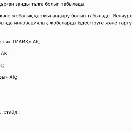
ұрған заңды тұлға болып табылады.
 және жобалық қаржыландыру болып табылады. Венчур
нда инновациялық жобаларды іздестіруге және тартуға 
қоры» ТИАИҚ» АҚ;
 АҚ;
Қ;
ры» АҚ;
істейді: