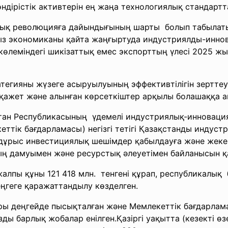
өндірістік активтерін ең жаңа технологиялық стандарт
иялық революцияға дайындығының шарты болып табылат
ыз экономиканы қайта жаңғыртуда индустриялды-иннов
өлеміндегі шикізаттық емес экспорттың үлесі 2025 жыл
егияны жүзеге асыруылуының эффективтілігін зерттеу ү
 қажет және алынған көрсеткіштер арқылы болашаққа 
тан
Республикасының үдемелi индустриялық-инновац
еттік бағда
рламасы) негiзгi тетiгi Қазақстанды индус
п дұрыс инвестициялық шешімдер қабылдауға және жеке
 дамуымен және ресурстық әлеуетiмен байланысын қам
лпы құны 121 418 млн. тенгені құрап, республикалық 
ңгеге қаражаттандылу көзделген.
ары деңгейде пысықталған және Мемлекеттік бағдарлам
ы барлық жобалар енілген.Қазіргі уақытта (кезекті өз