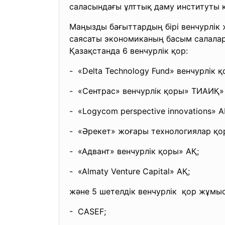
саласындағы ұлттық даму институты қ
Маңызды бағыттардың бірі венчурлік
саясаты экономиканың басым салалары
Қазақстанда 6 венчурлік қор:
- «Delta Technology Fund» венчурлік 
- «Сентрас» венчурлік қоры» ТИАИҚ»
- «Logycom perspective innovations» А
- «Әрекет» жоғары технологиялар қо
- «Адвант» венчурлік қоры» АҚ;
- «Almaty Venture Capital» АҚ;
және 5 шетелдік венчурлік қор жұмыс 
- CASEF;