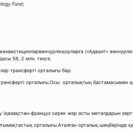
ology Fund;
ікинвестицияларвенчурлікқорла
рға («Адвант» венчурлік
сы 58, 2 млн. теңге.
ялар
трансферті орталығы бар:
трансферті
орталығы.Осы орталықтың бастамасымен
қ
ру (қазақстан-француз сирек жер асты металдарын зерт
тымақтастық орталығы.Аталған орталық шеңберінде қа