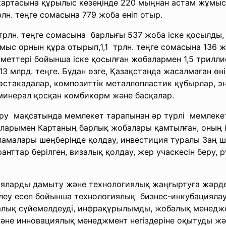
ртасына құрылыс кезеңінде 220 мыңнан астам жұмыс 
лн. теңге сомасына 779 жоба еніп отыр.
 трлн. теңге сомасына барлығы 537 жоба іске қосылды
ыс орнын құра отырып,1,1 трлн. теңге сомасына 136 ж
ліметтері бойынша іске қосылған жобалармен 1,5 трилл
13 млрд. теңге. Бұдан өзге, Қазақстанда жасалмаған өні
эстакадалар, композиттік металлопластик құбырлар, 
минерал қосқан комбикорм және басқалар.
ру мақсатында мемлекет тарапынан әр түрлі мемлеке
аларымен Картаның барлық жобалары қамтылған, оның і
ламалары шеңберiнде қолдау, инвестиция туралы Заң ш
нттар берілген, визалық қолдау, жер учаскесін беру, р
яларды дамыту және технологиялық жаңғыртуға жәрде
леу есеп бойынша технологиялық бизнес-инкубациялау
калық сүйемелдеуді, инфрақұрылымды, жобалық менедж
және инновациялық менеджмент негіздеріне оқытуды жә