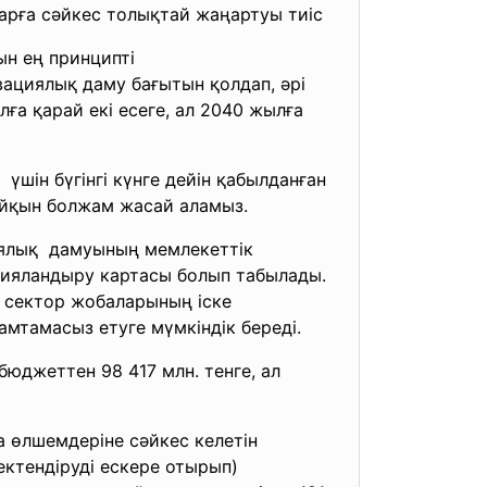
тарға сәйкес толықтай жаңартуы тиіс
ын ең принципті
ациялық даму бағытын қолдап, әрі
ға қарай екі есеге, ал 2040 жылға
шін бүгінгі күнге дейін
қабылданған
айқын болжам жасай аламыз.
иялық дамуының мемлекеттiк
трияландыру картасы болып табылады.
 сектор жобаларының іске
тамасыз етуге мүмкiндiк бередi.
бюджеттен 98 417 млн. тенге, ал
а өлшемдерiне сәйкес келетiн
ектендіруді ескере отырып)