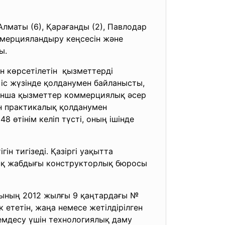
Алматы (6), Қарағанды (2), Павлодар
оммерцияландыру кеңсесін және
ы.
н көрсетiлетiн қызметтердi
iс жүзiнде қолданумен байланысты,
ынша қызметтер коммерциялық әсер
н практикалық қолданумен
өтінім келіп түсті, оның ішінде
н тигізеді. Қазіргі уақытта
лық жабдығы конструкторлық бюросы
сының 2012 жылғы 9 қаңтардағы №
ететiн, жаңа немесе жетiлдiрiлген
емдесу үшiн технологиялық даму