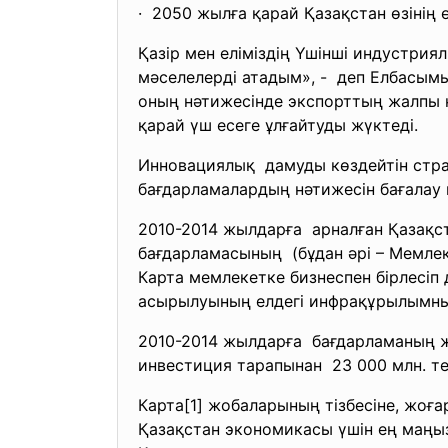
· 2050 жылға қарай Қазақстан өзінің 
Қазір мен еліміздің Үшінші индустр
мәселелерді атадым», - деп Елбасым
оның нәтижесінде экспорттың жалпы к
қарай үш есеге ұлғайтуды жүктеді.
Инновациялық дамуды көздейтін страт
бағдарламалардың нәтижесін бағалау
2010-2014 жылдарға арналған Қазақс
бағдарламасының (бұдан әрі – Мемлек
Карта мемлекетке бизнеспен бiрлесi
асырылуының елдегі инфрақұрылымның
2010-2014 жылдарға бағдарламаның жа
инвестиция тарапынан 23 000 млн. те
Карта[1] жобаларының тiзбесiне, жоғ
Қазақстан экономикасы үшін ең маңызд