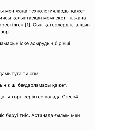
уы мен жаңа технологияларды қажет
гиясы қалыптасқан мемлекеттің жаңа
рсетілген [1]. Сын-қатерлердің алдын
зор.
амасын іске асырудың бірінші
дамытуға тиіспіз.
ың кіші бағдарламасы қажет.
ағы төрт серіктес қалада Green4
с беруі тиіс. Астанада ғылым мен