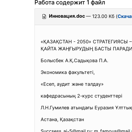
Работа содержит 1 файл
Инновация.doc
— 123.00 Кб (
Скача
«ҚАЗАҚСТАН - 2050» СТРАТЕГИЯСЫ
ҚАЙТА ЖАҢҒЫРУДЫҢ БАСТЫ ПАРАД
Болысбек А.Қ.Садықова П.А.
Экономика факультеті,
«Есеп, аудит және талдау»
кафедрасының 2-курс студенттері
Л.Н.Гумилев атындағы Еуразия Ұлттық
Астана, Қазақстан
Succsess_ai-5@mail.ru; m_
famous@mail.