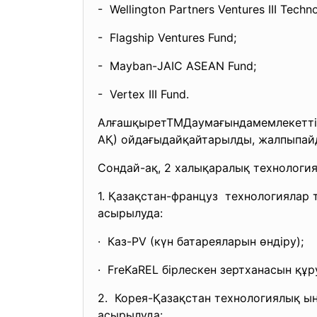
- Wellington Partners Ventures III Techn
- Flagship Ventures Fund;
- Mayban-JAIC ASEAN Fund;
- Vertex III Fund.
АлғашқыретТМДаумағындамемлекет
т
АҚ) ойдағыдайқайтарылды, жалпыпайда
Сондай-ақ, 2 халықаралық технологи
1. Қазақстан-француз технологиялар 
асырылуда:
· Каз-PV (күн батареяларын өндіру);
· FreKaREL бірлескен зертханасын құ
2. Корея-Қазақстан технологиялық ын
асырылуда: