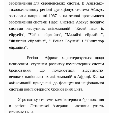
забезпечення для європейських систем. В Азіатсько-
тихоокеанському регіоні функціонує система Абакус,
заснована наприкінці 1987 р. на основі програмного
забезпечення системи Парс. Система Абакус поєднує
системи наступних авіакомпаній: "Кесей паси ік
ейруейз", "Чайна ейрлайнз", "Малайзіа ейрлайнз",
"Філіппін ейрлайнз", " Ройал Бруней" і "Сингапор
ейрлайнз".
Регіон Африки характеризується щодо
невисоким ступенем розвитку комп'ютерних систем
бронювання, що пояснюється відсутністю
великих національних авіакомпаній в Африці. Кілька
авіакомпаній приєднані до французької національної
системи комп'ютерного бронювання Сита.
У розвитку системи комп'ютерного бронювання
в регіоні Латинської Америки активна участь
приймає IATA.