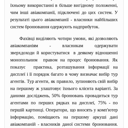
їхньому використанні в більше вигідному положенні,
чим інші авіакомпанії, підключені до цих систем. У
результаті цього авіакомпанії - власники найбільших
систем бронювання одержують надприбуток.
Фахівці виділяють чотири умови, які дозволяють
авіакомпаніям - власникам одержувати
зверхдоходи й користуватися в деякому відношенні
монопольним правом на процес бронювання. Як
показує практика, розташування інформації на
дисплеї і її порядок багато в чому визначає вибір тур
агентів. Тур агенти, як правило, зупиняють свій вибір
на першому ж улаштовує їхнього клієнта варіанті. За
даними досліджень, 50% бронювань провадиться тур
агентами по перших рядках на дисплеї, 75% - по
першій картинці. Оператори, що вносять у комп'ютер
інформацію, поміщають на першому аркуші дані
авіакомпаній - власників даної системи бронювання.