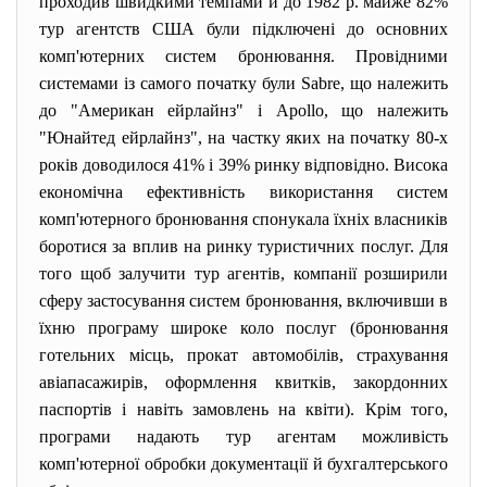
проходив швидкими темпами й до 1982 р. майже 82%
тур агентств США були підключені до основних
комп'ютерних систем бронювання. Провідними
системами із самого початку були Sabre, що належить
до "Американ ейрлайнз" і Apollo, що належить
"Юнайтед ейрлайнз", на частку яких на початку 80-х
років доводилося 41% і 39% ринку відповідно. Висока
економічна ефективність використання систем
комп'ютерного бронювання спонукала їхніх власників
боротися за вплив на ринку туристичних послуг. Для
того щоб залучити тур агентів, компанії розширили
сферу застосування систем бронювання, включивши в
їхню програму широке коло послуг (бронювання
готельних місць, прокат автомобілів, страхування
авіапасажирів, оформлення квитків, закордонних
паспортів і навіть замовлень на квіти). Крім того,
програми надають тур агентам можливість
комп'ютерної обробки документації й бухгалтерського