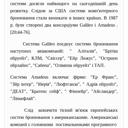
системи досягли найвищого на сьогоднішній день
розвитку. Слідом за США системи комп'ютерного
бронювання стали виникати в інших країнах. В 1987
р. були створені два консорціуми Galileo і Amadeus .
[20;44-76].
Система Galileo поєднує системи бронювання
наступних авіакомпаній: " Аліталія", "Брітіш
ейруейз", КЛМ, "Свіссер", "Ейр Лижус", "Остриен
ейрлайнс", "Сабена", "Олімпик ейруейз" і ТАП.
Система Amadeus включає фірми: "Ер Франс",
"Зйр інтер", "Іберія", "Люфтганза", " Адрія ейруейз",
"ДЕАТ", "Братенс сейф", " Фіннейр", "Айсландер",
"Ліньефлай".
Слід зазначити тісний зв'язок європейських
систем бронювання з американськими. Американські
компанії є головними постачальниками програмного