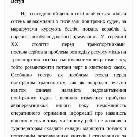
Вступ
На сьогоднішній день в світі налічується кілька
сотень авіакомпаній з тисячами повітряних суден, за
маршрутами курсують безлічі поїздів, кораблів і,
нарешті, автобусів далекого прямування. У середині
ХХ століття перед транспортниками
постала серйозна проблема розподілу ресурсу місць на
транспортних засобах з мінімальними витратами часу,
тобто розвантажити потоки черг в квиткових касах.
Особливо гостро ця проблема стояла перед
повітряним транспортом, так як непродані вчасно
квиток означав наявність недовантаження
повітряного судна і великих втрачених прибутки
авіаперевізника.З іншого боку неможливість
оперативного отримання інформації про наявність
вільних місць в тому чи іншому рейсі не дозволяло
туроператорам складати складні маршрути поїздок з
попереднім резервуванням квитків і стикуванням за