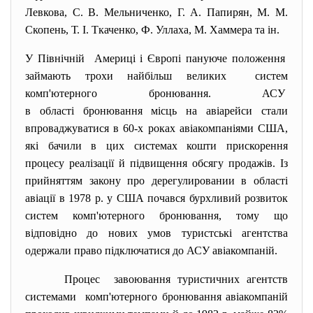
Левкова, С. В. Мельниченко, Г. А. Папирян, М. М.
Скопень, Т. І. Ткаченко, Ф. Уллаха, М. Хаммера та ін.
У Північній Америці і Європі пануюче положення
займають трохи найбільш великих систем
комп'ютерного бронювання. АСУ
в області бронювання місць на авіарейси стали
впроваджуватися в 60-х роках авіакомпаніями США,
які бачили в цих системах кошти прискорення
процесу реалізації й підвищення обсягу продажів. Із
прийняттям закону про дерегулировании в області
авіації в 1978 р. у США почався бурхливий розвиток
систем комп'ютерного бронювання, тому що
відповідно до нових умов туристські агентства
одержали право підключатися до АСУ авіакомпаній.
Процес завоювання туристичних агентств
системами комп'ютерного бронювання авіакомпаній