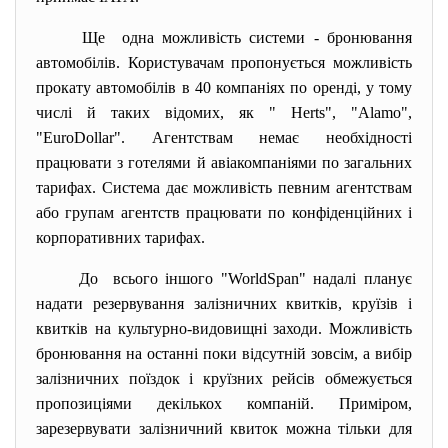
Ще одна можливість системи - бронювання
автомобілів. Користувачам пропонується можливість
прокату автомобілів в 40 компаніях по оренді, у тому
числі й таких відомих, як " Herts", "Alamo",
"EuroDollar". Агентствам немає необхідності
працювати з готелями й авіакомпаніями по загальних
тарифах. Система дає можливість певним агентствам
або групам агентств працювати по конфіденційних і
корпоративних тарифах.
До всього іншого "WorldSpan" надалі планує
надати резервування залізничних квитків, круїзів і
квитків на культурно-видовищні заходи. Можливість
бронювання на останні поки відсутній зовсім, а вибір
залізничних поїздок і круїзних рейсів обмежується
пропозиціями декількох компаній. Приміром,
зарезервувати залізничний квиток можна тільки для