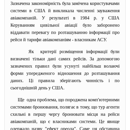
Зазначена закономірність була замічена користувачами
системи в США й викликала численні зауваження
авіакомпаній. У результаті в 1984 р. у США
Керуванням цивільної авіації було заборонено
віддавати перевагу по розташуванню інформації про
рейси й тарифи авіакомпаніям - власникам АСУ.
Як критерії розміщення інформації були
визначені тільки дані самих рейсів. За допомогою
зазначених правил були усунуті найбільш волаючі
форми упередженого відношення до розташування
даних. Ці правила зберігають чинність і по
сьогоднішній день у США.
Ще одна проблема, що породжена комп'ютерними
системами бронювання, полягає в тому, що тур агенти
схильні в першу чергу бронювати місця на рейси
авіакомпаній, що є власниками системи. Це явище
одержало назву "ефект ореола". Саме ця обставина