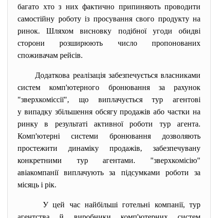
багато хто з них фактично припиняють проводити
самостійну роботу із просування свого продукту на
ринок. Шляхом висновку подібної угоди обидві
сторони розширюють число пропонованих
споживачам рейсів.
Додаткова реалізація забезпечується власниками
систем комп'ютерного бронювання за рахунок
"зверхкоміссії", що виплачується тур агентові
у випадку збільшення обсягу продажів або частки на
ринку в результаті активної роботи тур агента.
Комп'ютерні системи бронювання дозволяють
простежити динаміку продажів, забезпечувану
конкретними тур агентами. "зверхкомісію"
авіакомпанії виплачують за підсумками роботи за
місяць і рік.
У цей час найбільші готельні компанії, тур
агентства й виробники комп'ютерних систем