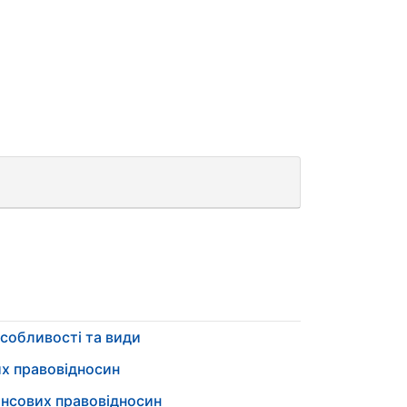
особливості та види
их правовідносин
нансових правовідносин