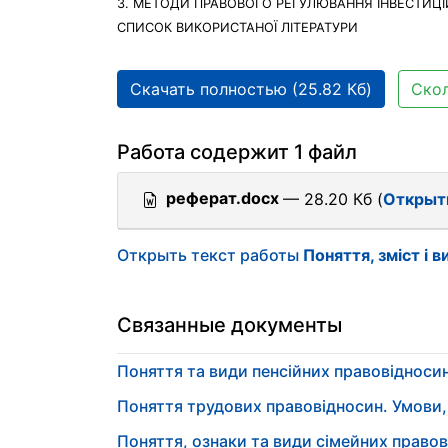
3. МЕТОДИ ПРАВОВОГО РЕГУЛЮВАННЯ ІНВЕСТИЦ
СПИСОК ВИКОРИСТАНОЇ ЛІТЕРАТУРИ
Скачать полностью (25.82 Кб)
Скол
Работа содержит 1 файл
реферат.docx
— 28.20 Кб (
Открыт
Открыть текст работы
Поняття, зміст і 
Связанные документы
Поняття та види пенсійних правовідноси
Поняття трудових правовідносин. Умови, 
Поняття, ознаки та види сімейних право