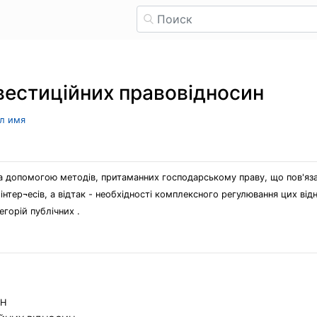
нвестиційних правовідносин
ыл имя
за допомогою методів, притаманних господарському праву, що пов'яз
інтер¬есів, а відтак - необхідності комплексного регулювання цих від
егорій публічних .
ИН