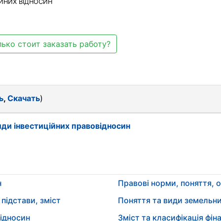
ІЙНИХ ВІДНОСИН
ько стоит заказать работу?
ь
,
Скачать
)
види інвестиційних правовідносин
н
Правові норми, поняття, 
підстави, зміст
Поняття та види земельн
відносин
Зміст та класифікація фі