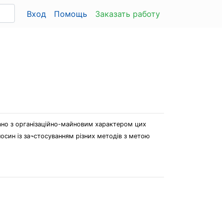
Вход
Помощь
Заказать работу
ано з організаційно-майновим характером цих
носин із за¬стосуванням різних методів з метою