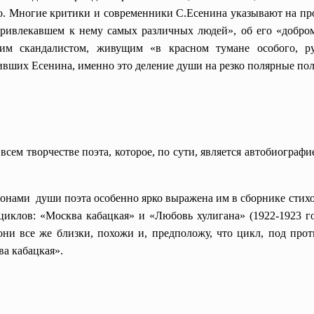
йно. Многие критики и современники С.Есенина указывают на пр
привлекавшем к нему самых различных людей», об его «добр
им скандалистом, живущим «в красном тумане особого, ру
вших Есенина, именно это деление души на резко полярные пол
всем творчестве поэта, которое, по сути, является автобиографи
нами души поэта особенно ярко выражена им в сборнике стихов
 циклов: «Москва кабацкая» и «Любовь хулигана» (1922-1923 го
они все же близки, похожи и, предположу, что цикл, под про
ва кабацкая».