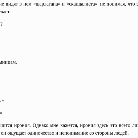
е видят в нем «шарлатана» и «скандалиста», не понимая, что э
вает:
?
емницам.
…»
.»
шится ирония. Однако мне кажется, ирония здесь это всего ли
 он ощущает одиночество и непонимание со стороны людей.