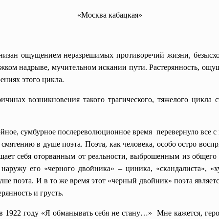
«Москва кабацкая»
низан ощущением неразрешимых противоречий жизни, безысход
 тяжком надрыве, мучительном искании пути. Растерянность, ощ
ениях этого цикла.
ричинах возникновения такого трагического, тяжелого цикла 
йное, сумбурное послереволюционное время перевернуло все с н
о смятению в душе поэта. Поэта, как человека, особо остро во
щущает себя оторванным от реальности, выброшенным из общего 
 наружу его «черного двойника» – циника, «скандалиста», «
 душе поэта. И в то же время этот «черный двойник» поэта являет
ерянность и грусть.
в 1922 году «Я обманывать себя не стану…» Мне кажется, герой