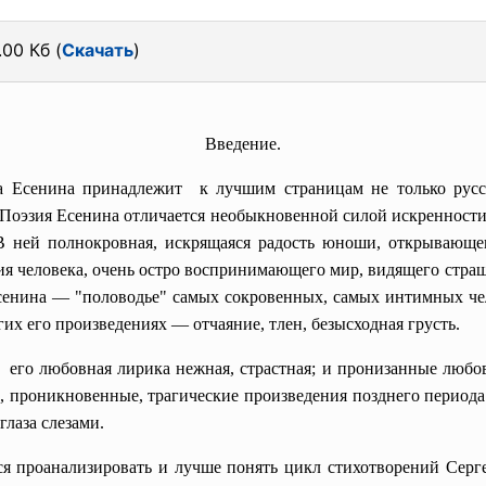
00 Кб (
Скачать
)
Введение.
а Есенина принадлежит к лучшим страницам не только русс
Поэзия Есенина отличается необыкновенной силой искренности
 ней полнокровная, искрящаяся радость юноши, открывающе
едия человека, очень остро воспринимающего мир, видящего стр
сенина — "половодье" самых сокровенных, самых интимных че
их его произведениях — отчаяние, тлен, безысходная грусть.
И его любовная лирика нежная, страстная; и пронизанные люб
, проникновенные, трагические произведения позднего периода т
глаза слезами.
ся проанализировать и лучше понять цикл стихотворений Серг