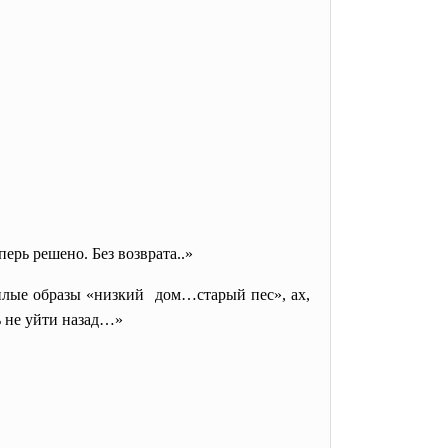
ерь решено. Без возврата..»
милые образы «низкий дом…старый пес», ах,
ь не уйти назад…»