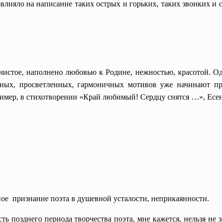
овлияло на написание таких острых и горьких, таких звонких и 
чистое, наполнено любовью к Родине, нежностью, красотой. Одна
йных, просветленных, гармоничных мотивов уже начинают пр
ример, в стихотворении «Край любимый! Сердцу снятся …», Есе
тное признание поэта в душевной усталости, неприкаянности.
сть позднего периода творчества поэта, мне кажется, нельзя не 