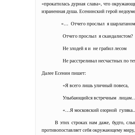
«прокатилась дурная слава», что окружающи
израненная душа. Есенинский герой недоуме
«… Отчего прослыл я шарлатаном
Отчего прослыл я скандалистом?
Не злодей я и не грабил лесом
Не расстреливал несчастных по т
Далее Есенин пишет:
«Я всего лишь уличный повеса,
Улыбающийся встречным лицам
«…Я московский озорной гуляка.
В этих строках нам даже, будто, слы
противопоставляет себя окружающему миру,