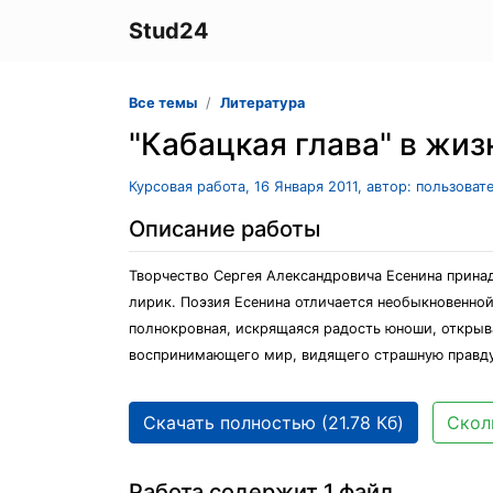
Stud24
Все темы
Литература
"Кабацкая глава" в жиз
Курсовая работа, 16 Января 2011, автор: пользова
Описание работы
Творчество Сергея Александровича Есенина принад
лирик. Поэзия Есенина отличается необыкновенной
полнокровная, искрящаяся радость юноши, открыва
воспринимающего мир, видящего страшную правд
Скачать полностью (21.78 Кб)
Скол
Работа содержит 1 файл