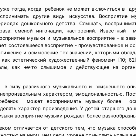
уже тогда, когда ребенок не может включиться в дру
принимать другие виды искусства. Восприятие 
ериодах дошкольного детства. Слышать, воспринимат
раза: сменой интонации, настроений. Известный м
восприятие музыки и музыкальное восприятие - в зави
ет состоявшееся восприятие - прочувствованное и ос
стижение и осмысление тех значений, которыми облад
, как эстетический художественный феномен» [10; 62
налы, как нечто слышимое и действующее на орган
о в силу различного музыкального и жизненного опы
 непроизвольным характером, эмоциональностью. Пос
 ребенок может воспринимать музыку более осм
делять характер произведения. У детей старшего до
узыки восприятие музыки рождает более разнообразны
ком отличается от детского тем, что музыка способ
жностью на ином, чем дети, уровне осмыслить услышан