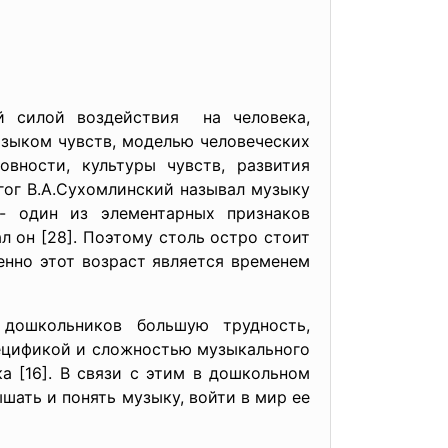
й силой воздействия на человека,
языком чувств, моделью человеческих
ности, культуры чувств, развития
ог В.А.Сухомлинский называл музыку
- один из элементарных признаков
л он [28]. Поэтому столь остро стоит
енно этот возраст является временем
ошкольников большую трудность,
спецификой и сложностью музыкального
 [16]. В связи с этим в дошкольном
шать и понять музыку, войти в мир ее