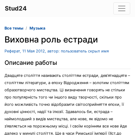
Stud24
Все темы
Музыка
Виховна роль естради
Реферат, 11 Мая 2012, автор: пользователь скрыл имя
Описание работы
Двадцяте століття називають століттям естради, дев’ятнадцяте –
століттям літератури, а епоху Відродження – золотим століттям
образотворчого мистецтва. Ці визначення говорять не стільки
про популярність того чи іншого виду творчості, скільки про
його можливість точно відобразити світосприйняття епохи, її
духовні цінності, надії та ілюзії. Здавалось би, естрада –
наймолодший з видів мистецтва, але нове, як відомо не
з’являється на порожньому місці. І своїм корінням все нове йде
далеко у минулі століття. Ще в часи Римської імперії (ІІст.до