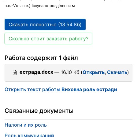
н.е.-Vст. н.е.) існувало розділення м
Скачать полностью (13.54 Кб)
Сколько стоит заказать работу?
Работа содержит 1 файл
естрада.docx
— 16.10 Кб (
Открыть
,
Скачать
)
Открыть текст работы
Виховна роль естради
Связанные документы
Налоги и их роль
Роль коммуникаций