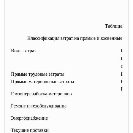
Таблица
Классификация затрат на прямые и косвенные
Виды затрат
Катег
При 
систе
Прямые трудовые затраты
Прям
Прямые материальные затраты
Прям
Косв
Грузопереработка материалов
Ремонт и техобслуживание
Энергоснабжение
Текущие поставки