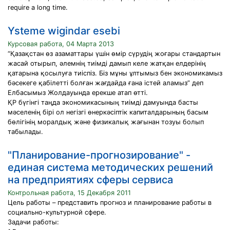
require a long time.
Ysteme wigindar esebi
Курсовая работа, 04 Марта 2013
“Қазақстан өз азаматтары үшiн өмiр сүрудiң жоғары стандартын
жасай отырып, әлемнiң тиiмдi дамып келе жатқан елдерiнiң
қатарына қосылуға тиiспiз. Бiз мұны ұлтымыз бен экономикамыз
бәсекеге қабiлеттi болған жағдайда ғана iстей аламыз” деп
Елбасымыз Жолдауында ерекше атап өттi.
ҚР бүгiнгi таңда экономикасының тиiмдi дамуында басты
мәселенiң бiрi ол негiзгi өнеркәсіптік капиталдарының басым
бөлiгiнiң моралдық және физикалық жағынан тозуы болып
табылады.
"Планирование-прогнозирование" -
единая система методических решений
на предприятиях сферы сервиса
Контрольная работа, 15 Декабря 2011
Цель работы – представить прогноз и планирование работы в
социально-культурной сфере.
Задачи работы: