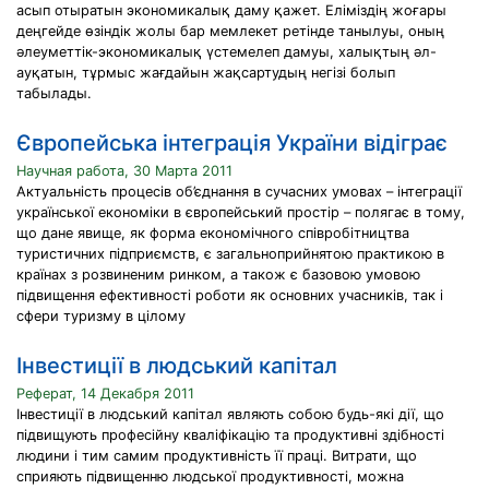
асып отыратын экономикалық даму қажет. Еліміздің жоғары
деңгейде өзіндік жолы бар мемлекет ретінде танылуы, оның
әлеуметтік-экономикалық үстемелеп дамуы, халықтың әл-
ауқатын, тұрмыс жағдайын жақсартудың негізі болып
табылады.
Європейська інтеграція України відіграє
Научная работа, 30 Марта 2011
Актуальність процесів об’єднання в сучасних умовах – інтеграції
української економіки в європейський простір – полягає в тому,
що дане явище, як форма економічного співробітництва
туристичних підприємств, є загальноприйнятою практикою в
країнах з розвиненим ринком, а також є базовою умовою
підвищення ефективності роботи як основних учасників, так і
сфери туризму в цілому
Інвестиції в людський капітал
Реферат, 14 Декабря 2011
Інвестиції в людський капітал являють собою будь-які дії, що
підвищують професійну кваліфікацію та продуктивні здібності
людини і тим самим продуктивність її праці. Витрати, що
сприяють підвищенню людської продуктивності, можна