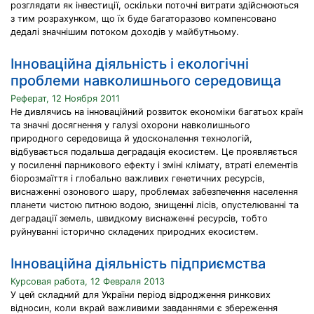
розглядати як інвестиції, оскільки поточні витрати здійснюються
з тим розрахунком, що їх буде багаторазово компенсовано
дедалі значнішим потоком доходів у майбутньому.
Інноваційна діяльність і екологічні
проблеми навколишнього середовища
Реферат, 12 Ноября 2011
Не дивлячись на інноваційний розвиток економіки багатьох країн
та значні досягнення у галузі охорони навколишнього
природного середовища й удосконалення технологій,
відбувається подальша деградація екосистем. Це проявляється
у посиленні парникового ефекту і зміні клімату, втраті елементів
біорозмаїття і глобально важливих генетичних ресурсів,
виснаженні озонового шару, проблемах забезпечення населення
планети чистою питною водою, знищенні лісів, опустелюванні та
деградації земель, швидкому виснаженні ресурсів, тобто
руйнуванні історично складених природних екосистем.
Інноваційна діяльність підприємства
Курсовая работа, 12 Февраля 2013
У цей складний для України період відродження ринкових
відносин, коли вкрай важливими завданнями є збереження