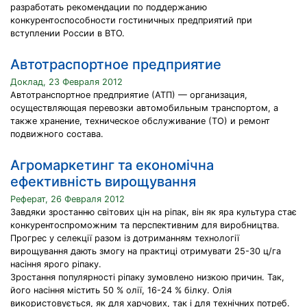
разработать рекомендации по поддержанию
конкурентоспособности гостиничных предприятий при
вступлении России в ВТО.
Автотраспортное предприятие
Доклад, 23 Февраля 2012
Автотранспортное предприятие (АТП) — организация,
осуществляющая перевозки автомобильным транспортом, а
также хранение, техническое обслуживание (ТО) и ремонт
подвижного состава.
Агромаркетинг та економічна
ефективність вирощування
Реферат, 26 Февраля 2012
Завдяки зростанню світових цін на ріпак, він як яра культура стає
конкурентоспроможним та перспективним для виробництва.
Прогрес у селекції разом із дотриманням технології
вирощування дають змогу на практиці отримувати 25-30 ц/га
насіння ярого ріпаку.
Зростання популярності ріпаку зумовлено низкою причин. Так,
його насіння містить 50 % олії, 16-24 % білку. Олія
використовується, як для харчових, так і для технічних потреб.