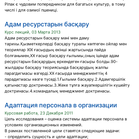
Ріпак є чудовим попередником для багатьох культур, в тому
числі і для озимої пшениці.
Адам ресурстарын басқару
Курс лекций, 03 Марта 2013
Адам ресурстарын басқару мәні мен даму
тарихы.Қызметкерлерді басқару туралы көптеген ойлар мен
теориялар ХІХ ғасырдың екінші жартысында пайда
болғанымен,ХХ ғасыр басқару ғылымы,оның ішінде адам
ресурстарын басқарудың өркендеген ғасыры болды.90-
жылдары басқару теориясында басқарудың жалпы
парагдигмасы өзгерді.ХХ ғасырда менеджменттің 4
парадигмасы көзге түседі.1.Ғылыми басқару.2.Адамгершілік
қатынастар доктринасы.3.Жеке тұлға жауапкершілігін күшейту
доктринасы.4.командалық менеджмент доктринасы.
Адаптация персонала в организации
Курсовая работа, 23 Декабря 2011
Цель исследования – оценка системы адаптации персонала в
условиях организационных изменений.
В рамках поставленной цели ставятся следующие задачи:
- определить сущность и цели адаптации;