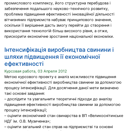
промислового комплексу, його структурна перебудова і
забезпечення подальшого науково-технічного розвитку,
проблема підвищення ефективності інноваційної діяльності
вітчизняних підприємств набуває принципового значення,
оскільки її вирішення дасть змогу перейти до створення і
використання технологій більш високого рівня, а отже,
прискорити економічне зростання національної економіки.
Інтенсифікація виробництва свинини і
шляхи підвищення її економічної
ефективності
Курсовая работа, 03 Апреля 2012
Метою курсового проекту є аналіз можливосте підвищення
економічної ефективності виробництва свинини за допомогою
процесу інтенсифікації. Для досягнення даної мети визначено
такі основні завдання:
– дослідити та узагальнити теоретичні підходи до аналізу
підвищення ефективності виробництва свинини за допомогою
процесу інтенсифікації;
– оцінити економічний стан свинарства в ВП «Великоснітинське
НДГ ім. О.В. Музиченка»;
– оцінити загальний стан справ на підприємстві та основні