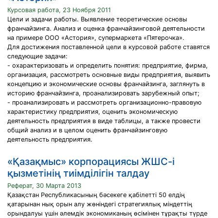
Курсовая работа, 23 Ноября 2011
Цели и задачи работы. Выявление теоретические основы
франчайзинга. Анализ и оценка франчайзинговой деятельности
на примере ООО «Астория», супермаркета «Пятерочка».
Для достижения поставленной цели в курсовой работе ставятся
следующие задачи:
- охарактеризовать и определить понятия: предприятие, фирма,
организация, рассмотреть основные виды предприятия, выявить
концепцию и экономические основы франчайзинга, заглянуть в
историю франчайзинга, проанализировать зарубежный опыт;
- проанализировать и рассмотреть организационно-правовую
характеристику предприятия, оценить экономическую
деятельность предприятия в виде таблицы, а также провести
общий анализ и в целом оценить франчайзинговую
деятельность предприятия.
«Қазақмыс» корпорациясы ЖШС-і
қызметінің тиімділігін талдау
Реферат, 30 Марта 2013
Қазақстан Республикасының бәсекеге қабілетті 50 елдің
қатарынан нық орын алу жөніндегі стратегиялық міндеттің
орындалуы үшін әлемдік экономиканың өсімінен тұрақты түрде