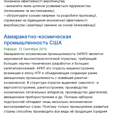
показники ефективності виробництва;
– визначити яким шляхом розвивається підприємство
(інтенсивним чи екстенсивним);
– обґрунтувати основні напрями та розробити пропозиції,
спрямовані на підвищення економічної ефективності
виробництва і реалізації свинини на основі інтенсифікації.
Авиаракетно-космическая
промышленность США
Реферат, 12 Сентября 2013
Авиаракетно-космическая промышленность (АРКП) является
наукоемкой высокотехнологичной отраслью, требующей
больших научно-технических разработок и больших
капиталовложений. АРКП это отрасль машиностроения,
возникшая в эпоху НТР и объединяющая созданную ранее
авиационную промышленность с новейшей ракетно-
космической. В структуре отрасли выделяют самолето- и
вертолетостроение, ракетостроение, производство
космических летательных аппаратов, производство двигателей,
авиационное приборостроение и др. Полным набором
подотрослей обладают лишь несколько экономически
высокоразвитых стран. Поэтому только промышленно развитые
страны способны производить все виды её продукции (средняя