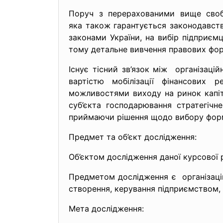
Поруч з перерахованими вище свобо
яка також гарантується законодавств
законами України, на вибір підприємця
тому детальне вивчення правових фо
Існує тісний зв’язок між організац
вартістю мобілізації фінансових р
можливостями виходу на ринок капіта
суб’єкта господарювання стратегічне
приймаючи рішення щодо вибору форми
Предмет та об’єкт дослідження:
Об’єктом дослідження даної курсової 
Предметом дослідження є організац
створення, керування підприємством,
Мета дослідження: