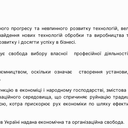
ного прогресу та невпинного розвитку технологій, ве
инайдення нових технологій обробки та виробництва
витку і досягти успіху в бізнесі.
нує свобода вибору власної професійної діяльност
иємництвом, оскільки означає створення установи
.
кцію в економіці і народному господарстві, змістова 
оваційного середовища, що спричиняє руйнацію традиц
ю, котра прискорює рух економіки по шляху ефективн
 Україні надана економічна та організаційна свобода.