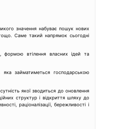
ликого значення набуває пошук нових
 тощо. Саме такий напрямок сьогодні
і, формою втілення власних ідей та
, яка займатиметься господарською
сутність якої зводиться до оновлення
ійних структур і відкриття шляху до
ості, раціоналізації, бережливості і