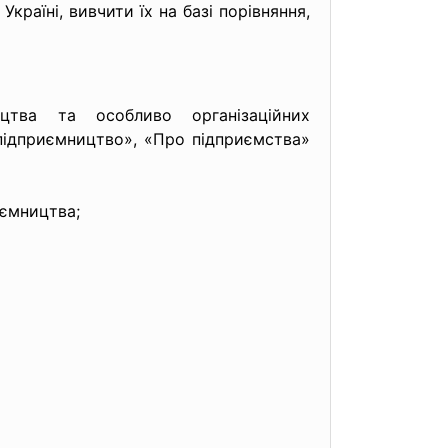
раїні, вивчити їх на базі порівняння,
ицтва та особливо організаційних
підприємництво», «Про підприємства»
иємництва;