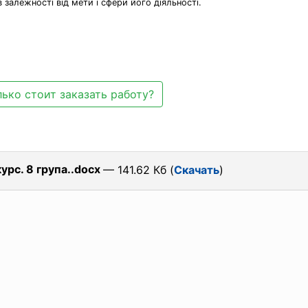
 залежності від мети і сфери його діяльності.
ько стоит заказать работу?
урс. 8 група..docx
— 141.62 Кб (
Скачать
)