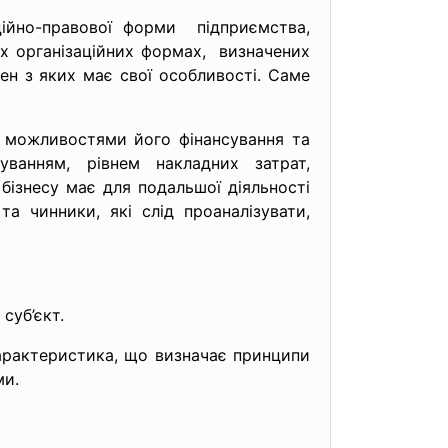
ційно-правової форми підприємства,
их організаційних формах, визначених
ожен з яких має свої особливості. Саме
, можливостями його фінансування та
куванням, рівнем накладних затрат,
бізнесу має для подальшої діяльності
та чинники, які слід проаналізувати,
суб’єкт.
арактеристика, що визначає принципи
ми.