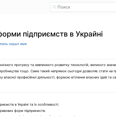
форми підприємств в Украйні
атель скрыл имя
хнічного прогресу та невпинного розвитку технологій, великого значе
робництва тощо. Саме такий напрямок сьогодні дозволяє стати на пра
у власної професійної діяльності, формою втілення власних ідей та са
иємств в Україні та їх особливості.
правових форм підприємств.