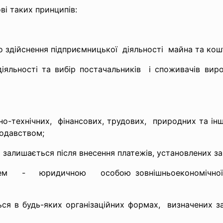
і таких принципів:
о здійснення підприємницької діяльності майна та кошт
яльності та вибір постачальників і споживачів вироб
но-технічних, фінансових, трудових, природних та інш
нодавством;
 залишається після внесення платежів, установлених з
цем - юридичною особою зовнішньоекономічної ді
ся в будь-яких організаційних формах, визначених за