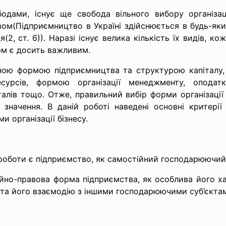
дами, існує ще свобода вільного вибору організа
ом(Підприємництво в Україні здійснюється в будь-як
(2, ст. 6)). Наразі існує велика кількість їх видів, к
рм є досить важливим.
ійною формою підприємництва та структурою капіталу
есурсів, формою організації менеджменту, оподат
лів тощо. Отже, правильний вибір форми організації 
 значення. В даній роботі наведені основні критерії 
 організації бізнесу.
роботи є підприємство, як самостійний господарюючий 
ійно-правова форма
підприємства, як особлива його х
 та його взаємодію з іншими господарюючими суб’єкта