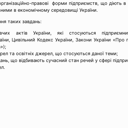
рганізаційно-
правові форми підприємств, що діють в Ук
ивними в економічному середовищі України.
ня таких завдань:
вчих актів України, які стосуються підприємн
їни, Цивільний Кодекс України, Закони України «Про 
»);
ел та освітніх джерел, що стосуються даної теми;
ань, що відбивають сучасний стан речей у сфері підпр
л.