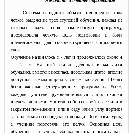
Начальное и среднее образование
С
истема народного образования предполагала
четкое выделение трех ступеней обучения, каждая из
которых имела свою законченную программу,
преследовала четкую цель подготовки и была
предназначена для соответствующего социального
слоя.
Обучение начиналось с
7
лет и продолжалось около 4
— 5 лет. На
этой стадии девочки
и
мальчики
обучались вместе; вносилась небольшая штата, вполне
доступная самым широким слоям населения. Школы
были частные, утвержденных программ не было,
каждый учитель руководствовался лишь своими
представлениями. Учитель собирал свой класс или в
закрытом помещении, или в саду, или в углу портика
за занавеской на городской площади. Он излагал урок,
а ученики повторяли его вслух. Основная цель
обучения — научить ребенка читать и писать, дать