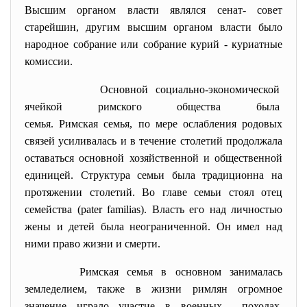
Высшим органом власти являлся сенат- совет
старейшин, другим высшим органом власти было
народное собрание или собрание курий - куриатные
комиссии.
Основной социально-
экономической
ячейкой римского общества
была
семья. Римская семья, по мере ослабления родовых
связей усиливалась и в течение столетий продолжала
оставаться основной хозяйственной и общественной
единицей. Структура семьи была традиционна на
протяжении столетий. Во главе семьи стоял отец
семейства (pater familias). Власть его над личностью
жены и детей была неограниченной. Он имел над
ними право жизни и смерти.
Римская семья в основном занималась
земледелием, также в жизни римлян огромное
значение играло участие в военных походах,