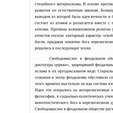
стихийного материализма. В основе критик
развития по естественным законам. Больш
выводом из которой была идея вечности и 
состоит из атомов и разлагается вместе с
атеизма. Причины возникновения религии у
атеистов носили элитарный характер: осво
богов, придавая понятию бога нерелигиозн
решались в последующие эпохи.
Свободомыслие в феодальном об
диктатуры церкви», защищавшей феодальны
ислама в их ортодоксальном виде. Социаль
сознания в эпоху феодализма обусловило 
этого времени выступало не как система вз
Идеи эти опирались на антирелигиозные н
философии, в социально-политических уче
монотеистического бога в нерелигиозном д
Свободомыслие в феодальном обществе расч