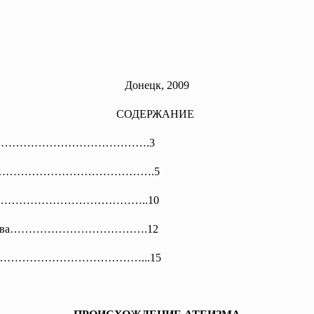
Донецк, 2009
СОДЕРЖАНИЕ
…………………………………………….
3
ма……………………………………………….5
…………………………………………
……..10
и общества……………………………….12
ры…………………………………………...
15