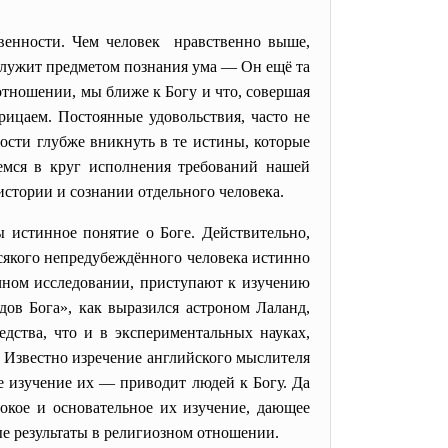
твенности. Чем человек нравственно выше,
 служит предметом познания ума — Он ещё та
отношении, мы ближе к Богу и что, совершая
трицаем. Постоянные удовольствия, часто не
ости глубже вникнуть в те истины, которые
емся в круг исполнения требований нашей
истории и сознании отдельного человека.
истинное понятие о Боге. Действительно,
всякого непредубеждённого человека истинно
учном исследовании, приступают к изучению
дов Бога», как выразился астроном Лаланд,
дства, что и в экспериментальных науках,
. Известно изречение английского мыслителя
е изучение их — приводит людей к Богу. Да
бокое и основательное их изучение, дающее
ые результаты в религиозном отношении.