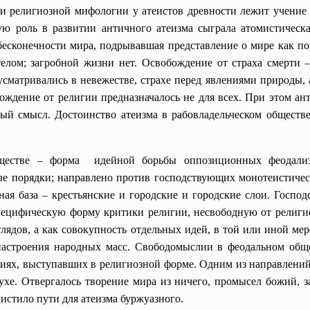
и религиозной мифологии у атеистов древности лежит учение 
ую роль в развитии античного атеизма сыграла атомистическ
бесконечности мира, подрывавшая представление о мире как по
 телом; загробной жизни нет. Освобождение от страха смерти
сматривались в невежестве, страхе перед явлениями природы, 
бождение от религии предназначалось не для всех. При этом ан
ый смысл. Достоинство атеизма в рабовладельческом обществе
ществе – форма идейной борьбы оппозиционных феодализ
е порядки; направлено против господствующих монотеистическ
ная база – крестьянские и городские и городские слои. Господ
специфическую форму критики религии, несвободную от религи
глядов, а как совокупность отдельных идей, в той или иной м
астроения народных масс. Свободомыслии в феодальном общес
ниях, выступавших в религиозной форме. Одним из направлени
ухе. Отвергалось творение мира из ничего, промысел божий, з
истило пути для атеизма буржуазного.