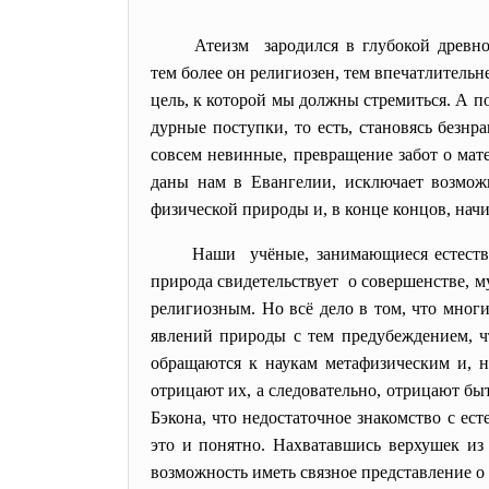
Атеизм зародился в глубокой древно
тем более он религиозен, тем впечатлитель
цель, к которой мы должны стремиться. А п
дурные поступки, то есть, становясь безнр
совсем невинные, превращение забот о мат
даны нам в Евангелии, исключает возмож
физической природы и, в конце концов, нач
Наши учёные, занимающиеся естеств
природа свидетельствует о совершенстве, м
религиозным. Но всё дело в том, что мног
явлений природы с тем предубеждением, чт
обращаются к наукам метафизическим и, н
отрицают их, а следовательно, отрицают бы
Бэкона, что недостаточное знакомство с е
это и понятно. Нахватавшись верхушек из 
возможность иметь связное представление о