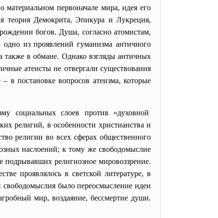
о материальном первоначале мира, идея его
ая теория Демокрита, Эпикура и Лукреция,
рождении богов. Душа, согласно атомистам,
 – одно из проявлений гуманизма античного
а также в обмане. Однако взгляды античных
тичные атеисты не отвергали существования
 – в постановке вопросов атеизма, которые
му социальных слоев против «духовной
их религий, в особенности христианства и
ство религии во всех сферах общественного
озных наслоений; к тому же свободомыслие
ере подрывавших религиозное мировоззрение.
тве проявлялось в светской литературе, в
й свободомыслия было переосмысление идеи
агробный мир, воздаяние, бессмертие души.