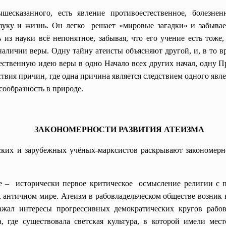
шесказанного, есть явление противоестественное, болезн
уку и жизнь. Он легко решает «мировые загадки» и забывает
ь из науки всё непонятное, забывая, что его учение есть тоже,
аличии веры. Одну тайну атеисты объясняют другой, и, в то в
ественную идею веры в одно Начало всех других начал, одну П
вия причин, где одна причина является следствием одного явл
сообразность в природе.
ЗАКОНОМЕРНОСТИ РАЗВИТИЯ АТЕИЗМА
ких и зарубежных учёных-марксистов раскрывают закономерно
е – исторически первое критическое осмысление религии с 
, античном мире. Атеизм в рабовладельческом обществе возник 
ажал интересы прогрессивных демократических кругов рабовл
, где существовала светская культура, в которой имели мес