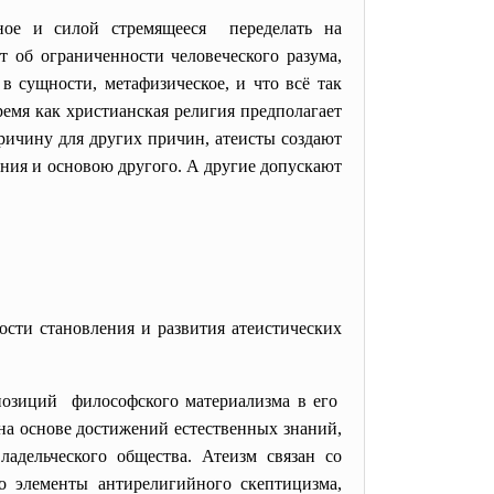
енное и силой
стремящееся переделать на
 об ограниченности человеческого разума,
 в сущности, метафизическое, и что всё так
ремя как христианская религия предполагает
ричину для других причин, атеисты создают
ения и основою другого. А другие допускают
сти становления и развития атеистических
позиций философского материализма в его
на основе достижений естественных знаний,
адельческого общества. Атеизм связан со
то элементы антирелигийного скептицизма,