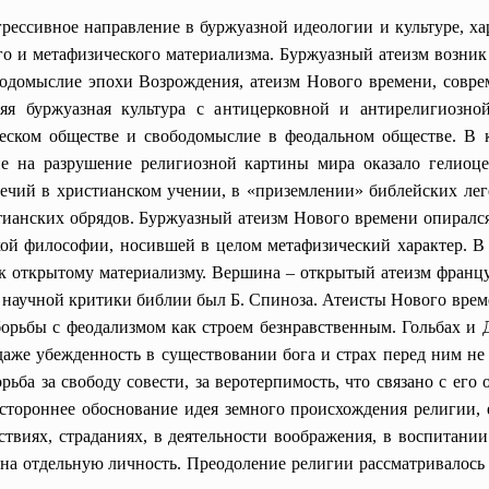
рессивное направление в буржуазной идеологии и культуре, 
го и метафизического материализма. Буржуазный атеизм возник 
бодомыслие эпохи Возрождения, атеизм Нового времени, совр
няя буржуазная культура с антицерковной и антирелигиозн
ческом обществе и свободомыслие в феодальном обществе. В 
ие на разрушение религиозной картины мира оказало гелиоце
ечий в христианском учении, в «приземлении» библейских лег
тианских обрядов. Буржуазный атеизм Нового времени опирался
ой философии, носившей в целом метафизический характер. В 
 к открытому материализму. Вершина – открытый атеизм францу
м научной критики библии был Б. Спиноза. Атеисты Нового вре
орьбы с феодализмом как строем безнравственным. Гольбах и Д
аже убежденность в существовании бога и страх перед ним не
ьба за свободу совести, за веротерпимость, что связано с ег
естороннее обоснование идея земного происхождения религии, 
твиях, страданиях, в деятельности воображения, в воспитании
на отдельную личность. Преодоление религии рассматривалось к