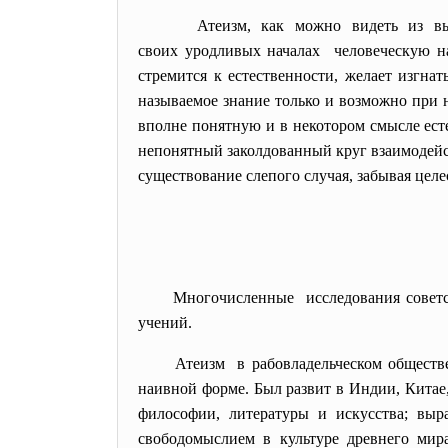
Атеизм, как можно видеть из вы
своих уродливых началах человеческую на
стремится к естественности, желает изгнат
называемое знание только и возможно при н
вполне понятную и в некотором смысле ест
непонятный заколдованный круг взаимодейст
существование слепого случая, забывая целе
Многочисленные исследования советс
учений.
Атеизм в рабовладельческом обществ
наивной форме. Был развит в Индии, Китае
философии, литературы и искусства; выр
свободомыслием в культуре древнего мира