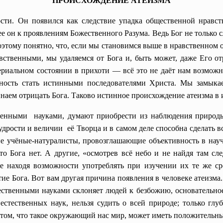
ПРОИСХОЖДЕНИЕ АТЕИЗМА
сти. Он появился как следствие упадка общественной нравс
нее он к проявлениям Божественного Разума. Ведь Бог не только
оэтому понятно, что, если мы становимся выше в нравственном 
авственными, мы удаляемся от Бога и, быть может, даже Его о
ериальном состоянии в прихоти — всё это не даёт нам возможн
ность стать истинными последователями Христа. Мы замыка
инаем отрицать Бога. Таково истинное происхождение атеизма в 
енными науками, думают приобрести из наблюдения природы 
удрости и величии её Творца и в самом деле способна сделать 
ие учёные-натуралисты, провозглашающие объективность в на
о Бога нет. А другие, «осмотрев всё небо и не найдя там сле
е находя возможности употреблять при изучении их те же сре
тие Бога. Вот вам другая причина появления в человеке атеизма
стественными науками склоняет людей к безбожию, основательно
естественных наук, нельзя судить о всей природе; только глу
 том, что такое окружающий нас мир, может иметь положительн