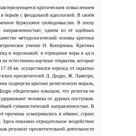
характеризующееся критическим осмыслением
в борьбе с феодальной идеологией. В своём
еменное буржуазное свободомыслие. В эпоху
ой направленностью; одним из её идейных
качестве методологической основы критики
нтрическое учение Н. Коперника. Критика
енд и персонажей, в отрицании веры в ад и
 на естественно-научные открытия, которые
17-18 вв. осуществился переход от скрытых
зских просветителей Д. Дидро, Ж. Ламетри,
мени подвергли критике религиозную мораль,
идро убедительно показали, что религия не
 удерживают человека от дурных поступков.
о общей гуманистической направленностью. В
её причины усматривались в обмане, страхе
. Здесь показано отрицательное воздействие
ак результат просветительной деятельности