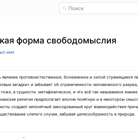
ская форма свободомыслия
рыл имя
ь явление противоестественное, болезненное и силой стремящееся п
овые загадки» и забывает об ограниченности человеческого разума, 
ть тоже, в сущности, метафизическое, и что всё так называемое знан
стианская религия предполагает вполне понятную и в некотором смыс
теисты создают непонятный заколдованный круг взаимодействия причи
уществование слепого случая, забывая целесообразность в природе.