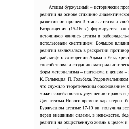
Атеизм буржуазный – исторически прог
религии на основе стихийно-диалектическо
развитии он прошел 3 этапа: атеизм и сво
Возрождения (15-16вв.) формируется ран
источников явились атеизм в рабовладель
использовали скептицизм. Большое влиян
религии заключалась в раскрытии противор
рай, мифа о сотворении Адама и Евы, хрис
способствовали созданию материалистическ
форм материализма – пантеизма и деизма –
К. Гельвеция, П. Гольбаха. Родоначальнико
что служило теоретическим обоснованием б
может содействовать улучшению нравов и д
Для атеизма Нового времени характерна бор
Буржуазном атеизме 17-19 вв. получила вс
перед внешними силами, в невежестве, бедс
религии на общественную жизнь в целом и 