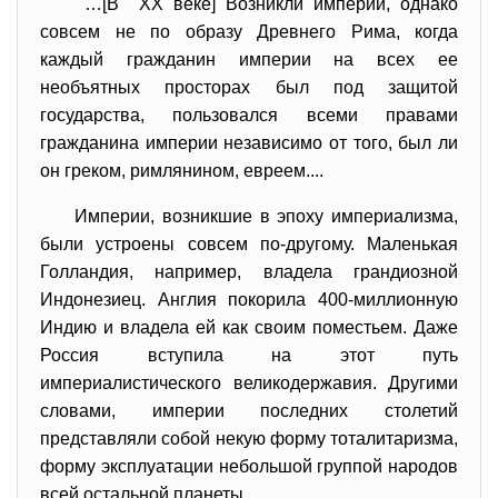
…[В ХХ веке] Возникли империи, однако
совсем не по образу Древнего Рима, когда
каждый гражданин империи на всех ее
необъятных просторах был под защитой
государства, пользовался всеми правами
гражданина империи независимо от того, был ли
он греком, римлянином, евреем....
Империи, возникшие в эпоху империализма,
были устроены совсем по-другому. Маленькая
Голландия, например, владела грандиозной
Индонезиец. Англия покорила 400-миллионную
Индию и владела ей как своим поместьем. Даже
Россия вступила на этот путь
империалистического великодержавия. Другими
словами, империи последних столетий
представляли собой некую форму тоталитаризма,
форму эксплуатации небольшой группой народов
всей остальной планеты.