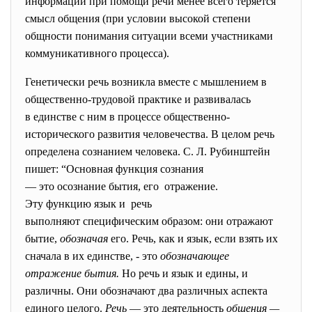
информации при помощи речи менее всего теряется
смысл общения (при условии высокой степени
общности понимания ситуации всеми участниками
коммуникативного процесса).
Генетически речь возникла вместе с мышлением в
общественно-трудовой практике и развивалась
в единстве с ним в процессе общественно-
исторического
развития человечества. В целом речь
определена сознанием человека. С. Л. Рубинштейн
пишет: “Основная функция сознания
— это осознание бытия, его отражение.
Эту функцию язык и речь
выполняют специфическим
образом: они отражают
бытие,
обозначая
его. Речь, как и язык, если взять их
сначала в их единстве, - это
обозначающее
отражение
бытия.
Но речь и язык и едины, и
различны. Они обозначают два различных аспекта
единого целого.
Речь
— это деятельность
общения
—