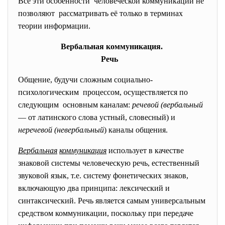
Все эти особенности человеческой коммуникации не
позволяют рассматривать её только в терминах
теории информации.
Вербальная
коммуникация.
Речь
Общение, будучи сложным социально-
психологическим процессом, осуществляется по
следующим основным каналам:
речевой
(вербальный
— от латинского слова устный, словесный) и
неречевой
(невербальный
) каналы общения.
Вербальная
коммуникация
использует в качестве
знаковой системы человеческую речь, естественный
звуковой язык, т.е. систему фонетических знаков,
включающую два принципа: лексический и
синтаксический. Речь является самым универсальным
средством коммуникации, поскольку при передаче