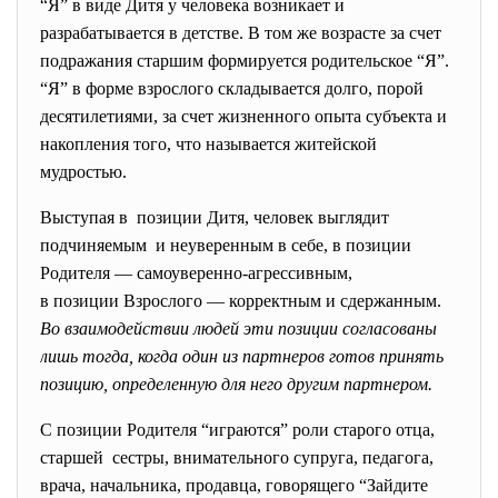
“Я” в виде Дитя у человека возникает и
разрабатывается в детстве. В том же возрасте за счет
подражания старшим формируется родительское “Я”.
“Я” в форме взрослого складывается долго, порой
десятилетиями, за счет жизненного опыта субъекта и
накопления того, что называется житейской
мудростью.
Выступая в позиции Дитя, человек выглядит
подчиняемым и неуверенным в себе, в позиции
Родителя — самоуверенно-агрессивным,
в позиции Взрослого —
корректным и сдержанным.
Во
взаимодействии
людей
эти
позиции
согласованы
лишь
тогда,
когда
один
из
партнеров
готов
принять
позицию,
определенную
для
него
другим
партнером.
С позиции Родителя “играются” роли старого отца,
старшей сестры, внимательного супруга, педагога,
врача, начальника, продавца, говорящего “Зайдите