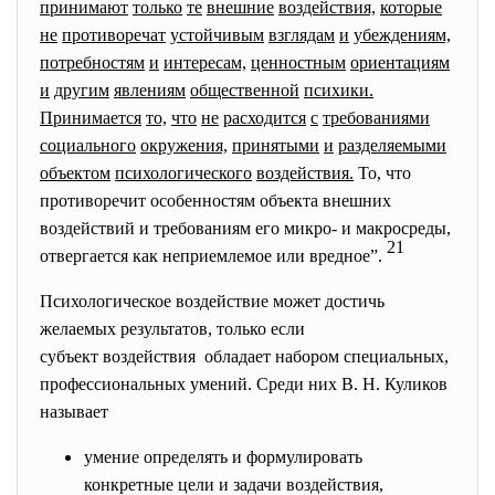
принимают
только
те
внешние
воздействия,
которые
не
противоречат
устойчивым
взглядам
и
убеждениям,
потребностям
и
интересам,
ценностным
ориентациям
и
другим
явлениям
общественной
психики.
Принимается
то,
что
не
расходится
с
требованиями
социального
окружения,
принятыми
и
разделяемыми
объектом
психологического
воздействия.
То, что
противоречит особенностям объекта внешних
воздействий и требованиям его микро- и макросреды,
21
отвергается как неприемлемое или вредное”.
Психологическое воздействие может достичь
желаемых результатов, только если
субъект воздействия обладает набором специальных,
профессиональных умений. Среди них В. Н. Куликов
называет
умение определять и формулировать
конкретные цели и задачи воздействия,