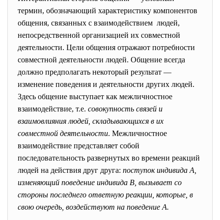
термин, обозначающий характеристику компонентов
общения, связанных с взаимодействием людей,
непосредственной организацией их совместной
деятельности. Цели общения отражают потребности
совместной деятельности людей. Общение всегда
должно предполагать некоторый результат —
изменение поведения и деятельности других людей.
Здесь общение выступает как межличностное
взаимодействие, т.е.
совокупность
связей
и
взаимовлияния
людей,
складывающихся
в
их
совместной
деятельности
. Межличностное
взаимодействие представляет собой
последовательность развернутых во времени реакций
людей на действия друг друга:
поступок
индивида
А,
изменяющий
поведение
индивида
В,
вызывает
со
стороны
последнего
ответную
реакции,
которые,
в
свою
очередь,
воздействуют
на
поведение
А.