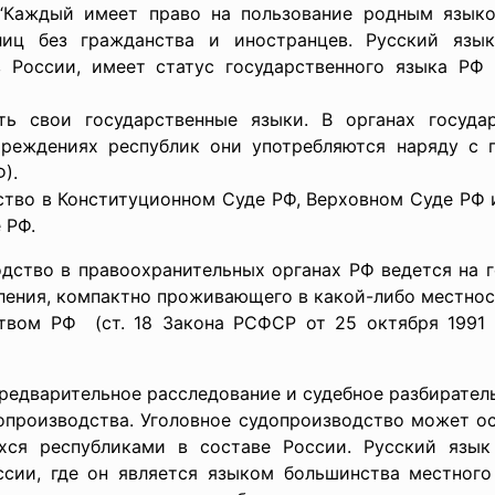
“Каждый имеет право на пользование родным языком
иц без гражданства и иностранцев. Русский язы
России, имеет статус государственного языка РФ 
 свои государственные языки. В органах государс
чреждениях республик они употребляются наряду с
).
во в Конституционном Суде РФ, Верховном Суде РФ и
 РФ.
во в правоохранительных органах РФ ведется на го
ления, компактно проживающего в какой-либо местност
ством РФ (ст. 18 Закона РСФСР от 25 октября 1991 г
едварительное расследование и судебное разбиратель
опроизводства. Уголовное судопроизводство может ос
хся республиками в составе России. Русский язы
ссии, где он является языком большинства местног