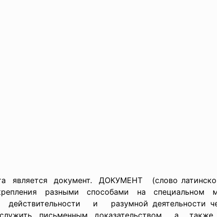
является документ. ДОКУМЕНТ (слово латинского
закрепления разными способами на специальном
действительности и разумной деятельности чело
т служить письменным доказательством, а такж