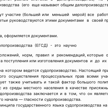
изводства (его еще называют общим делопроизводств
ут участие (большей или меньшей мерой) все ра
третьи руководствуются этими документами в своей п
ла, оформляется документами.
лопроизводства (ЕГСД) - это научно
положений, норм, правил и рекомендаций, которые 
а поступления или изготовления документов и до их
а котором ведется судопроизводство. Настоящий при
ого осуществления процессуальных прав всеми уча
дует также учитывать и такой фактор большого полит
 из среды местного населения в качестве присяжны
удопроизводства заключается и в том, что он являе
го начала — гласности судопроизводства.
нципа государственного языка судопроизводства на 