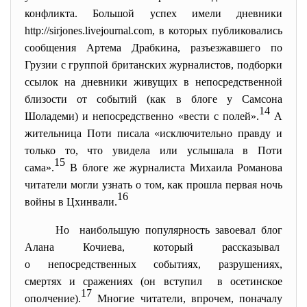
конфликта. Большой успех имели дневники
http://sirjones.livejournal.
com, в которых публиковались
сообщения Артема Драбкина, разъезжавшего по
Грузии с группой британских журналистов, подборки
ссылок на дневники живущих в непосредственной
близости от событий (как в блоге у Самсона
14
Шоладеми) и непосредственно «вести с полей».
А
жительница Поти писала «исключительно правду и
только то, что увидела или услышала в Поти
15
сама».
В блоге же журналиста Михаила Романова
читатели могли узнать о том, как прошла первая ночь
16
войны в Цхинвали.
Но наибольшую популярность завоевал блог
Алана Кочиева, который рассказывал
о непосредственных событиях, разрушениях,
смертях и сражениях (он вступил в осетинское
17
ополчение).
Многие читатели, впрочем, поначалу