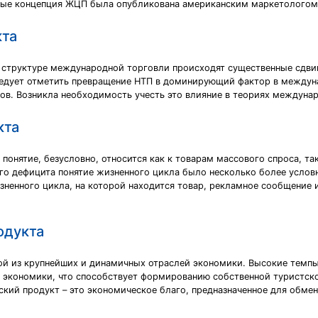
рвые концепция ЖЦП была опубликована американским маркетологом Т
кта
и структуре международной торговли происходят существенные сдвиг
следует отметить превращение НТП в доминирующий фактор в междун
в. Возникла необходимость учесть это влияние в теориях междуна
кта
понятие, безусловно, относится как к товарам массового спроса, та
ого дефицита понятие жизненного цикла было несколько более услов
зненного цикла, на которой находится товар, рекламное сообщение 
одукта
ной из крупнейших и динамичных отраслей экономики. Высокие темп
 экономики, что способствует формированию собственной туристско
ский продукт – это экономическое благо, предназначенное для обмен