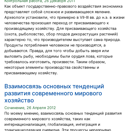
Контрольная работа, 26 Декабря 2011
Как объект государственно-правового воздействия экономика
представляет собой сложное и развивающееся явление.
Археологи установили, что примерно в VII-III вв. до н.э. в жизни
человечества произошел переход от присваивающего к
производящему хозяйству. Для присваивающего хозяйства
(охота, рыболовство, сбор плодов дикорастущих растений)
характерно то, что производителем выступает сама природа.
Продукты потребления человеком не производятся, а
добываются. Правда, для того чтобы добыть зверя или
выловить рыбу, необходимы были орудия лова, которые
требовалось изготовить, произвести. Таким образом,
некоторые элементы производства свойственны и
присваивающему хозяйству.
Взаимосвязь основных тенденций
развития современного мирового
хозяйство
Сочинение, 26 Апреля 2012
По моему мнению, взаимосвязь основных тенденций развития
современного мирового хозяйства, таких как
интернационализация, глобализация, интеграция и
транснациолазация очевидна. Эти процессы неразрывно