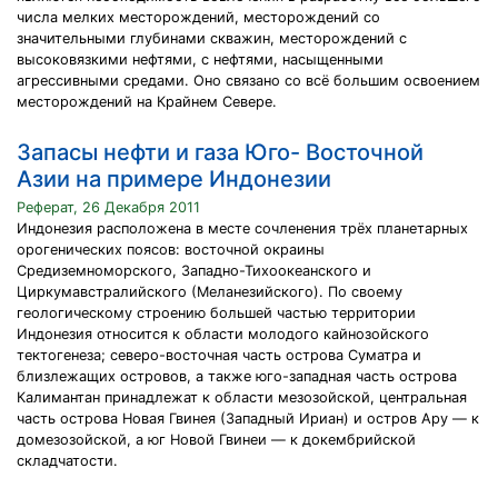
числа мелких месторождений, месторождений со
значительными глубинами скважин, месторождений с
высоковязкими нефтями, с нефтями, насыщенными
агрессивными средами. Оно связано со всё большим освоением
месторождений на Крайнем Севере.
Запасы нефти и газа Юго- Восточной
Азии на примере Индонезии
Реферат, 26 Декабря 2011
Индонезия расположена в месте сочленения трёх планетарных
орогенических поясов: восточной окраины
Средиземноморского, Западно-Тихоокеанского и
Циркумавстралийского (Меланезийского). По своему
геологическому строению большей частью территории
Индонезия относится к области молодого кайнозойского
тектогенеза; северо-восточная часть острова Суматра и
близлежащих островов, а также юго-западная часть острова
Калимантан принадлежат к области мезозойской, центральная
часть острова Новая Гвинея (Западный Ириан) и остров Ару — к
домезозойской, а юг Новой Гвинеи — к докембрийской
складчатости.