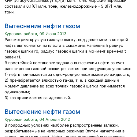
КНР (Атасу-Алашанькоу) 8,7[5] млн. тонн. Морские перевозки
составили 6,1[6] млн. тонн, железнодорожные – 5,3[7] млн.
тонн.
Вытеснение нефти газом
Курсовая работа, 09 Июня 2013
Рассмотрим круглую газовую шапку, под давлением в которой
нефть вытесняется из пласта в скважины.Начальный радиус
газовой шапки r0, радиус газовой шапки в мо¬мент времени t
равен r1.
В простейшей постановке задача о вытеснении нефти за счет
расши-рения газовой шапки решается при следующих условиях:
1) нефть принимается за одно¬родную несжимаемую жидкость;
2) пренебрегается вязкостью га¬за, т. е. в каждый данный
момент давление во всех точках газовой шапки принимается
одинаковым;
3) газ принимается за идеальный.
Вытеснение нефти газом
Курсовая работа, 04 Апреля 2012
В природных условиях наиболее распространены залежи,
разрабатываемые на напорных режимах (путем нагнетания в
залежь воды или газа). Нефть из таких залежей вытесняется