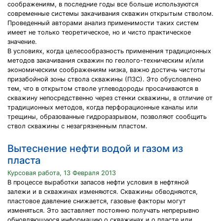
соображениям, в последние годы все больше используются
современные системы закачивания скважин открытым стволом.
Проведенный авторами анализ применимости таких систем
имеет не только теоретическое, но и чисто практическое
значение.
В условиях, когда целесообразность применения традиционных
методов закачивания скважин по геолого-техническим и/или
экономическим соображениям низка, важно достичь чистоты
призабойной зоны ствола скважины (ПЗС). Это обусловлено
тем, что в открытом стволе углеводороды просачиваются в
скважину непосредственно через стенки скважины, в отличие от
традиционных методов, когда перфорационные каналы или
трещины, образованные гидроразрывом, позволяют сообщить
ствол скважины с незагрязненным пластом.
Вытеснение нефти водой и газом из
пласта
Курсовая работа, 13 Февраля 2013
В процессе выработки запасов нефти условия в нефтяной
залежи и в скважинах изменяются. Скважины обводняются,
пластовое давление снижается, газовые факторы могут
изменяться. Это заставляет постоянно получать непрерывно
обновляющуюся информацию о скважинах и о пласте или