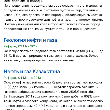
мел, доломиты) породы.
Из определения пород-коллекторов следует, что они должны
обладать емкостью, т. е. системой пустот — пор, трещин и
каверн. Однако далеко не все породы, обладающие емкостью,
являются проницаемыми для нефти и газа, т. е. коллекторами.
Поэтому при изучении коллекторских свойств горных пород
определяют не только их пустотность, но и проницаемость.
Геология нефти и газа
Реферат, 03 Мая 2012
Основную часть природного газа составляет метан (CH4) — до
98 %. В состав природного газа могут также входить более
тяжёлые углеводороды — гомологи метана.
Нефть и газ Казахстана
Реферат, 04 Марта 2013
Основу нефтегазовой отрасли Казахстана составляют порядка
80[1] добывающих компаний, 3 нефтеперерабатывающих, 6
газоперерабатывающих заводов и около 250[2] нефтебаз.
За 9 месяцев 2011 года компаниями было добыто 60[3] млн.
тонн нефти и газового конденсата, из которых экспортировано
по нефтепроводам 42,4[4] млн. тонн, в том числе в направлении