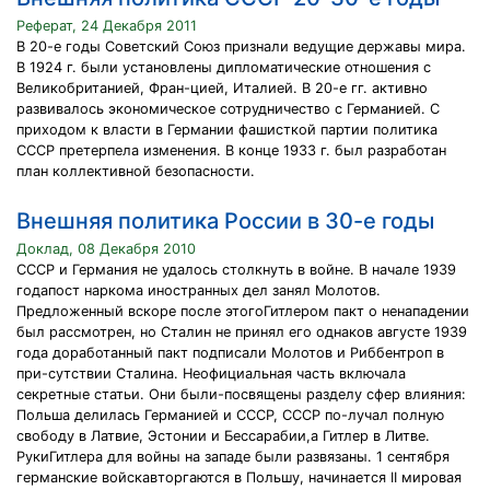
Реферат, 24 Декабря 2011
В 20-е годы Советский Союз признали ведущие державы мира.
В 1924 г. были установлены дипломатические отношения с
Великобританией, Фран-цией, Италией. В 20-е гг. активно
развивалось экономическое сотрудничество с Германией. С
приходом к власти в Германии фашисткой партии политика
СССР претерпела изменения. В конце 1933 г. был разработан
план коллективной безопасности.
Внешняя политика России в 30-е годы
Доклад, 08 Декабря 2010
СССР и Германия не удалось столкнуть в войне. В начале 1939
годапост наркома иностранных дел занял Молотов.
Предложенный вскоре после этогоГитлером пакт о ненападении
был рассмотрен, но Сталин не принял его однаков августе 1939
года доработанный пакт подписали Молотов и Риббентроп в
при-сутствии Сталина. Неофициальная часть включала
секретные статьи. Они были-посвящены разделу сфер влияния:
Польша делилась Германией и СССР, СССР по-лучал полную
свободу в Латвие, Эстонии и Бессарабии,а Гитлер в Литве.
РукиГитлера для войны на западе были развязаны. 1 сентября
германские войскавторгаются в Польшу, начинается II мировая