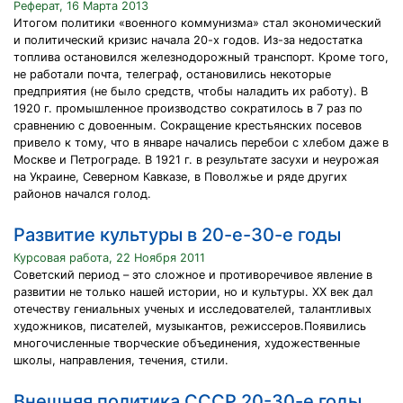
Реферат, 16 Марта 2013
Итогом политики «военного коммунизма» стал экономический
и политический кризис начала 20-х годов. Из-за недостатка
топлива остановился железнодорожный транспорт. Кроме того,
не работали почта, телеграф, остановились некоторые
предприятия (не было средств, чтобы наладить их работу). В
1920 г. промышленное производство сократилось в 7 раз по
сравнению с довоенным. Сокращение крестьянских посевов
привело к тому, что в январе начались перебои с хлебом даже в
Москве и Петрограде. В 1921 г. в результате засухи и неурожая
на Украине, Северном Кавказе, в Поволжье и ряде других
районов начался голод.
Развитие культуры в 20-е-30-е годы
Курсовая работа, 22 Ноября 2011
Советский период – это сложное и противоречивое явление в
развитии не только нашей истории, но и культуры. ХХ век дал
отечеству гениальных ученых и исследователей, талантливых
художников, писателей, музыкантов, режиссеров.Появились
многочисленные творческие объединения, художественные
школы, направления, течения, стили.
Внешняя политика СССР 20-30-е годы