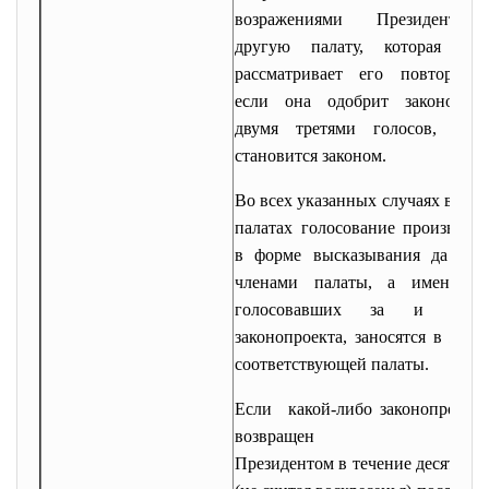
возражениями Президента
другую палату, которая так
рассматривает его повторно.
если она одобрит законопрое
двумя третями голосов, то 
становится законом.
Во всех указанных случаях в обе
палатах голосование
производит
в форме высказывания да и н
членами палаты, а имена ли
голосовавших за и прот
законопроекта, заносятся в журн
соответствующей палаты.
Если какой-либо законопроект 
возвращен
Президентом в течение десяти дн