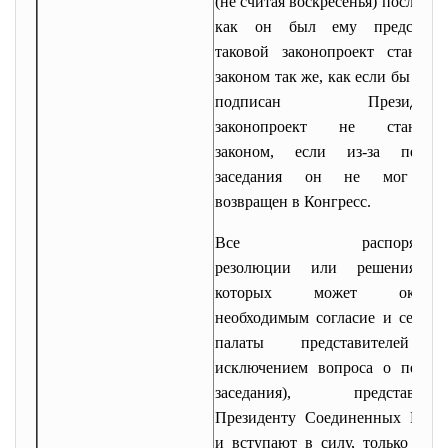
(не считая воскресенья) после то
как он был ему представле
таковой законопроект становит
законом так же, как если бы он 
подписан Президенто
законопроект не становит
законом, если из-за перено
заседания он не мог бы
возвращен в Конгресс.
Все распоряжени
резолюции или решения, д
которых может оказать
необходимым согласие и сената,
палаты представителей (
исключением вопроса о перено
заседания), представляют
Президенту Соединенных Штат
и вступают в силу, только буду