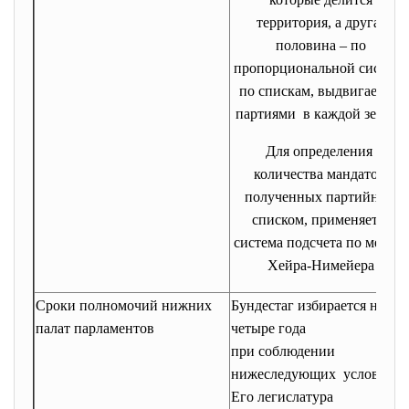
территория, а другая
половина – по
пропорциональной системе
по спискам, выдвигаемых
партиями в каждой земле .
Для определения
количества мандатов,
полученных партийным
списком, применяется
система подсчета по методу
Хейра-Нимейера
Сроки полномочий нижних
Бундестаг избирается на
палат парламентов
четыре года
при соблюдении
нижеследующих условий.
Его легислатура