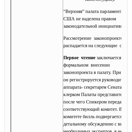
“Верхняя” палата парламента
США не наделена правом
законодательной инициативы.
Рассмотрение законопроектов
распадается на следующие стади
Первое чтение
заключается в
формальном внесении
законопроекта в палату. При это
он регистрируется руководителе
аппарата- секретарем Сената или
клерком Палаты представителей,
после чего Спикером передается 
соответствующий комитет. В
комитете билль подвергается
детальному обсуждению с вызов
необходимых экспертов, в него