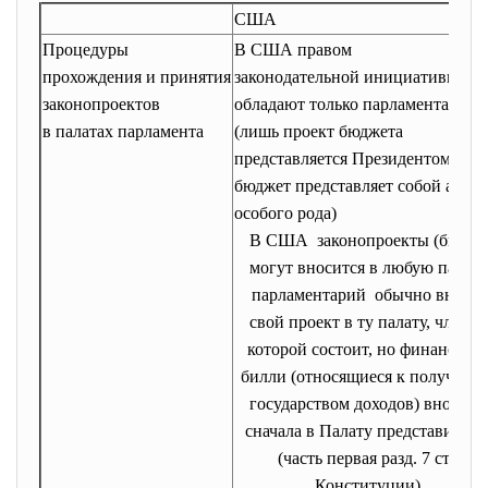
США
Процедуры
В США правом
прохождения и принятия
законодательной инициативы
законопроектов
обладают только парламентарии
в палатах парламента
(лишь проект бюджета
представляется Президентом, но
бюджет представляет собой акт
особого рода)
В США законопроекты (билли
могут вносится в любую палату
парламентарий обычно вносит
свой проект в ту палату, члено
которой состоит, но финансовы
билли (относящиеся к получен
государством доходов) вносятс
сначала в Палату представителе
(часть первая разд. 7 ст.1
Конституции).