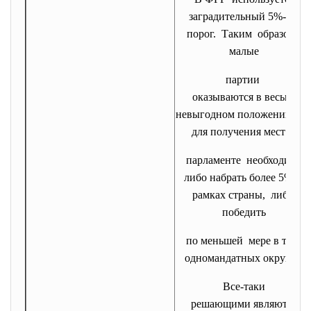
заградительный 5%-ый
порог. Таким образом,
малые
партии
оказываются в весьма
невыгодном положении, т.к
для получения мест в
парламенте необходимо
либо набрать более 5% в
рамках страны, либо
победить
по меньшей мере в трех
одномандатных округах.
Все-таки
решающими являются