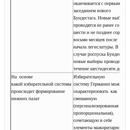
оканчивается с первым
заседанием нового
Бундестага. Новые выборы
проводятся не ранее сорока
шести и не позднее сорока
восьми месяцев после
начала легислатуры. В
случае роспуска Бундестага
новые выборы проводятся в
течение шестидесяти дней.
На основе
Избирательную
какой избирательной системы
систему Германии можно
происходит формирование
охарактеризовать как
нижних палат
смешанную
(персонализированная и
пропорциональная),
сочетающую в себе
элементы мажоритарной и