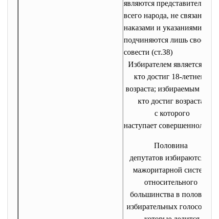
являются представителями
всего народа, не связаны
наказами и указаниями и
подчиняются лишь своей
совести (ст.38)
Избирателем является тот,
кто достиг 18-летнего
возраста; избираемым - тот,
кто достиг возраста,
с которого
наступает совершеннолетие
Половина
депутатов избираются по
мажоритарной системе
относительного
большинства в половине
избирательных голосов, на
которые делится