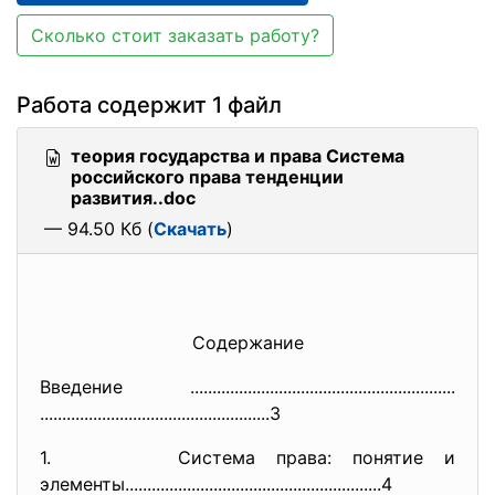
Сколько стоит заказать работу?
Работа содержит 1 файл
теория государства и права Система
российского права тенденции
развития..doc
— 94.50 Кб (
Скачать
)
Содержание
Введение ..............................
..............................
..............................
......................3
1. Система права: понятие и
элементы......................
..............................
......4