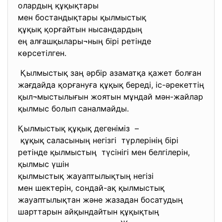
олардың құқықтары
мен бостандықтары қылмыстық
құқық қорғайтын нысандардың
ең алғашқылары¬ның бірі
ретінде
көрсетілген.
Қылмыстық заң әрбір азаматқа қажет болған
жағдайда қорғануға құқық береді, іс-әрекеттің
қыл¬мыстылығын жоятын мұндай мән-жайлар
қылмыс болып саналмайды.
Қылмыстық құқық дегеніміз –
құқық саласының негізгі түрлерінің бірі
ретінде қылмыстың түсінігі мен белгілерін,
қылмыс үшін
қылмыстық жауаптылықтың негізі
мен шектерін, сондай-ақ қылмыстық
жауаптылықтан және жазадан босатудың
шарттарын айқындайтын құқықтың