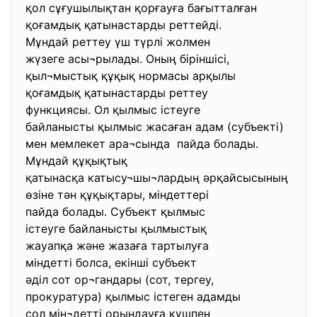
қол сұғушылықтан қорғауға
бағытталған
қоғамдық қатынастарды
реттейді.
Мұндай реттеу үш түрлі жолмен
жүзеге асы¬рылады. Оның біріншісі,
қыл¬мыстық құқық нормасы
арқылы
қоғамдық қатынастарды реттеу
функциясы. Ол қылмыс істеуге
байланысты қылмыс жасаған адам (субъекті)
мен мемлекет ара¬сында пайда болады.
Мұндай құқықтық
қатынасқа катысу¬шы¬лардың
әрқайсысының
өзіне тән құқықтары,
міндеттері
пайда болады. Субъект қылмыс
істеуге байланысты қылмыстық
жауапқа және жазаға тартылуға
міндетті болса, екінші
субъект
әділ сот ор¬гандары (сот, тергеу,
прокуратура) қылмыс істеген
адамды
сол мін¬детті орындауға
күшпен