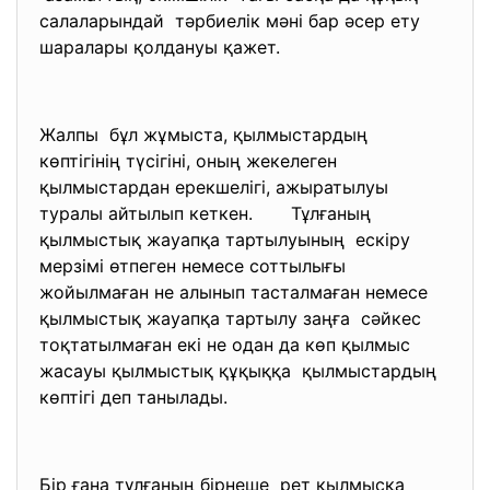
салаларындай тәрбиелік мәні бар әсер ету
шаралары қолдануы қажет.
Жалпы бұл жұмыста, қылмыстардың
көптігінің түсігіні, оның жекелеген
қылмыстардан ерекшелігі, ажыратылуы
туралы айтылып кеткен. Тұлғаның
қылмыстық жауапқа тартылуының ескіру
мерзімі өтпеген немесе соттылығы
жойылмаған не алынып тасталмаған немесе
қылмыстық жауапқа тартылу
заңға сәйкес
тоқтатылмаған екі не одан да көп қылмыс
жасауы қылмыстық құқыққа қылмыстардың
көптігі деп танылады.
Бір ғана тұлғаның бірнеше рет қылмысқа