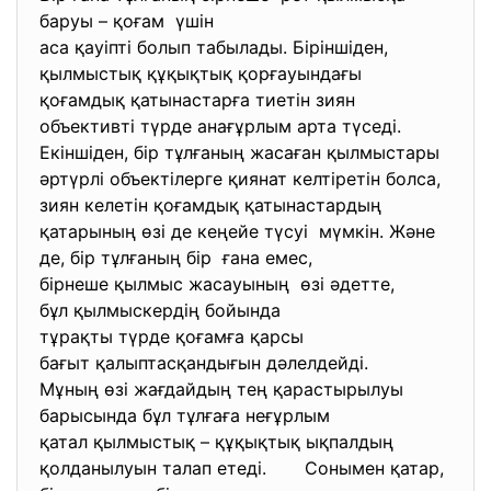
баруы – қоғам үшін
аса қауіпті болып табылады. Біріншіден,
қылмыстық құқықтық қорғауындағы
қоғамдық қатынастарға тиетін зиян
объективті түрде анағұрлым арта түседі.
Екіншіден, бір тұлғаның жасаған қылмыстары
әртүрлі объектілерге қиянат келтіретін болса,
зиян келетін қоғамдық қатынастардың
қатарының өзі де кеңейе түсуі мүмкін. Және
де, бір тұлғаның бір ғана емес,
бірнеше қылмыс жасауының өзі әдетте,
бұл қылмыскердің бойында
тұрақты түрде қоғамға қарсы
бағыт қалыптасқандығын дәлелдейді.
Мұның өзі жағдайдың тең
қарастырылуы
барысында бұл тұлғаға неғұрлым
қатал қылмыстық – құқықтық ықпалдың
қолданылуын талап етеді. Сонымен қатар,