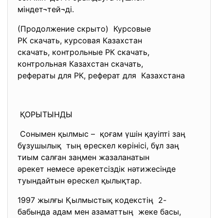
міндет¬тей¬ді.
(Продолжение скрыто) Курсовые
РК скачать, курсовая
Казахстан
скачать, контрольные РК
скачать,
контрольная Казахстан скачать,
рефераты для РК, реферат для Казахстана
ҚОРЫТЫНДЫ
Сонымен қылмыс – қоғам үшін қауіпті заң
бұзушылық тың өрескел көрінісі, бұл заң
тиым салған заңмен
жазаланатын
әрекет немесе әрекетсіздік
нәтижесінде
туындайтын өрескел қылықтар.
1997 жылғы Қылмыстық кодекстің 2-
бабында адам мен азаматтың жеке басы,