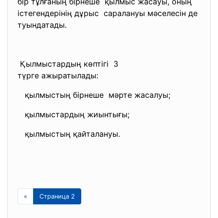
бір тұлғаның бірнеше қылмыс жасауы, оның
істегендерінің дұрыс саралануы мәселесін де
туындатады.
Қылмыстардың көптігі 3
түрге ажыратылады:
қылмыстың бірнеше мәрте жасалуы;
қылмыстардың жиынтығы;
қылмыстың қайталануы.
«
Страница 2