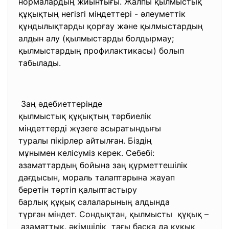
нормалардың жиынтығы. Жалпы қылмыстық
құқықтың негізгі міндеттері - әлеуметтік
құндылықтарды қорғау және қылмыстардың
алдын алу (қылмыстарды болдырмау;
қылмыстардың профилактикасы) болып
табылады.
Заң әдебиеттерінде
қылмыстық құқықтың тәрбиелік
міндеттерді жүзеге
асыратындығы
туралы пікірлер айтылған. Біздің
мұнымен келісуміз керек.
Себебі:
азаматтардың бойына заң
құрметтешілік
дағдысын, мораль талаптарына жауап
беретін тәртіп қалыптастыру
барлық құқық салаларының
алдында
тұрған міндет. Сондықтан, қылмысты құқық –
азаматтық, әкімшілік тағы басқа да құқық