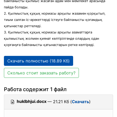
байланысты қылмыс жасаған адам мен мемлекет арасында
пайда болады.
2. Қылмыстық құқық нормасы арқылы жазамен қорқытып,
тиым салған іс-әрекеттерді істеуге байланысты қоғамдық
қатынастар реттеледі.
3. Қылмыстық құқық нормасы арқылы азаматтарға
қылмыстық жолмен қиянат келтірілгенде олардың одан
қорғануға байланысты қатынастарын ретке келтіреді.
Скачать полностью (18.89 Кб)
Сколько стоит заказать работу?
Работа содержит 1 файл
huklbhjui.docx
— 21.21 Кб (
Скачать
)