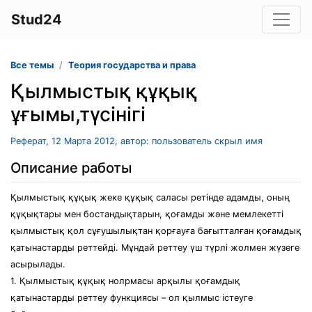
Stud24
Все темы
Теория государства и права
Қылмыстық құқық
ұғымы,түсінігі
Реферат, 12 Марта 2012, автор: пользователь скрыл имя
Описание работы
Қылмыстық құқық жеке құқық саласы ретінде адамды, оның
құқықтары мен бостандықтарын, қоғамды және мемлекетті
қылмыстық қол сұғушылықтан қорғауға бағытталған қоғамдық
қатынастарды реттейді. Мұндай реттеу үш түрлі жолмен жүзеге
асырылады.
1. Қылмыстық құқық нолрмасы арқылы қоғамдық
қатынастарды реттеу функциясы – ол қылмыс істеуге