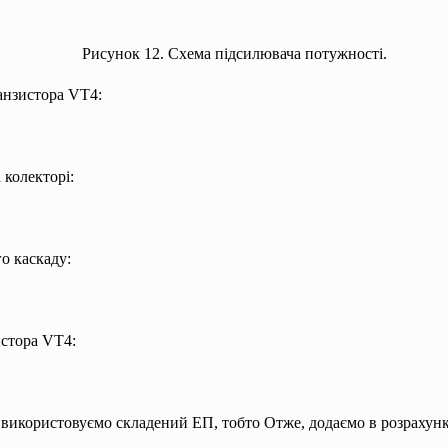
Рисунок 12. Схема підсилювача потужності.
анзистора VT4:
колекторі:
о каскаду:
истора VT4:
 використовуємо складений ЕП, тобто
Отже, додаємо в розрахун