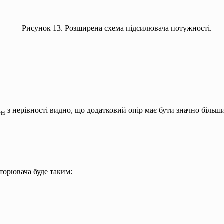
Рисунок 13. Розширена схема підсилювача потужності.
R
з нерівності видно, що додатковий опір має бути значно більш
н
торювача буде таким: