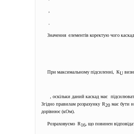
,
.
Значення елементів коректую чого каскад
При максимальному підсиленні, К
визн
U
, оскільки даний каскад має підсилюва
Згідно правилам розрахунку R
має бути 
20
дорівнює
(кОм).
Розраховуємо R
, що повинен відповіда
16