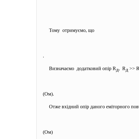
Тому отримуємо, що
.
Визначаємо додатковий опір R
, R
>> 
д
д
(Ом).
Отже вхідний опір даного еміторного пов
(Ом)