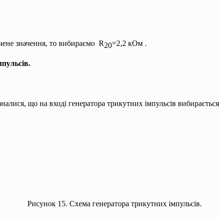
чене значення, то вибираємо R
=2,2 кОм .
20
мпульсів.
зналися, що на вході генератора трикутних імпульсів вибирається 
Рисунок 15. Схема генератора трикутних імпульсів.