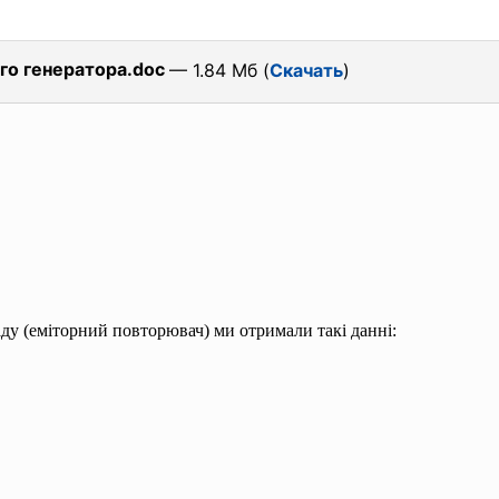
го генератора.doc
— 1.84 Мб (
Скачать
)
аду (еміторний повторювач) ми отримали такі данні: