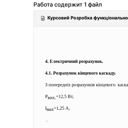
Работа содержит 1 файл
Курсовий Розробка функціонально
4. Електричний розрахунок.
4.1. Розрахунок кінцевого каскаду.
З попередніх розрахунків кінцевого каск
Р
=12,5 Вт,
вих.
І
=1,25 А,
мах
.