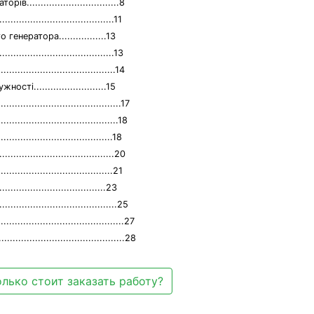
...............................8
................................11
енератора.................13
..................................13
.................................14
..........................15
.....................................17
.....................................18
..................................18
..................................20
...............................21
.............................23
....................................25
...........................................27
............................................28
лько стоит заказать работу?