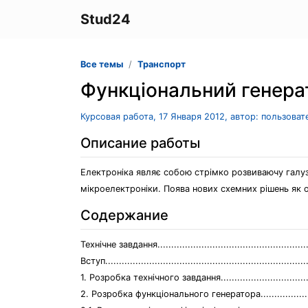
Stud24
Все темы
Транспорт
Функціональний генера
Курсовая работа, 17 Января 2012, автор: пользова
Описание работы
Електроніка являє собою стрімко розвиваючу галузь
мікроелектроніки. Поява нових схемних рішень як 
Содержание
Технічне завдання.........................................................
Вступ..........................................................................
1. Розробка технічного завдання......................................
2. Розробка функціонального генератора..........................