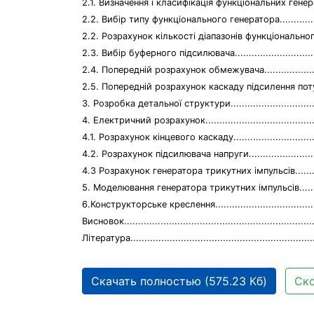
2.1. Визначення і класифікація функціональних генераторів..
2.2. Вибір типу функціонального генератора.....................
2.2. Розрахунок кількості діапазонів функціонального г
2.3. Вибір буферного підсилювача...................................
2.4. Попередній розрахунок обмежувача..........................
2.5. Попередній розрахунок каскаду підсилення потужності
3. Розробка детальної структури....................................
4. Електричний розрахунок............................................
4.1. Розрахунок кінцевого каскаду...................................
4.2. Розрахунок підсилювача напруги..............................
4.3 Розрахунок генератора трикутних імпульсів................
5. Моделювання генератора трикутних імпульсів..............
6.Конструкторське креслення.........................................
Висновок.....................................................................
Література..................................................................
Скачать полностью (575.23 Кб)
Ско