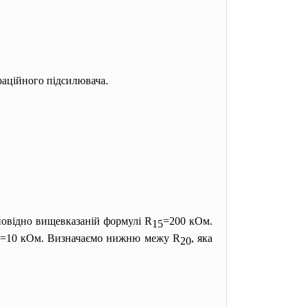
ераційного підсилювача.
повідно вищевказаній формулі R
=200 кОм.
15
=10 кОм. Визначаємо нижню межу R
, яка
20