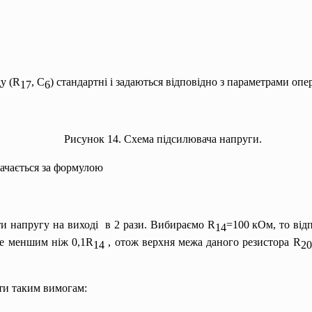
у (R
, C
) стандартні і задаються відповідно з параметрами оп
17
6
Рисунок 14. Схема підсилювача напруги.
ачається за формулою
ти напругу на виході в 2 рази. Вибираємо R
=100 кОм, то від
14
не меншим ніж 0,1R
, отож верхня межа даного резистора R
14
20
ти таким вимогам: