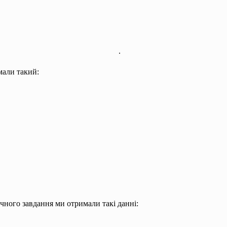
.
мали такий:
ічного завдання ми отримали такі данні: