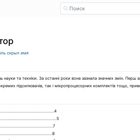
тор
тель скрыл имя
 науки та техніки. За останні роки вона зазнала значних змін. Перш з
окремих підсилювачів, так і мікропроцесорних комплектів тощо, прив
.........................................4
.............................................5
....................................7
.................................8