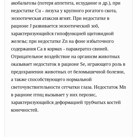
акобальтозы (потеря аппетита, исхудание и др.), при
недостатке Cu - лизуха у крупного рогатого скота,
энзоотическая атаксия ягнят. При недостатке в
рационе J развивается энзоотический зоб,
характеризующийся гипофункцией щитовидной
железы; при недостатке Zn на фоне избыточного
содержания Ca в кормах - паракератоз свиней.
Отрицательное воздействие на организм животных
оказывает недостаток в рационе Se, играющего роль в
предохранении животных от беломышечной болезни,
а также способствующего нормальной
светочувствительности сетчатки глаза. Недостаток Mn
в рационе птиц вызывает у них перозис,
характеризующийся деформацией трубчатых костей
конечностей.