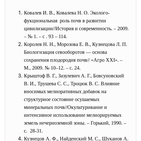
Ковалев И. В., Ковалева Н. О. Эколого-
фукциональная роль почв в развитии
цивилизации//История и современность. – 2009.
– № 1. – с . 93 – 114.
Королев Н. Н., Морозова Е. В., Кузнецова Л. П.
Биологизация севооборотов — основа
сохранения плодородия почв//
«Агро XXI». –
М.,
2009. № 10–12. – с. 24.
Крыштоф В. Г., Зазулевич А. Г., Бовсуновский
В. И., Трушева С. С., Троцюк В. С. Влияние
вносимых мелиоративных добавок на
структурное состояние осушаемых
минеральных почв//Окультуривание и
интенсивное использование мелиорируемых
земель нечерноземной зоны. – Горький, 1990. –
с. 28-31.
Кузнецов А. Ф., Найденский М. С., Шуканов А.