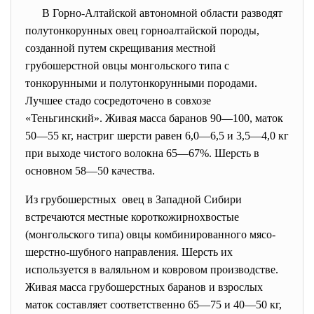
В Горно-Алтайской автономной области разводят
полутонкорунных овец горноалтайской породы,
созданной путем скрещивания местной
грубошерстной овцы монгольского типа с
тонкорунными и полутонкорунными породами.
Лучшее стадо сосредоточено в совхозе
«Теньгинский». Живая масса баранов 90—100, маток
50—55 кг, настриг шерсти равен 6,0—6,5 и 3,5—4,0 кг
при выходе чистого волокна 65—67%. Шерсть в
основном 58—50 качества.
Из грубошерстных овец в Западной Сибири
встречаются местные короткожирнохвостые
(монгольского типа) овцы комбинированного мясо-
шерстно-шубного направления. Шерсть их
используется в валяльном и ковровом производстве.
Живая масса грубошерстных баранов и взрослых
маток составляет соответственно 65—75 и 40—50 кг,