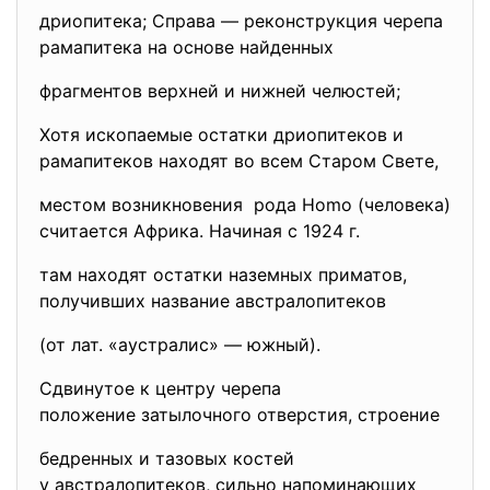
дриопитека; Справа — реконструкция черепа
рамапитека на основе найденных
фрагментов верхней и нижней челюстей;
Хотя ископаемые остатки дриопитеков и
рамапитеков находят во всем Старом Свете,
местом возникновения рода Homo (человека)
считается Африка. Начиная с 1924 г.
там находят остатки наземных приматов,
получивших название австралопитеков
(от лат. «аустралис» — южный).
Сдвинутое к центру черепа
положение затылочного
отверстия, строение
бедренных и тазовых костей
у австралопитеков, сильно напоминающих