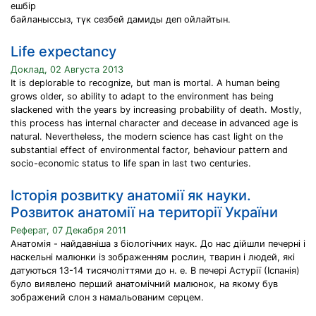
ешбір
байланыссыз, түк сезбей дамиды деп ойлайтын.
Life expectancy
Доклад, 02 Августа 2013
It is deplorable to recognize, but man is mortal. A human being
grows older, so ability to adapt to the environment has being
slackened with the years by increasing probability of death. Mostly,
this process has internal character and decease in advanced age is
natural. Nevertheless, the modern science has cast light on the
substantial effect of environmental factor, behaviour pattern and
socio-economic status to life span in last two centuries.
Історія розвитку анатомії як науки.
Розвиток анатомії на території України
Реферат, 07 Декабря 2011
Анатомія - найдавніша з біологічних наук. До нас дійшли печерні і
наскельні малюнки із зображенням рослин, тварин і людей, які
датуються 13-14 тисячоліттями до н. е. В печері Астурії (Іспанія)
було виявлено перший анатомічний малюнок, на якому був
зображений слон з намальованим серцем.