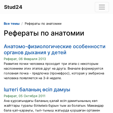
Stud24
Все темы
Рефераты по анатомии
Рефераты по анатомии
Aнатомо-физиологические особенности
органов дыхания у детей
Реферат, 06 Февраля 2013
Развитие почки человека проходит три этапа с некоторым
наслоением этих этапов друг на друга. Вначале формируется
головная почка - предпочка (пронефрос), которая у эмбриона
человека появляется на 3-й неделе.
Iштегі баланың өсіп дамуы
Реферат, 05 Октября 2011
Ана құрсағындағы баланың қалай өсіп-дамитынының көп
жайттары туралы біліміміз бұрын тым аз болатын. Мамандар
бала қап-қараңғы, тып-тыныш жатырда қоршаған ортамен