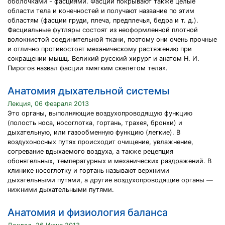
оболочками - фасциями. Фасции покрывают также целые
области тела и конечностей и получают название по этим
областям (фасции груди, плеча, предплечья, бедра и т. д.).
Фасциальные футляры состоят из неоформленной плотной
волокнистой соединительной ткани, поэтому они очень прочные
и отлично противостоят механическому растяжению при
сокращении мышц. Великий русский хирург и анатом Н. И.
Пирогов назвал фасции «мягким скелетом тела».
Анатомия дыхательной системы
Лекция, 06 Февраля 2013
Это органы, выполняющие воздухопроводящую функцию
(полость носа, носоглотка, гортань, трахея, бронхи) и
дыхательную, или газообменную функцию (легкие). В
воздухоносных путях происходит очищение, увлажнение,
согревание вдыхаемого воздуха, а также рецепция
обонятельных, температурных и механических раздражений. В
клинике носоглотку и гортань называют верхними
дыхательными путями, а другие воздухопроводящие органы —
нижними дыхательными путями.
Анатомия и физиология баланса