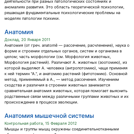
деятельности при разных патологических состояниях и
аномалиях развития. Это область теоретической психологии,
решающая фундаментальные психологические проблемы на
моделях патологии психики.
Анатомия
Доклад, 20 Января 2011
Анатомия (от греч. anatomē — рассечение, расчленение), наука о
форме и строении отдельных органов, систем и организма в
целом; часть морфологии (см. Морфология животных,
Морфология растений). Различают А. животных (зоотомию), из
которой выделяют А. человека (антропотомию), чаще применяя
к ней термин "А.", и анатомию растений (фитотомию). Основной
метод, применяемый в А., — метод рассечения. Изучением
сходства и различия в строении животных занимается
сравнительная анатомия животных, которая помогает выяснить
родственные связи между различными группами животных и их
происхождение в процессе эволюции.
Анатомия мышечной системы
Контрольная работа, 15 Февраля 2012
Мышцы и группы мышц окружены соединительнотканными