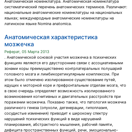
Анатомическая номенклатура. Анатомическая номенклатура
систематический перечень анатомических терминов. Различают:
национальные анатомические номенклатуры на национальных
языках; международные анатомические номенклатуры на
латинском языке Nomina anatomica.
Анатомическая характеристика
мозжечка
Реферат, 05 Марта 2013
. Анатомической основой участия мозжечка в психических
функциях являются его двусторонние связи с ассоциативными
зонами коры преимущественно контрлатеральных полушарий
головного мозга и лимбикоретикулярным комплексом. При
этом было отмечено изолированное существование путей,
идущих к моторной коре и префронтальным отделам мозга, что
в свою очередь определяет возможность изолированного
возникновения когнитивных и двигательных расстройств при
поражении мозжечка. Показано также, что патология мозжечка
различного генеза (опухоли, дегенерации, гипоплазия,
сосудистые изменения) приводит к широкому спектру
нарушений психических функций в виде нарушений
планирования, абстрактного мышления, рабочей памяти,
дефицита пространственных функций, речи, эмоционально-