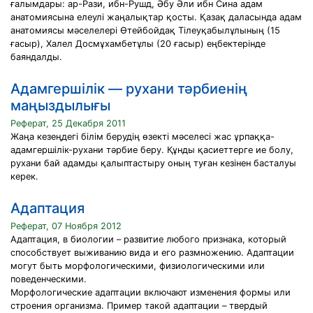
ғалымдары: ар-Рази, ибн-Рушд, Әбу Әли ибн Сина адам
анатомиясына елеулі жаңалықтар қосты. Қазақ даласында адам
анатомиясы мәселелері Өтейбойдақ Тілеуқабылұлының (15
ғасыр), Халел Досмұхамбетұлы (20 ғасыр) еңбектерінде
баяндалды.
Адамгершілік — рухани тәрбиенің
маңыздылығы
Реферат, 25 Декабря 2011
Жаңа кезеңдегі білім берудің өзекті мәселесі жас ұрпаққа-
адамгершілік-рухани тәрбие беру. Құнды қасиеттерге ие болу,
рухани бай адамды қалыптастыру оның туған кезінен басталуы
керек.
Адаптация
Реферат, 07 Ноября 2012
Адаптация, в биологии – развитие любого признака, который
способствует выживанию вида и его размножению. Адаптации
могут быть морфологическими, физиологическими или
поведенческими.
Морфологические адаптации включают изменения формы или
строения организма. Пример такой адаптации – твердый