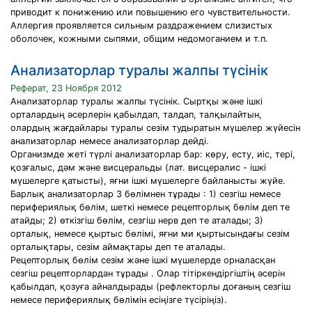
приводит к понижению или повышению его чувствительности.
Аллергия проявляется сильным раздражением слизистых
оболочек, кожными сыпями, общим недомоганием и т.п.
Анализаторлар туралы жалпы түсінік
Реферат, 23 Ноября 2012
Анализаторлар туралы жалпы түсінік. Сыртқы және ішкі
орталардың әсерлерін қабылдап, талдап, талқылайтын,
олардың жағдайлары туралы сезім тудыратын мүшелер жүйесін
анализаторлар немесе анализаторлар дейді.
Организмде жеті түрлі анализаторлар бар: көру, есту, иіс, тері,
қозғалыс, дәм және висцеральды (лат. висцералис - ішкі
мүшелерге қатысты), яғни ішкі мүшелерге байланысты жүйе.
Барлық анализаторлар 3 бөлімнен тұрады : 1) сезгіш немесе
перифериялық бөлім, шеткі немесе рецепторлық бөлім деп те
атайды; 2) өткізгіш бөлім, сезгіш нерв деп те аталады; 3)
орталық, немесе қыртыс бөлімі, яғни ми қыртысындағы сезім
орталықтары, сезім аймақтары деп те аталады.
Рецепторлық бөлім сезім және ішкі мүшелерде орналасқан
сезгіш рецепторлардан тұрады . Олар тітіркендіргіштің әсерін
қабылдап, қозуға айналдырады (рефлекторлы доғаның сезгіш
немесе перифериялық бөлімін есіңізге түсіріңіз).