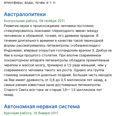
атмосферы, воды, почвы и т. п.
Австралопитеки
Контрольная работа, 08 Ноября 2011
Развитие науки о происхождении человека постоянно
стимулировалось поисками «переходного звена» между
человеком и обезьяной, точнее, его древним предком. В
течение длительного времени в качестве такой переходной
формы рассматривались питекантропы («обезьянолюди»)
Индонезии, впервые открытые голландским врачом Э. Дюбуа на
Яве в конце прошлого столетия. При вполне современном
локомоторном аппарате питекантропы обладали примитивным
черепом и массой мозга, примерно в 1,5 раза меньшей, чем у
современного человека такого же роста. Однако эта группа
гоминид оказывается довольно поздней. Большая часть находок
на Яве имеет древность от 0,8 до 0,5 миллионов лет назад, а
самые ранние известные ныне достоверные питекантропы
Старого Света все-таки не старше 1,6— 1,5 миллионов лет
назад.
Автономная нервная система
Курсовая работа, 14 Января 2011