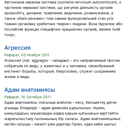
Автономна нервова система (systema nervosum autonomicum), є
частиною нервової системи, що регулює діяльність органів
кровообігу, дихання, травлення, виділення, розмноження, а
також обмін речовин і тим самим функціональний стан усіх
тканин організму хребетних тварин і людини. Вона підсилює або
послабляє функцію специфічно працюючих органів, змінює їхній
тонус.
Агрессия
Реферат, 03 Ноября 2011
Агрессия (лат. aggregior - нападаю) – это направленный против
собратьев по виду, у животных и у человека, своеобразный
инстинкт борьбы, который, безусловно, служит сохранению
жизни и вида.
Адам анатомиясы
Реферат, 16 Октября 2011
Адам анатомиясы (латынша anatome – кесу, бөлшектеу деген
ұғымды білдіреді) – адам денесінің құрылысын, пішінін,
қимылдарын, мүшелердің өзара қарым-қатынасын зерттейтін
жаратылыстану ғылымының бір саласы. Адам анатомиясының
негізін салушы – ежелгі рим дәрігері Гален, одан кейін шығыс