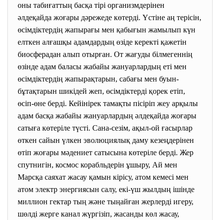
оны табиғаттың басқа тірі организмдерінен
әлдеқайда жоғары дәрежеде көтерді. Үстіне аң терісін,
өсімдіктердің жапырағы мен қабығын жамылып күн
елткен алғашқы адамдардың өзіде керекті қажетін
биосферадан алып отырған. От жағуды білмегеннің
өзінде адам баласы жабайы жануарлардың еті мен
өсімдіктердің жапырақтарын, сабағы мен буын-
бұтақтарын шикідей жеп, өсімдіктерді қорек етіп,
өсіп-өне берді. Кейінірек тамақты пісіріп жеу арқылы
адам басқа жабайы жануарлардың әлдеқайда жоғары
сатыға көтеріле түсті. Сана-сезім, ақыл-ой ғасырлар
өткен сайын үлкен эволюциялық даму кезеңдерінен
өтіп жоғары мәдениет сатысына көтеріле берді. Жер
спутнигін, космос корабльдерін ұшыру, Ай мен
Марсқа саяхат жасау қамын кірісу, атом кемесі мен
атом электр энергиясын салу, екі-үш жылдың ішінде
миллион гектар тың және тыңайған жерлерді игеру,
шөлді жерге канал жүргізіп, жасанды көл жасау,