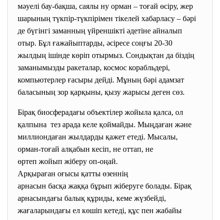
мәуелі бау-бақша, саялы ну орман – тоғай өсіру, жер
шарының түкпір-түкпірімен тікелей хабарласу – бәрі
де бүгінгі заманның үйреншікті әдетіне айналып
отыр. Бұл ғажайыптарды, әсіресе соңғы 20-30
жылдың ішінде көріп отырмыз. Сондықтан да біздің
заманымызды ракеталар, космос корабльдері,
компьютерлер ғасыры дейді. Мұның бәрі адамзат
баласының зор қарқыны, қызу жарысы деген сөз.
Бірақ биосферадағы объектілер жойыла қалса, ол
қалпына тез арада келе қоймайды. Мыңдаған және
миллиондаған жылдарды қажет етеді. Мысалы,
орман-тоғай алқабын кесіп, не оттап, не
өртеп жойып жіберу оп-оңай.
Арқыраған оғысы қатты өзеннің
арнасын басқа жаққа бұрып жіберуге болады. Бірақ
арнасындағы балық құриды, кеме жүзбейді,
жағаларындағы ел көшіп кетеді, құс пен жабайы