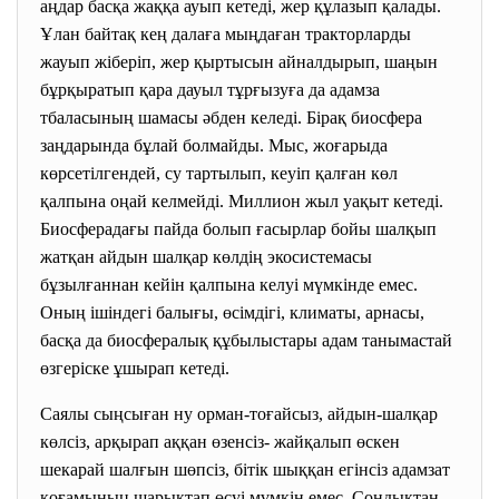
аңдар басқа жаққа ауып кетеді, жер құлазып қалады.
Ұлан байтақ кең далаға мыңдаған тракторларды
жауып жіберіп, жер қыртысын айналдырып, шаңын
бұрқыратып қара дауыл тұрғызуға да адамза
тбаласының шамасы әбден келеді. Бірақ биосфера
заңдарында бұлай болмайды. Мыс, жоғарыда
көрсетілгендей, су тартылып, кеуіп қалған көл
қалпына оңай келмейді. Миллион жыл уақыт кетеді.
Биосферадағы пайда болып ғасырлар бойы шалқып
жатқан айдын шалқар көлдің экосистемасы
бұзылғаннан кейін қалпына келуі мүмкінде емес.
Оның ішіндегі балығы, өсімдігі, климаты, арнасы,
басқа да биосфералық құбылыстары адам танымастай
өзгеріске ұшырап кетеді.
Саялы сыңсыған ну орман-тоғайсыз, айдын-шалқар
көлсіз, арқырап аққан өзенсіз- жайқалып өскен
шекарай шалғын шөпсіз, бітік шыққан егінсіз адамзат
қоғамының шарықтап өсуі мүмкін емес. Сондықтан