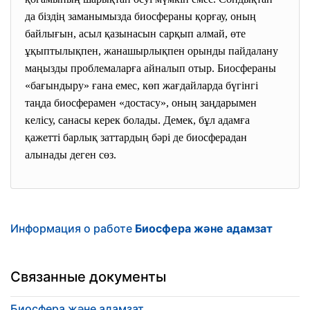
да біздің заманымызда биосфераны қорғау, оның
байлығын, асыл қазынасын сарқып алмай, өте
ұқыптылықпен, жанашырлықпен орынды пайдалану
маңызды проблемаларға айналып отыр. Биосфераны
«бағындыру» ғана емес, көп жағдайларда бүгінгі
таңда биосферамен «достасу», оның заңдарымен
келісу, санасы керек болады. Демек, бұл адамға
қажетті барлық заттардың бәрі де биосферадан
алынады деген сөз.
Информация о работе
Биосфера және адамзат
Связанные документы
Биосфера және адамзат