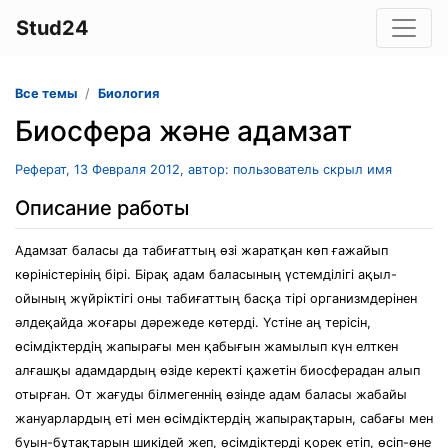
Stud24
Все темы
Биология
Биосфера және адамзат
Реферат, 13 Февраля 2012, автор: пользователь скрыл имя
Описание работы
Адамзат баласы да табиғаттың өзі жаратқан көп ғажайып
көріністерінің бірі. Бірақ адам баласының үстемділігі ақыл-
ойының жүйріктігі оны табиғаттың басқа тірі организмдерінен
әлдеқайда жоғары дәрежеде көтерді. Үстіне аң терісін,
өсімдіктердің жапырағы мен қабығын жамылып күн елткен
алғашқы адамдардың өзіде керекті қажетін биосферадан алып
отырған. От жағуды білмегеннің өзінде адам баласы жабайы
жануарлардың еті мен өсімдіктердің жапырақтарын, сабағы мен
буын-бұтақтарын шикідей жеп, өсімдіктерді қорек етіп, өсіп-өне