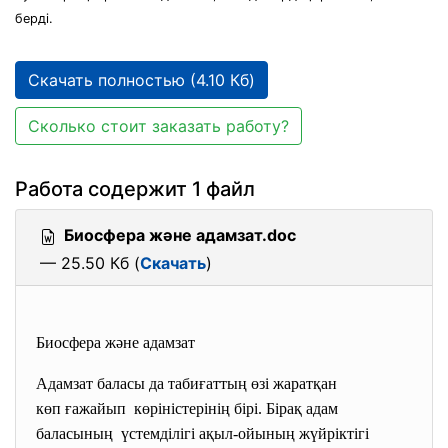
берді.
Скачать полностью (4.10 Кб)
Сколько стоит заказать работу?
Работа содержит 1 файл
Биосфера және адамзат.doc
— 25.50 Кб (
Скачать
)
Биосфера және адамзат
Адамзат баласы да табиғаттың өзі жаратқан
көп ғажайып көріністерінің бірі. Бірақ адам
баласының үстемділігі ақыл-ойының жүйріктігі