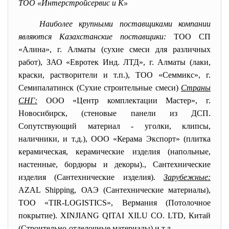
ТОО «Интерстройсервис и К»
Наиболее крупными поставщиками компании
являются Казахстанские поставщики:
ТОО СП
«Алина», г. Алматы (сухие смеси для различных
работ), ЗАО «Евротек Инд. ЛТД», г. Алматы (лаки,
краски, растворители и т.п.), ТОО «Семмикс», г.
Семипалатинск (Сухие строительные смеси)
Страны
СНГ:
ООО «Центр комплектации Мастер», г.
Новосибирск, (стеновые панели из ДСП.
Сопутствующий материал - уголки, клипсы,
наличники, и т.д.), ООО «Керама Экспорт» (плитка
керамическая, керамические изделия (напольные,
настенные, бордюры и декоры)., Сантехнические
изделия (Сантехнические изделия).
Зарубежные:
AZAL Shipping, ОАЭ (Сантехнические материалы),
ТОО «TIR-LOGISTICS», Вермания (Потолочное
покрытие). XINJIANG QITAI XILU СО. LTD, Китай
(Строительно-отделочные материалы) и т.д.