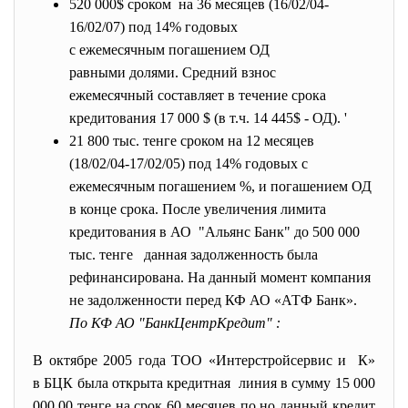
520 000$ сроком на 36 месяцев (16/02/04-
16/02/07) под 14% годовых
с ежемесячным погашением ОД
равными долями. Средний взнос
ежемесячный составляет в
течение срока
кредитования 17 000 $ (в т.ч. 14 445$ - ОД). '
21 800 тыс. тенге сроком на 12 месяцев
(18/02/04-17/02/05) под 14% годовых с
ежемесячным погашением %, и погашением ОД
в конце срока. После увеличения лимита
кредитования в АО "Альянс Банк" до 500 000
тыс. тенге данная задолженность была
рефинансирована. На данный момент компания
не задолженности перед КФ АО «АТФ Банк».
По КФ АО "БанкЦентрКредит" :
В октябре 2005 года ТОО «Интерстройсервис и К»
в БЦК была открыта кредитная линия в сумму 15 000
000,00 тенге на срок 60 месяцев по но данный кредит