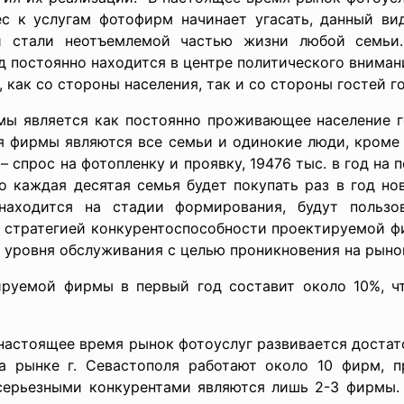
с к услугам фотофирм начинает угасать, данный вид
ии стали неотъемлемой частью жизни любой семьи.
д постоянно находится в центре политического внимания
 как со стороны населения, так и со стороны гостей г
ы является как постоянно проживающее население го
я фирмы являются все семьи и одинокие люди, кроме
 – спрос на фотопленку и проявку, 19476 тыс. в год на 
то каждая десятая семья будет покупать раз в год но
находится на стадии формирования, будут польз
й стратегией конкурентоспособности проектируемой ф
 уровня обслуживания с целью проникновения на рыно
руемой фирмы в первый год составит около 10%, чт
стоящее время рынок фотоуслуг развивается достат
а рынке г. Севастополя работают около 10 фирм, п
серьезными конкурентами являются лишь 2-3 фирмы. 