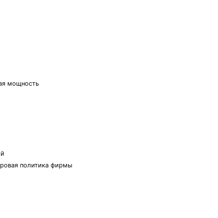
ная мощность
ой
адровая политика фирмы