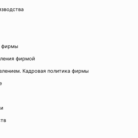
изводства
ан
а фирмы
вления фирмой
равлением. Кадровая политика фирмы
е
ти
ств