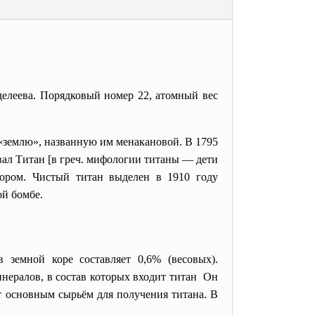
делеева. Порядковый номер 22, атомный вес
 «землю», названную им менакановой. В 1795
вал Титан [в греч. мифологии титаны — дети
гором. Чистый титан выделен в 1910 году
й бомбе.
 земной коре составляет 0,6% (весовых).
нералов, в состав которых входит титан Он
 основным сырьём для получения титана. В