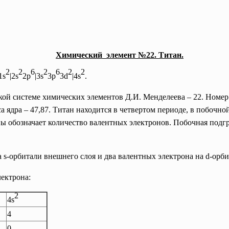
Химический элемент №22. Титан.
2
2
6
2
6
2
2
1s
|2s
2p
|3s
3p
3d
|4s
.
й системе химических элементов Д.И. Менделеева – 22. Номер э
сса ядра – 47,87. Титан находится в четвертом периоде, в побочн
ы обозначает количество валентных электронов. Побочная подгру
 s-орбитали внешнего слоя и два валентных электрона на d-орб
ектрона:
2
4s
4
0