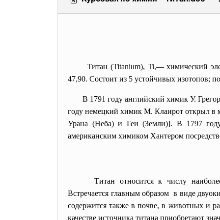
Титан (Titanium), Ti,— химический э
47,90. Состоит из 5 устойчивых изотопов; 
В 1791 году английский химик У. Грего
году немецкий химик М. Клаирот открыл в м
Урана (Неба) и Геи (Земли)]. В 1797 го
американским химиком Хантером посредство
Титан относится к числу наиболе
Встречается главным образом в виде двуок
содержится также в почве, в животных и р
качестве источника титана приобретают зна