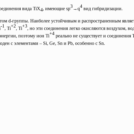
3
4
соединения вида TiX
, имеющие sp
→q
вид гибридизации.
4
нтом d-группы. Наиболее устойчивым и распространенным являет
-1
+2
+3
i
, Ti
, Ti
, но эти соединения легко окисляются воздухом, во
+4
энергии, поэтому ион Ti
реально не существует и соединения 
оден с элементами – Si, Ge, Sn и Pb, особенно с Sn.