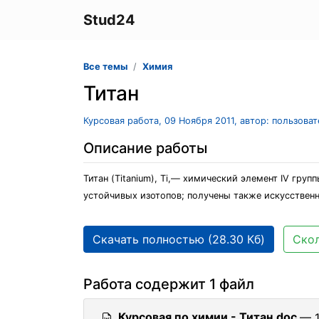
Stud24
Все темы
Химия
Титан
Курсовая работа, 09 Ноября 2011, автор: пользова
Описание работы
Титан (Titanium), Ti,— химический элемент IV гру
устойчивых изотопов; получены также искусствен
Скачать полностью (28.30 Кб)
Скол
Работа содержит 1 файл
Курсовая по химии - Титан.doc
— 1