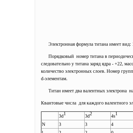
Электронная формула титана имеет вид: 
Порядковый номер титана в периодическо
следовательно у титана заряд ядра - +22, ма
количество электронных слоев. Номер групп
d-элементам.
Титан имеет два валентных электрона на
Квантовые числа для каждого валентного эл
1
2
1
3d
3d
4s
N
3
3
4
l
2
2
0