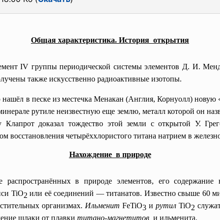
Общая характеристика. История открытия
лемент IV группы периодической системы элементов Д. И. Мен
получены также искусственно радиоактивные изотопы.
р нашёл в песке из местечка Менакан (Англия, Корнуолл) новую
инерале рутиле неизвестную еще землю, металл которой он наз
ду Клапрот доказал тождество этой земли с открытой У. Гре
м восстановления четырёххлористого титана натрием в железно
Нахождение в природе
е распространённых в природе элементов, его содержание в
иси TiO
или её соединений — титанатов. Известно свыше 60 ми
2
астительных организмах.
Ильменит
FeTiO
и
рутил
TiO
служат
3
2
чение шлаки от плавки
титано-магнетитов
и ильменита.