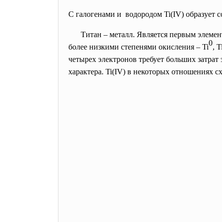
С галогенами и водородом Ti(IV) образует 
Титан – металл. Является первым элеме
0
более низкими степенями окисления – Ti
, T
четырех электронов требует больших затрат 
характера. Ti(IV) в некоторых отношениях сх