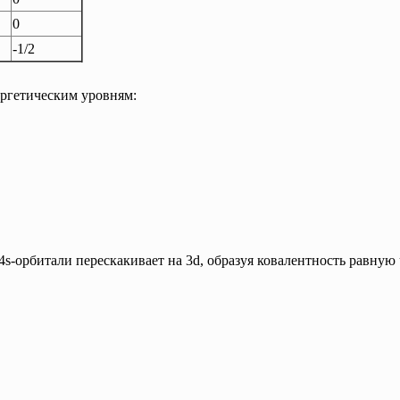
0
-1/2
ергетическим уровням:
s-орбитали перескакивает на 3d, образуя ковалентность равную