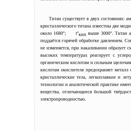
Титан существует в двух состояниях: 
кристаллического титана известны две моди
около 1680°; t°
выше 3000°. Титан ак
кип
поддаётся горячей обработке давлением. С
не изменяется, при накаливании образует с
высоких температурах реагирует с углер
органическим кислотам и сильным щелочам.
кислотам окислителя предохраняет металл 
кристаллические тела, легкоплавкие и ле
технологии и аналитической практике имее
вещества, отличающиеся большой твёрдость
электропроводностью.