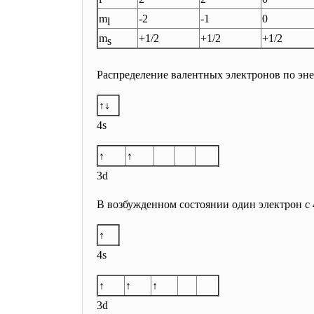
m
-2
-1
0
l
m
+1/2
+1/2
+1/2
s
Распределение валентных электронов по эн
↑↓
4s
↑
↑
3d
В возбужденном состоянии один электрон с 4
↑
4s
↑
↑
↑
3d