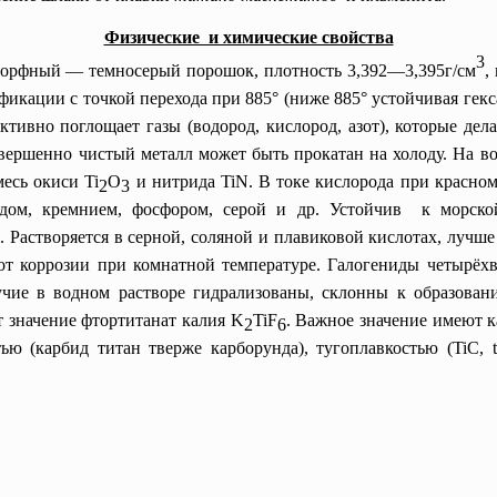
Физические и химические свойства
3
аморфный — темносерый порошок, плотность 3,392—3,395г/см
,
фикации с точкой перехода при 885° (ниже 885° устойчивая гекс
тивно поглощает газы (водород, кислород, азот), которые дел
овершенно чистый металл может быть прокатан на холоду. На в
месь окиси Ti
O
и нитрида TiN. В токе кислорода при красном
2
3
одом, кремнием, фосфором, серой и др. Устойчив к морской
 Растворяется в серной, соляной и плавиковой кислотах, лучш
от коррозии при комнатной температуре. Галогениды четырёхв
тучие в водном растворе гидрализованы, склонны к образова
т значение фтортитанат калия K
TiF
. Важное значение имеют 
2
6
ю (карбид титан тверже карборунда), тугоплавкостью (TiC, t