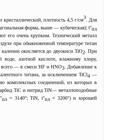
3
 и кристаллический, плотность 4,5 г/см
. Для
агональная форма, выше — кубическая); t°
пл
ают его очень хрупким. Технический металл
оздухе при обыкновенной температуре титан
 калении окисляется до двуокиси TiO
. При
2
 воде, азотной кислоте, влажному хлору,
е всего — в смеси HF и HNO
. Добавление к
3
алентного титана, за исключением TiCl
—
4
нию комплексных соединений, из которых в
карбид TiC и нитрид TiN— металлоподобные
°
= 3140°; TiN, t°
= 3200°) и хорошей
пл
пл