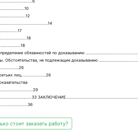
..................6
………………………..10
……………………...12
...............................14
……………..17
.............18
………………………18
ние обязанностей по доказыванию ……………………..................................
бстоятельства, не подлежащие доказыванию …………………….......................
…………………26
х лиц....................26
оказательства
..................29
ьства ……………..……………….33 ЗАКЛЮЧЕНИЕ…………………………………………………………
..............36
ько стоит заказать работу?