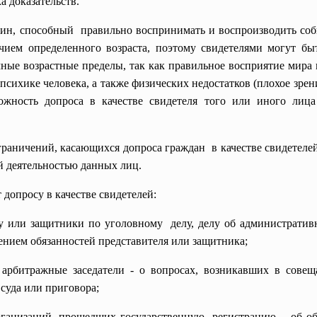
а доказательств.
ин, способный правильно воспринимать и воспроизводить соб
чием определенного возраста, поэтому свидетелями могут бы
умные возрастные пределы, так как правильное восприятие мира
психике человека, а также физических недостатков (плохое зрение
можность допроса в качестве свидетеля того или иного лица
ограничений, касающихся допроса граждан в качестве свидетеле
й деятельностью данных лиц.
 допросу в качестве свидетелей:
лу или защитники по
уголовному делу, делу об административ
нением обязанностей представителя или защитника;
арбитражные заседатели - о вопросах, возникавших в сове
суда или приговора;
рганизаций, прошедших
государственную регистрацию, - об о