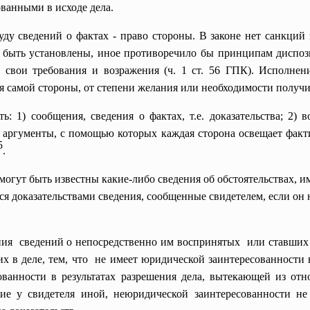
ованными в исходе дела.
ду сведений о фактах - право стороны. В законе нет санкций з
 быть установлены, иное противоречило бы принципам диспози
ь свои требования и возражения (ч. 1 ст. 56 ГПК). Исполне
я самой стороны, от степени желания или необходимости получи
ь: 1) сообщения, сведения о фактах, т.е. доказательства; 2)
аргументы, с помощью которых каждая сторона освещает факти
5
.
могут быть известны какие-либо сведения об обстоятельствах, 
ются доказательствами сведения, сообщенные свидетелем, если он
ения сведений о непосредственно им воспринятых или ставших
их в деле, тем, что не имеет юридической заинтересованности в
ованности в результатах разрешения дела, вытекающей из отн
чие у свидетеля иной, неюридической заинтересованности н