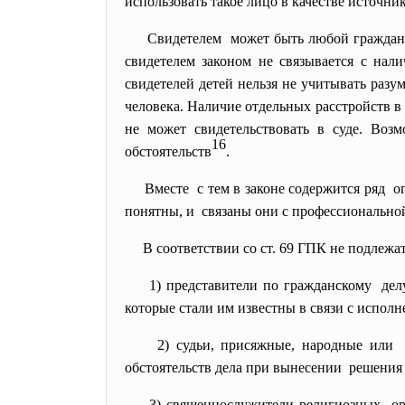
использовать такое лицо в качестве источник
Свидетелем может быть любой граждан
свидетелем законом не связывается с нали
свидетелей детей нельзя не учитывать раз
человека. Наличие отдельных расстройств в 
не может свидетельствовать в суде. Воз
16
обстоятельств
.
Вместе с тем в законе содержится ряд 
понятны, и связаны они с профессионально
В соответствии со ст. 69 ГПК не подлежат
1) представители по гражданскому де
которые стали им известны в связи с испол
2) судьи, присяжные, народные
или 
обстоятельств дела при
вынесении решения 
3) священнослужители религиозных о