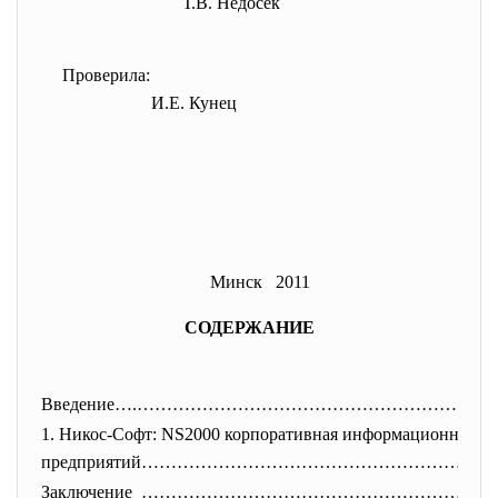
Т.В. Недосек
Проверила:
И.Е. Кунец
Минск 2011
СОДЕРЖАНИЕ
Введение….……………………………………………………
1. Никос-Софт: NS2000 корпоративная информационная си
предприятий…………………………………………………
…
Заключение …………………………………………………........