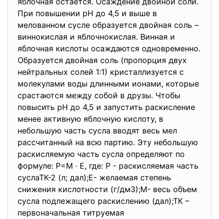
яблочная остается. Осаждение двойной соли.
При повышении рН до 4,5 и выше в
мелованном сусле образуется двойная соль –
виннокислая и яблочнокислая. Винная и
яблочная кислоты осаждаются одновременно.
Образуется двойная соль (пропорция двух
нейтральных солей 1:1) кристаллизуется с
молекулами воды длинными ионами, которые
срастаются между собой в друзы. Чтобы
повысить рН до 4,5 и запустить раскисление
менее активную яблочную кислоту, в
небольшую часть сусла вводят весь мел
рассчитанный на всю партию. Эту небольшую
раскисляемую часть сусла определяют по
формуле: Р=М ∙ Е, где: Р - раскисляемая часть
суслаТК-2 (л; дал);Е- желаемая степень
снижения кислотности (г/дм3);М- весь объем
сусла подлежащего раскислению (дал);ТК –
первоначальная титруемая