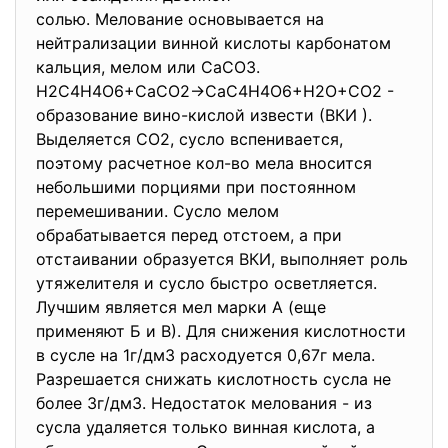
солью. Мелование основывается на
нейтрализации винной кислоты карбонатом
кальция, мелом или CaCO3.
H2C4H4O6+CaCO2→CaC4H4O6+H2O+
CO2 -
образование вино-кислой извести (ВКИ ).
Выделяется CO2, сусло вспенивается,
поэтому расчетное кол-во мела вносится
небольшими порциями при постоянном
перемешивании. Сусло мелом
обрабатывается перед отстоем, а при
отстаивании образуется ВКИ, выполняет роль
утяжелителя и сусло быстро осветляется.
Лучшим является мел марки А (еще
применяют Б и В). Для снижения кислотности
в сусле на 1г/дм3 расходуется 0,67г мела.
Разрешается снижать кислотность сусла не
более 3г/дм3. Недостаток мелования - из
сусла удаляется только винная кислота, а