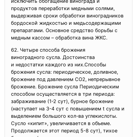
исключить обогащение винограда и
продуктов переработки медными солями,
выдерживая сроки обработки виноградников
бордоской жидкостью и медьсодержащими
препаратами. Основное средство борьбы с
медным кассом – обработка вина ЖКС.
62. Четыре способа брожения
виноградного сусла.
Достоинства
и недостатки каждого из них.Сп
особы
брожения сусла: периодическое, доливное,
брожение под давлением СО2, непрерывное
брожение. Брожение сусла Периодическим
способом осуществляется в три периода:
забраживание (1-2 сут), бурное брожение
(наступает на 3-4 сут с повышением t сусла и
выделением большого кол-ва углекислоты.
Сусло «кипит», увеличивается в объеме.
Продолжается этот период 5-8 сут), тихое