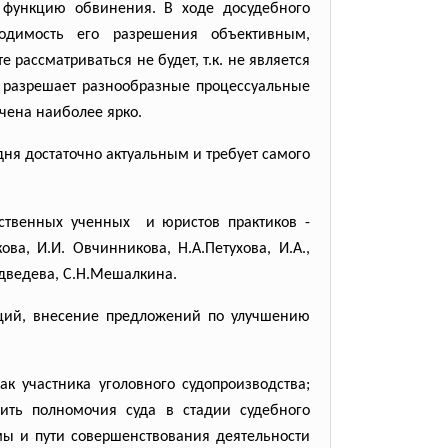
т функцию обвинения. В ходе досудебного
одимость его разрешения объективным,
рассматриваться не будет, т.к. не является
д разрешает разнообразные процессуальные
рчена наиболее ярко.
дня достаточно актуальным и требует самого
ественных ученных и юристов практиков -
кова, И.И. Овчинникова, Н.А.Петухова, И.А.,
Медведева, С.Н.Мешалкина.
нций, внесение предложений по улучшению
 участника уголовного судопроизводства;
вить полномочия суда в стадии судебного
мы и пути совершенствования деятельности