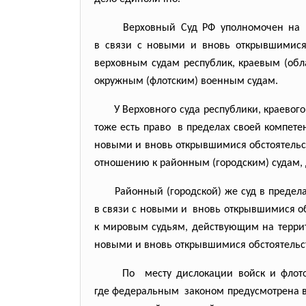
Верховный Суд РФ уполномочен на р
в связи с новыми и вновь открывшимися
верховным судам республик, краевым (обл
окружным (флотским) военным судам.
У Верховного суда республики, краевого
тоже есть право в пределах своей компете
новыми и вновь открывшимися обстоятельс
отношению к районным (городским) судам, 
Районный (городской) же суд в преде
в связи с новыми и вновь открывшимися о
к мировым судьям, действующим на террит
новыми и вновь открывшимися обстоятельст
По месту дислокации войск и флото
где федеральным законом предусмотрена во