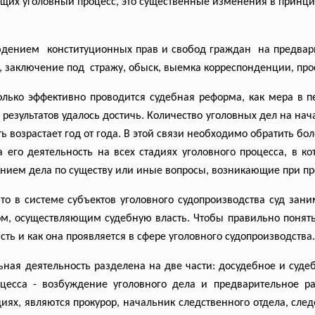
ущих уголовный процесс, это существенные изменения в принци
людением конституционных прав и свобод граждан на предва
 заключение под стражу, обыск, выемка корреспонденции, пр
олько эффективно проводится судебная реформа, как мера в 
результатов удалось достичь. Количество уголовных дел на нач
сть возрастает год от года. В этой связи необходимо обратить б
 его деятельность на всех стадиях уголовного процесса, в 
нием дела по существу или иные вопросы, возникающие при про
то в системе субъектов уголовного судопроизводства суд зан
ом, осуществляющим судебную власть. Чтобы правильно понять 
сть и как она проявляется в сфере уголовного судопроизводства.
ьная деятельность разделена на две части: досудебное и суде
оцесса - возбуждение уголовного дела и предварительное ра
ях, являются прокурор, начальник следственного отдела, след