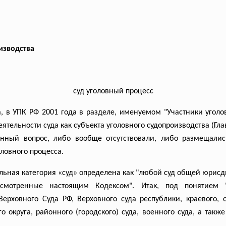
изводства
суд уголовный процесс
 в УПК РФ 2001 года в разделе, именуемом "Участники уголов
тельности суда как субъекта уголовного судопроизводства (Гла
ный вопрос, либо вообще отсутствовали, либо размещались
оловного процесса.
суальная категория «суд» определена как "любой суд общей юри
смотренные настоящим Кодексом". Итак, под понятием "
ерховного Суда РФ, Верховного суда республики, краевого, о
о округа, районного (городского) суда, военного суда, а такж