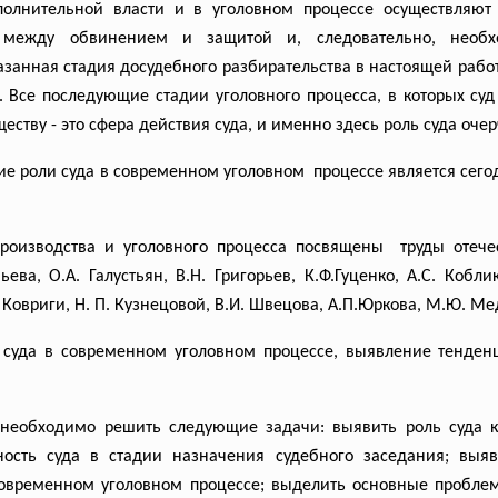
полнительной власти и в уголовном процессе осуществляю
р между обвинением и защитой и, следовательно, необх
анная стадия досудебного разбирательства в настоящей работе 
 Все последующие стадии уголовного процесса, в которых су
ству - это сфера действия суда, и именно здесь роль суда оче
ие роли суда в современном уголовном процессе является сего
производства и уголовного процесса посвящены труды отеч
ьева, О.А. Галустьян, В.Н. Григорьев, К.Ф.Гуценко, А.С. Кобли
Ф. Ковриги, Н. П. Кузнецовой, В.И. Швецова, А.П.Юркова, М.Ю. 
 суда в современном уголовном процессе, выявление тенде
необходимо решить следующие задачи: выявить роль суда как
ность суда в стадии назначения судебного заседания; выя
 современном уголовном процессе; выделить основные пробле