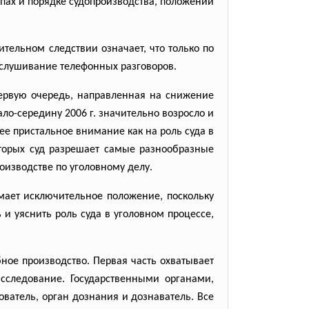
пах и порядке судопроизводства, положении
рительном следствии
означает, что только по
ослушивание телефонных разговоров.
первую очередь, направленная на снижение
ало-середину 2006 г. значительно возросло и
олее пристальное внимание как на роль суда в
которых суд разрешает самые разнообразные
изводстве по уголовному делу.
имает исключительное положение, поскольку
и уяснить роль суда в уголовном процессе,
бное производство. Первая часть охватывает
сследование. Государственными органами,
ователь, орган дознания и дознаватель. Все