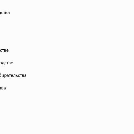
дства
стве
одстве
бирательства
тва