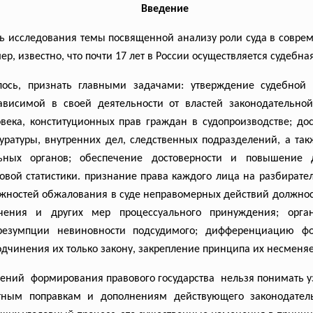
Введение
ь исследования темы посвященной анализу роли суда в совр
ер, известно, что почти 17 лет в России осуществляется судебна
ось, признать главными задачами: утверждение судебной 
ависимой в своей деятельности от властей законодательно
ека, конституционных прав граждан в судопроизводстве; до
уратуры, внутренних дел, следственных подразделений, а та
льных органов; обеспечение достоверности и повышение 
овой статистики. признание права каждого лица на разбирател
жностей обжалования в суде неправомерных действий должност
чения и других мер процессуального принуждения; орган
 презумпции невиновности подсудимого; дифференциацию фо
одчинения их только закону, закрепление принципа их несменя
ений формирования правового государства нельзя понимать уз
тным поправкам и дополнениям действующего законодатель