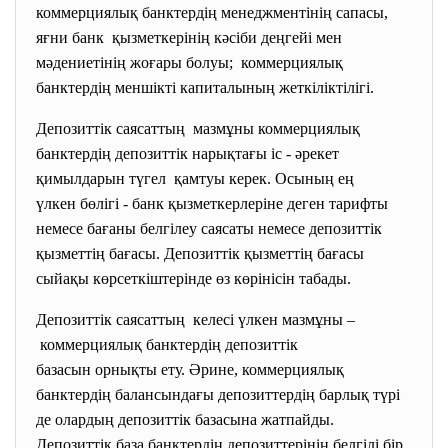
коммерциялық банктердің менеджментінің сапасы,
яғни банк қызметкерінің кәсіби деңгейі мен
мәдениетінің жоғары болуы; коммерциялық
банктердің меншікті капиталының жеткіліктілігі.
Депозиттік саясаттың мазмұны коммерциялық
банктердің депозиттік нарықтағы іс - әрекет
қимылдарын түгел қамтуы керек. Осының ең
үлкен бөлігі - банк қызметкерлеріне деген тарифты
немесе бағаны белгілеу саясаты немесе депозиттік
қызметтің бағасы. Депозиттік қызметтің бағасы
сыйақы көрсеткіштерінде өз көрінісін табады.
Депозиттік саясаттың келесі үлкен мазмұны –
коммерциялық банктердің депозиттік
базасын орнықты ету. Әрине, коммерциялық
банктердің балансындағы депозиттердің барлық түрі
де олардың депозиттік базасына жатпайды.
Депозиттік база банктердің депозиттерінің белгілі бір