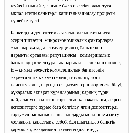
жүйесін нығайтуға және бәсекелестікті дамытуға
ықпал ететін банктерді капитализациялау процесін
күшейте түсті.
Банктердің депозиттік саясатын қалыптастыруға
әсерін тигізетін микроэкономикалық факторларға
мыналар жатады: коммерциялық банктердің
нарықты ортадағы репутациясы; коммерциялық
банктердің клиентуралық нарықтағы экспансиондық
іс – қимыл әрекеті; коммерциялық банктердің
маркетингтік қызметтерінің тиімділігі, яғни
клиентуралық нарықта өз қызметтерін жария ете білуі,
бұқаралық ақпарат құралдарының барлық түрін
пайдалануы; сырттан тартылған қаражаттарға, әсіресе
депозиттерге дұрыс баға белгілеу, яғни депозиттерді
тартумен байланысты шығындарды мейлінше азайту
жолдарын қарастыру, себебі бұл шығындар банктің
қаржылық жағдайына тікелей ықпал етеді;