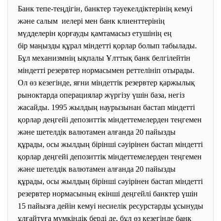
Банк тепе-теңдігін, банктер тәуекелдіктерінің
кемуі
және салым иелері мен банк клиенттерінің
мүдделерін қорғауды қамтамасыз етушінің ең
бір маңызды құрал міндетті қорлар болып табылады.
Бұл механизмнің ықпалы Ұлттық банк белгілейтін
міндетті резервтер нормасымен реттелініп отырады.
Ол өз кезегінде, яғни міндеттік резервтер қаржылық
рыноктарда операциялар жүргізу үшін база, негіз
жасайды. 1995 жылдың наурызынан бастап міндетті
қорлар деңгейі депозиттік міндеттемелерден теңгемен
және шетелдік валютамен алғанда 20 пайызды
құрады, осы жылдың бірінші сәуірінен бастап міндетті
қорлар деңгейі депозиттік міндеттемелерден теңгемен
және шетелдік валютамен алғанда 20 пайызды
құрады, осы жылдың бірінші сәуірінен бастап міндетті
резервтер нормасының екінші деңгейлі банктер үшін
15 пайызға дейін кемуі несиелік ресурстарды ұсынуды
ұлғайтуға мүмкіндік берді де, бұл өз кезегінде банк