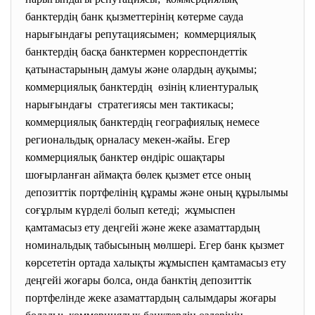
банктердің банк қызметтерінің көтерме сауда
нарығындағы репутациясымен; коммерциялық
банктердің басқа банктермен корреспондеттік
қатынастарының дамуы және олардың ауқымы;
коммерциялық банктердің өзінің клиентуралық
нарығындағы стратегиясы мен тактикасы;
коммерциялық банктердің географиялық немесе
региональдық орналасу мекен-жайы. Егер
коммерциялық банктер өндіріс ошақтары
шоғырланған аймақта бөлек қызмет етсе оның
депозиттік портфелінің құрамы және оның құрылымы
соғұрлым күрделі болып кетеді; жұмыспен
қамтамасыз ету деңгейі және жеке азаматтардың
номинальдық табысының мөлшері. Егер банк қызмет
көрсететін ортада халықты жұмыспен қамтамасыз ету
деңгейі жоғары болса, онда банктің депозиттік
портфелінде жеке азаматтардың салымдары жоғары