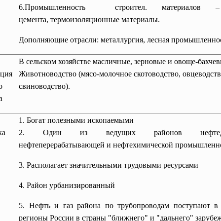
6.Промышленность строител. материалов –
цемента, термоизоляционные
материалы.
Дополняющие отрасли: металлургия, лесная промышленнос
В сельском хозяйстве масличные, зерновые и овоще-бахчев
ация
Животноводство (мясо-молочное скотоводство, овцеводств
о
свиноводство).
а
1.
Богат полезными ископаемыми
ка
2.
Один из ведущих районов нефтедо
нефтеперерабатывающей и нефтехимической промышленн
3.
Располагает значительными трудовыми ресурсами
4.
Район урбанизированный
5.
Нефть и газ района по трубопроводам поступают в
регионы России в страны "ближнего" и "дальнего" зарубе