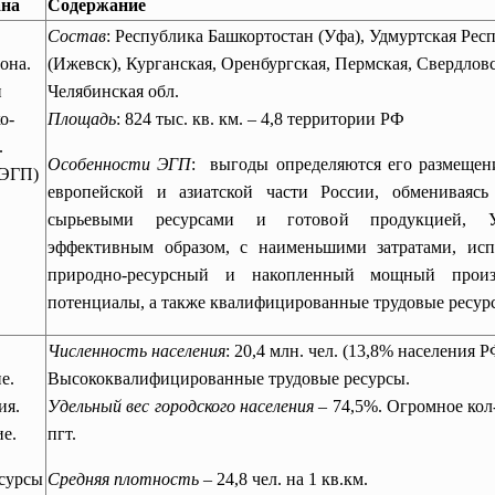
на
Содержание
Состав
: Республика Башкортостан (Уфа), Удмуртская Рес
она.
(Ижевск), Курганская, Оренбургская, Пермская, Свердлов
и
Челябинская обл.
о-
Площадь
: 824 тыс. кв. км. – 4,8 территории РФ
.
Особенности ЭГП
: выгоды определяются его размещен
(ЭГП)
европейской и азиатской части России, обмениваяс
сырьевыми ресурсами и готовой продукцией, 
эффективным образом, с наименьшими затратами, исп
природно-ресурсный и накопленный мощный произ
потенциалы, а также квалифицированные трудовые ресур
Численность населения
: 20,4 млн. чел. (13,8% населения Р
е.
Высококвалифицированные трудовые ресурсы.
ия.
Удельный вес городского населения
– 74,5%. Огромное кол
е.
пгт.
сурсы
Средняя плотность
– 24,8 чел. на 1 кв.км.