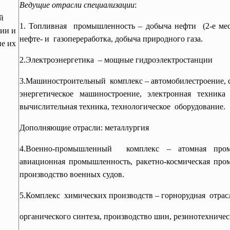
и
Ведущие отрасли специализации
:
й
1. Топливная промышленность – добыча нефти (2-е мест
ии и
нефте- и газопереработка, добыча природного газа.
е их
2.Электроэнергетика – мощные гидроэлектростанции
3.Машиностроительный комплекс – автомобилестроение, с
энергетическое машиностроение, электронная техника
вычислительная техника,
технологическое оборудование.
Дополняющие отрасли: металлургия
4.Военно-промышленный комплекс – атомная
про
авиационная промышленность, ракетно-космическая про
производство военных судов.
5.Комплекс химических производств –
горнорудная отрас
органического синтеза, производство шин, резинотехничес