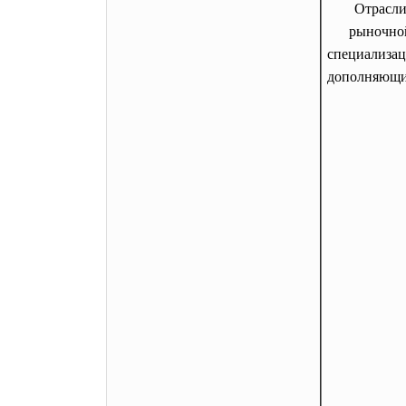
Отрасл
рыночно
специализац
дополняющи