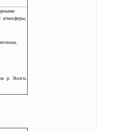
горными
ие атмосферы,
 регионы.
ов р. Волги,