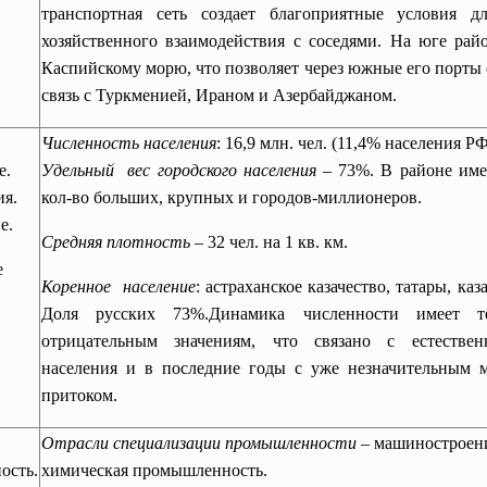
транспортная сеть создает благоприятные условия д
хозяйственного взаимодействия с соседями. На юге рай
Каспийскому морю, что позволяет через южные его порты
связь с Туркменией, Ираном и Азербайджаном.
Численность населения
: 16,9 млн. чел. (11,4% населения РФ
е.
Удельный вес городского населения
– 73%. В районе име
я.
кол-во больших, крупных и городов-миллионеров.
е.
Средняя плотность
– 32 чел. на 1 кв. км.
е
Коренное население
: астраханское казачество, татары, ка
Доля русских 73%.Динамика численности имеет 
отрицательным значениям, что связано с естестве
населения и в последние годы с уже незначительным 
притоком.
Отрасли специализации промышленности
– машиностроен
ость.
химическая промышленность.