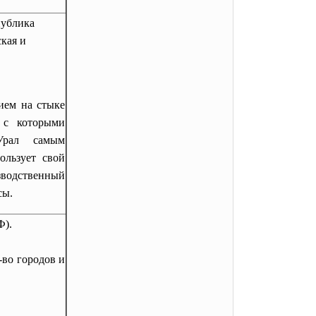
публика
ская и
ием на стыке
ь с которыми
Урал самым
ользует свой
водственный
сы.
Ф).
-во городов и