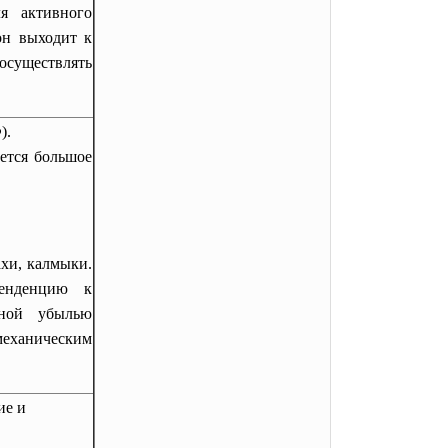
ля активного
он выходит к
 осуществлять
).
ется большое
захи, калмыки.
тенденцию к
нной убылью
механическим
ие и