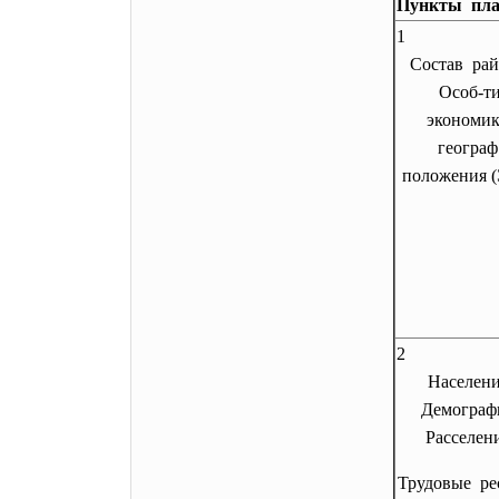
Пункты пла
1
Состав рай
Особ-т
экономик
географ
положения 
2
Населени
Демограф
Расселени
Трудовые ре