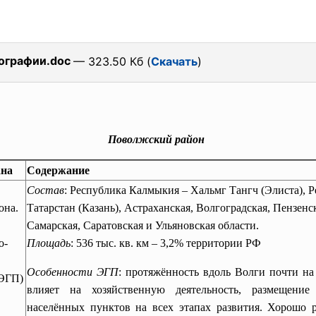
ографии.doc
— 323.50 Кб (
Скачать
)
Поволжский район
на
Содержание
Состав
: Республика Калмыкия – Хальмг Тангч (Элиста), 
она.
Татарстан (Казань), Астраханская, Волгоградская, Пензенс
Самарская, Саратовская и Ульяновская области.
о-
Площадь
: 536 тыс. кв. км – 3,2% территории РФ
.
Особенности ЭГП
: протяжённость вдоль Волги почти на
ЭГП)
влияет на хозяйственную деятельность, размещени
населённых пунктов на всех этапах развития.
Хорошо р