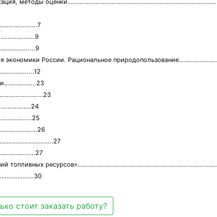
ссификация, методы оценки…………………………………………………………………………….
………………….7
……………...9
……………...9
ания экономики России. Рациональное природопользование……………
…………......12
сти……………...23
…………...…...23
……………….24
………....25
………………………26
………………………………..27
……………...27
рождений топливных ресурсов»…………………………………………………………………
……………...30
ько стоит заказать работу?