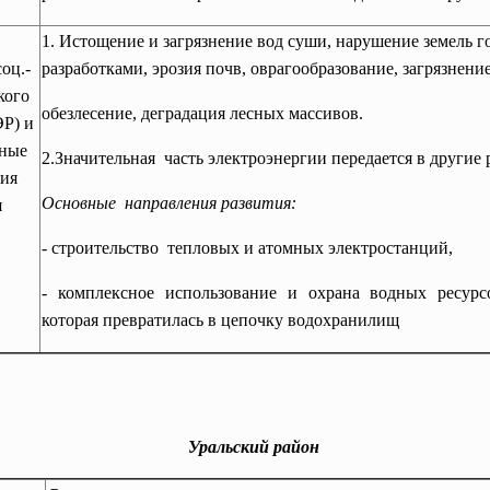
1.
Истощение и загрязнение вод суши, нарушение земель 
оц.-
разработками, эрозия почв, оврагообразование, загрязнен
кого
обезлесение, деградация лесных массивов.
ЭР) и
вные
2.Значительная часть электроэнергии передается в другие
ия
Основные направления развития:
я
- строительство тепловых и атомных
электростанций,
- комплексное использование и охрана водных ресурс
которая превратилась в цепочку водохранилищ
Уральский район