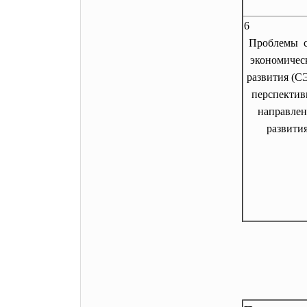
6
Проблемы с
экономичес
развития (С
перспекти
направлен
развити