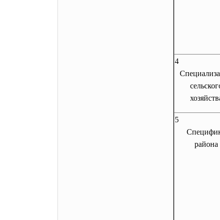
4
Специализ
сельског
хозяйств
5
Специфи
района