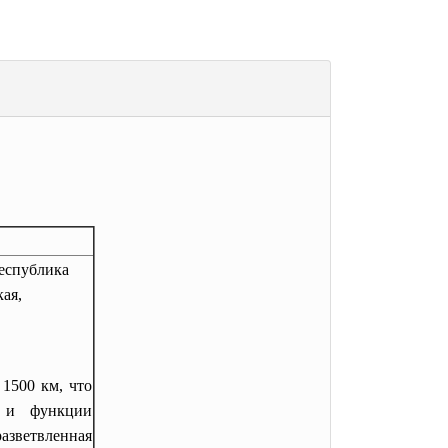
Республика
кая,
 1500 км, что
е и функции
азветвленная