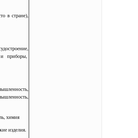
о в стране),
удостроение,
 и приборы,
мышленность,
мышленность,
ль, химия
кие изделия.