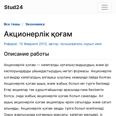
Stud24
Все темы
Экономика
Акционерлік қоғам
Реферат, 13 Февраля 2013, автор: пользователь скрыл имя
Описание работы
Акционерлік қоғам — капиталды орталықтандырудың және ірі
кәсіпорындарды ұйымдастырудың негізгі формасы. Акционерлік
қоғамдар капиталдың алғашқы қорлану кезеңінде пайда болған.
Акционерлік қоғам ашық және жабық болып екі түрге бөлінеді.
Егер акциялар тек құрылтайшылар арасында ғана бөлінетін
болса, онда жабық акционерлік қоғам болып саналады. Ал
ашық акционерлік қоғам акциялары еркін сатылады және сатып
алынады. Акционерлік қоғам заңды тұлға болып есептеледі.
Оның жарғысында қоғамның мақсаты, капитал мөлшері, іс