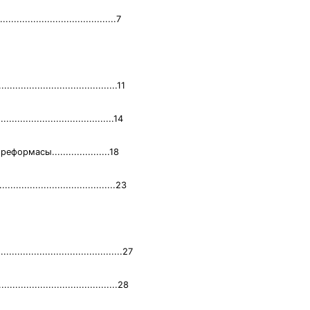
..................................7
...................................11
................................14
масы.....................18
.....................................23
..........................................27
....................................28