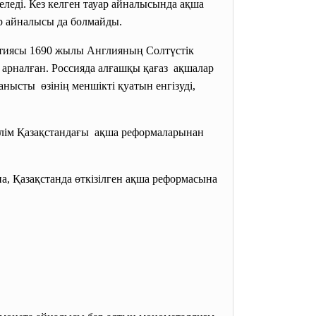
еледі. Кез келген тауар айналысында ақша
ар айналысы да болмайды.
ртиясы 1690 жылы Англияның Солтүстік
арналған. Россияда алғашқы қағаз ақшалар
нысты өзінің меншікті қуатын енгізуді,
бөлім Қазақстандағы ақша реформаларынан
 Қазақстанда өткізілген ақша реформасына