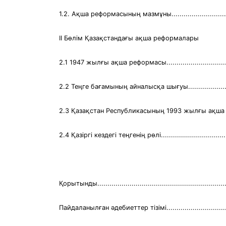
1.2. Ақша реформасының мазмұны...................................
ІІ Бөлім Қазақстандағы ақша реформалары
2.1 1947 жылғы ақша реформасы.....................................
2.2 Теңге бағамының айналысқа шығуы............................
2.3 Қазақстан Республикасының 1993 жылғы ақша рефор
2.4 Қазіргі кездегі теңгенің рөлі.....................................
Қорытынды..................................................................
Пайдаланылған әдебиеттер тізімі....................................