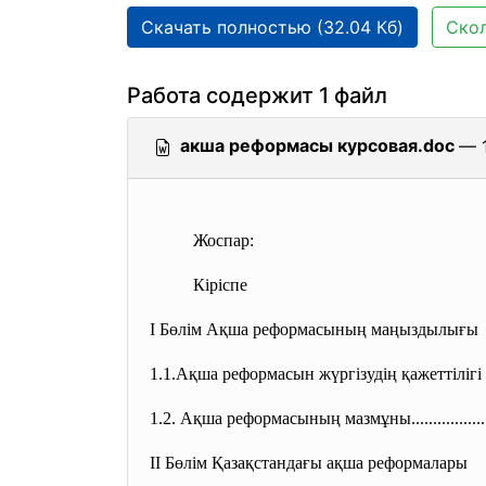
Скачать полностью (32.04 Кб)
Скол
Работа содержит 1 файл
акша реформасы курсовая.doc
— 1
Ж
оспар:
Кіріспе
І Бөлім Ақша реформасының маңыздылығы
1.1.Ақша реформасын жүргізудің қажеттілігі мен м
1.2. Ақша реформасының мазмұны...................
ІІ Бөлім Қазақстандағы ақша реформалары