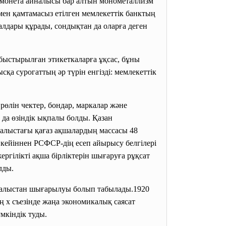
 монета айналысы бар алтын монометаллизм
нмен қамтамасыз етілген мемлекеттік банктың
лдары құрады, сондықтан да оларға деген
быстырылған этикеткаларға ұқсас, бұны
қа сурогаттың әр түрін енгізді: мемлекеттік
өлін чектер, бондар, маркалар және
 да өзіндік ықпалы болды. Қазан
алыстағы қағаз ақшалардың массасы 48
, кейіннен РСФСР-дің есеп айырысу белгілері
ргілікті ақша бірліктерін шығаруға рұқсат
лды.
алыстан шығарылуы болып табылады.1920
 х съезінде жаңа экономикалық саясат
мкіндік туды.