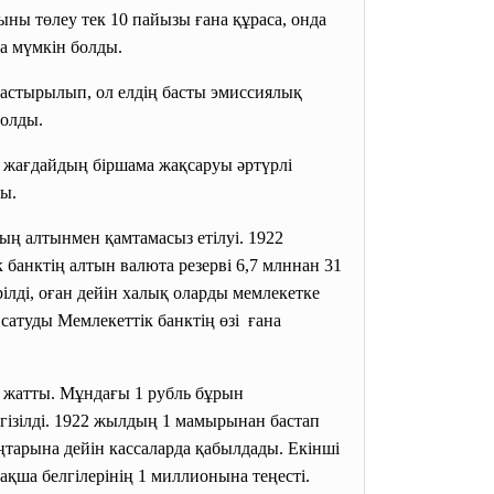
ны төлеу тек 10 пайызы ғана құраса, онда
а мүмкін болды.
астырылып, ол елдің басты эмиссиялық
болды.
жағдайдың біршама жақсаруы әртүрлі
ды.
 алтынмен қамтамасыз етілуі. 1922
банктің алтын валюта резерві 6,7 млннан 31
рілді, оған дейін халық оларды мемлекетке
сатуды Мемлекеттік банктің өзі ғана
у жатты. Мұндағы 1 рубль бұрын
гізілді. 1922 жылдың 1 мамырынан бастап
ңтарына дейін кассаларда қабылдады. Екінші
ақша белгілерінің 1 миллионына теңесті.