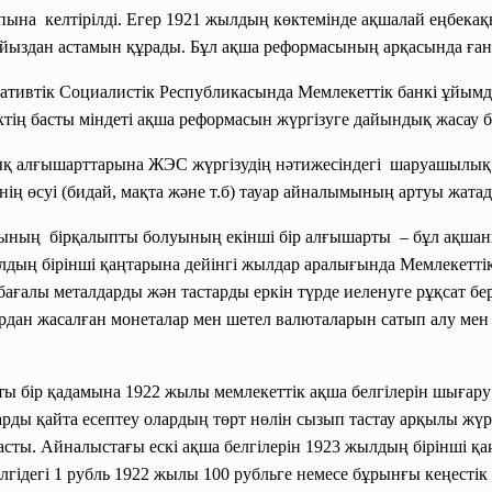
пына келтірілді. Егер 1921 жылдың көктемінде ақшалай еңбекақы
айыздан астамын құрады. Бұл ақша реформасының арқасында ған
ативтік Социалистік
Республикасында Мемлекеттік банкі ұйымд
тің басты міндеті ақша реформасын жүргізуге дайындық жасау 
қ алғышарттарына ЖЭС жүргізудің нәтижесіндегі шаруашылық 
нің өсуі (бидай, мақта және т.б) тауар айналымының артуы жата
ың бірқалыпты болуының екінші бір алғышарты – бұл ақшаның
дың бірінші қаңтарына дейінгі жылдар аралығында Мемлекеттік 
 бағалы металдарды жән тастарды еркін түрде иеленуге рұқсат бе
ардан жасалған монеталар мен шетел валюталарын сатып алу мен 
ы бір қадамына 1922 жылы мемлекеттік ақша белгілерін шығар
рды қайта есептеу олардың төрт нөлін сызып тастау арқылы жүр
асты. Айналыстағы ескі ақша белгілерін 1923 жылдың бірінші қа
ідегі 1 рубль 1922 жылы 100 рубльге немесе бұрынғы кеңестік 