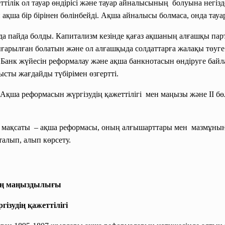
ттілік ол тауар өндірісі және тауар айналысының болуына негізд
ақша бір бірінен бөлінбейді. Ақша айналысы болмаса, онда тау
 пайда болды. Капитализм кезінде қағаз ақшаның алғашқы па
арылған болатын және ол алғашқыда солдаттарға жалақы төуге 
Банк жүйесін реформалау және ақша банкнотасын өндіруге байла
сты жағдайды түбірімен өзгертті.
е Ақша реформасын жүргізудің қажеттілігі мен маңызы және ІІ 
мақсаты – ақша реформасы, оның алғышарттары мен мазмұнына,
қталып, алып көрсету.
ың маңыздылығы
ізудің қажеттілігі