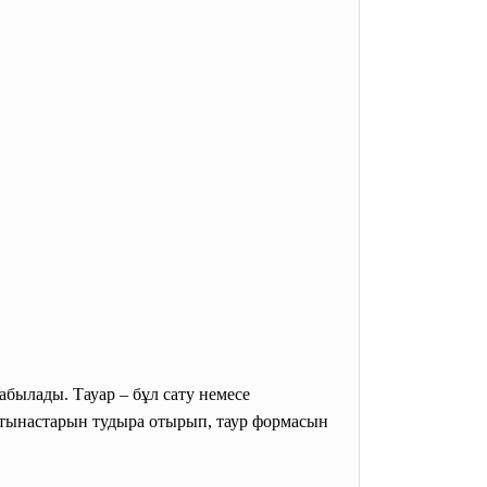
абылады. Тауар – бұл сату немесе
ққатынастарын тудыра отырып, таур формасын