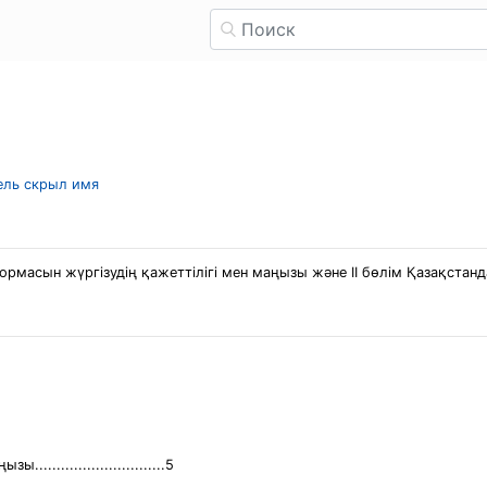
тель скрыл имя
формасын жүргізудің қажеттілігі мен маңызы және ІІ бөлім Қазақста
...........................5