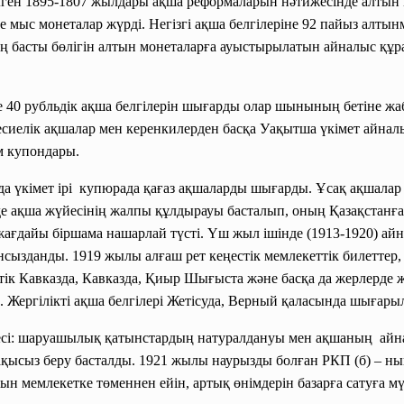
лген 1895-1807 жылдары ақша реформаларын нәтижесінде алтын
не мыс монеталар жүрді. Негізгі ақша белгілеріне 92 пайыз алты
ң басты бөлігін алтын монеталарға ауыстырылатын айналыс құра
 40 рубльдік ақша белгілерін шығарды олар шынының бетіне жа
сиелік ақшалар мен керенкилерден басқа Уақытша үкімет айналыс
м купондары.
 үкімет ірі купюрада қағаз ақшаларды шығарды. Ұсақ ақшалар р
де ақша жүйесінің жалпы құлдырауы басталып, оның Қазақстанға
ғдайы біршама нашарлай түсті. Үш жыл ішінде (1913-1920) айн
құнсызданды. 1919 жылы алғаш рет кеңестік мемлекеттік билеттер
к Кавказда, Кавказда, Қиыр Шығыста және басқа да жерлерде же
ы. Жергілікті ақша белгілері Жетісуда, Верный қаласында шығары
сі: шаруашылық қатынстардың натуралдануы мен ақшаның айн
қысыз беру басталды. 1921 жылы наурызды болған РКП (б) – ның
 мемлекетке төменнен ейін, артық өнімдерін базарға сатуға мү