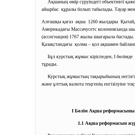
Ақшаның өмір сүруіндегі объективті қаже
айырбас құралы болып табылады. Тауар мен 
Алғашқы қағаз ақша 1260 жылдары Қытайда
Америкадағы Массачусетс колониясында шығ
(ассигнация) 1767 жылы шығарыла бастады. 
Қазақстандағы қолма – қол ақшамен байланы
Бұл курстық жұмыс кіріспеден, І бөлімд
тұрады.
Курстық жұмыстың тақырыбының негізгі 
және ұлттық валюта теңгенің енгізілуіне то
І Бөлім Ақша реформасын
1.1
Ақша реформасын жүрг