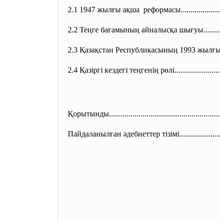
2.1 1947 жылғы ақша реформасы....................
2.2 Теңге бағамының айналысқа шығуы..............
2.3 Қазақстан Республикасының 1993 жылғы ақша
2.4 Қазіргі кездегі теңгенің рөлі.......................
Қорытынды.....................
..............................
.....
Пайдаланылған әдебиеттер тізімі.....................