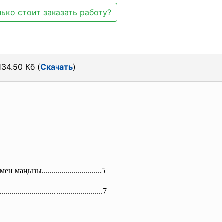
ько стоит заказать работу?
34.50 Кб (
Скачать
)
аңызы........................
......5
....
..............................
................7