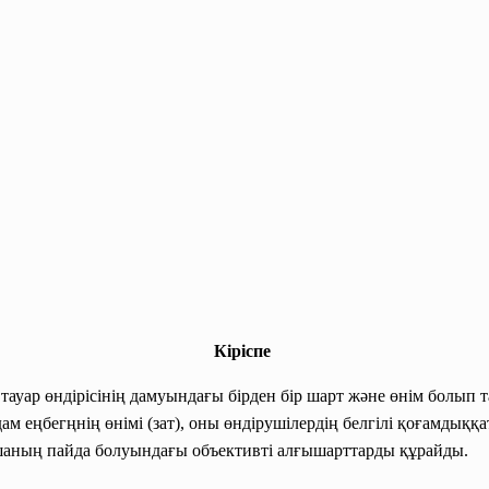
Кіріспе
тауар өндірісінің дамуындағы бірден бір шарт және өнім болып т
ам еңбегңнің өнімі (зат), оны өндірушілердің белгілі қоғамды
шаның пайда болуындағы объективті алғышарттарды құрайды.