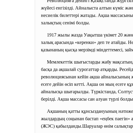
Революцияға дейінгі Қазақстанда
жүргізі
жүйесі енгізілді. Айналыста алтын күміс жә
несиелік билеттері жатады. Ақша массасыны
халықтың сенімі болды.
1917 жылы жазда Уақытша үкімет 20 және
халық арасында «керенки» деп те атайды. Не
қазынаның қысқа мерзімді міндеттемесі, зай
Мемлекеттік шығыстарды жабу мақсатында
басқа да ақшалай сурогаттар атқарды. Ресей
революциясынан кейін ақша айналысының жа
есеге дейін өсіп кетті. Ақша он мың есеге 
айналысқа шығарылды. Түркістанда, Солтүсті
берілді. Ақша массасы сан алуан түрлі болд
Ақшаның қатты құнсыздануының нәтиже
жылдардың соңынан бастап «еңбек паегін» а
(ЖЭС) қабылданды.Шаруалар өнім салықтарын