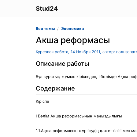
Stud24
Все темы
Экономика
Акша реформасы
Курсовая работа, 14 Ноября 2011, автор: пользова
Описание работы
Бұл курстық жұмыс кіріспеден, І бөлімде Ақша ре
Содержание
Кіріспе
І Бөлім Ақша реформасының маңыздылығы
1.1.Ақша реформасын жүргізудің қажеттілігі мен маңызы...