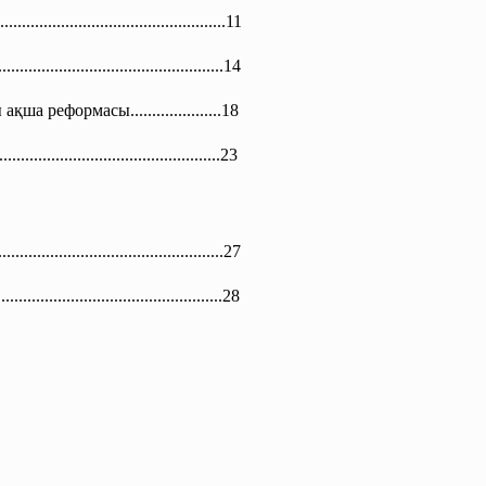
.
..............................
.....................11
...........
..............................
.....14
 реформасы.....................
18
...
..............................
..................23
.........................
...........................27
...
..............................
..................28