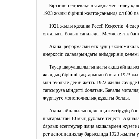
Біртіндеп еңбекақыны ақшамен төлеу қал
1923 жылы бірінші желтоқсанында ол 800 п
1921 жылы қазанда Ресей Кеңестік Федер
орталығы болып саналады. Мемлекеттік банк
Ақша реформасын өткізудің экономикалы
өнеркәсіп салаларындағы өнімдерінің көлемі
Тауар шаруашылығындағы ақша айналысын
жылдың бірінші қаңтарынан бастап 1923 жыл
млн рубльге дейін жетті. 1922 жылы сәуірде
тапсыруға міндетті болатын. Бағалы металд
жүргізуге монополиялық құқығы болды.
Ақша айналысын қалыпқа келтірудің баст
шығарылған 10 мың рубльге теңесті. Ақшала
барлық есептеулер жаңа ақшалармен жүзеге 
рет деноинациялау барысында 1923 жылғы үлг