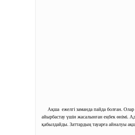
Ақша ежелгі заманда пайда болған. Олар 
айырбастау үшін жасалынған еңбек өнімі. Ад
қабылдайды. Заттардың тауарға айналуы ақ