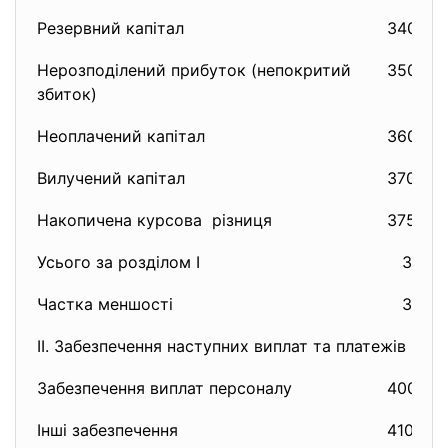
Резервний капітал
340
Нерозподілений прибуток (непокритий
350
збиток)
Неоплачений капітал
360
Вилучений капітал
370
Накопичена курсова різниця
375
Усього за розділом I
380
Частка меншості
385
II. Забезпечення наступних виплат та платежів
Забезпечення виплат персоналу
400
Інші забезпечення
410