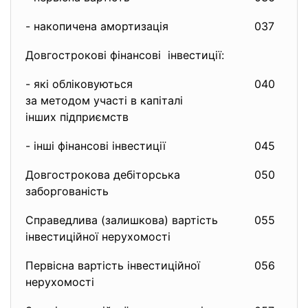
- накопичена амортизація
037
( 
Довгострокові фінансові інвестиції:
- які обліковуються
040
0
за методом участі в капіталі
інших підприємств
- інші фінансові інвестиції
045
4
Довгострокова дебіторська
050
3
заборгованість
Справедлива (залишкова) вартість
055
9
інвестиційної нерухомості
Первісна вартість інвестиційної
056
1
нерухомості