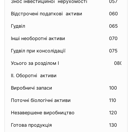
Знос інвестиційної нерухомості
057
(
Відстрочені податкові активи
060
3
Гудвіл
065
0
Інші необоротні активи
070
0
Гудвіл при консолідації
075
0
Усього за розділом I
080
II. Оборотні активи
Виробничі запаси
100
3
Поточні біологічні активи
110
0
Незавершене виробництво
120
6
Готова продукція
130
4