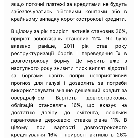
якщо поточні платежі за кредитами не будуть
забезпечуватись обіговими коштами або в
крайньому випадку короткострокові кредити.
В цілому за рік приріст активів становив 26%,
приріст зобов’язань становив 12%. Як було
вказано раніше, 2011 рік став року
реструктуризації боргів і переведення їх в
довгострокову форму. Це мусить вже з
наступного року знизити тиск виплат відсоткі
за боргами навіть попри несприятливий
прогноз для галузі і дозволить за потреби
використовувати значно дешевший кредит за
овердрафтом. Вартість довгострокових
облігацій становлять 16%, що вказує на
достатню довіру до емітента, оскільки
гарантована державою ставка рівна 11%. В
цілому при вартості довгострокового
кредитування 16% і прирості активів в 26%