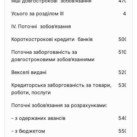
Інші довгострокові зобов’язання
470
Усього за розділом III
480
ІV. Поточні зобов’язання
Короткострокові кредити банків
500
Поточна заборгованість за
510
довгостроковими зобов’язаннями
Векселі видані
520
Кредиторська заборгованість за товари,
530
роботи, послуги
Поточні зобов’язання за розрахунками:
- з одержаних авансів
540
- з бюджетом
550