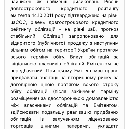
найнижчі як найменш ризиковані. Рiвень
довгострокового кредитного рейтингу
емiтента 14.10.2011 року пiдтверджено на рiвнi
uaCCC, рiвень довгострокового кредитного
рейтингу облiгацiй - на рiвнi uaB, прогноз
стабiльний. Облiгацiї запропоновано для
вiдкритого (публiчного) продажу з наступним
вiльним обiгом на територiї України протягом
всього термiну обiгу. Викуп облiгацiй за
iнiцiативою власникiв облiгацiй Емiтентом не
передбачений. При цьому Емiтент має право
придбавати облiгацiї на вторинному ринку за
договiрною цiною протягом всього строку
обiгу облiгацiй (пiсля закiнчення термiну
розмiщення) за двосторонньою домовленiстю
мiж власниками облiгацiй та Емiтентом,
здiйснювати подальшу реалiзацiю придбаних
облiгацiй iз залученням лiцензованих
торговцiв цiнними паперами, укладати