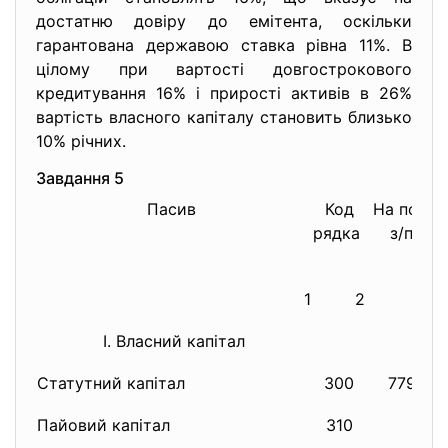
достатню довіру до емітента, оскільки
гарантована державою ставка рівна 11%. В
цілому при вартості довгострокового
кредитування 16% і прирості активів в 26%
вартість власного капіталу становить близько
10% річних.
Завдання 5
Пасив
Код
На поч.
рядка
з/п
1
2
3
I. Власний капітал
Статутний капітал
300
77988
Пайовий капітал
310
0