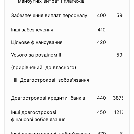
майбутніх витрат і платежів
Забезпечення виплат персоналу
400
59010
Інші забезпечення
410
0
Цільове фінансування
420
0
Усього за розділом II
59010
(прирівняний до власного)
III. Довгострокові зобов'язання
Довгострокові кредити банків
440
387582
4
Інші довгострокові
450
121620
фінансові зобов'язання
Інші довгострокові зобов'язання
470
8771