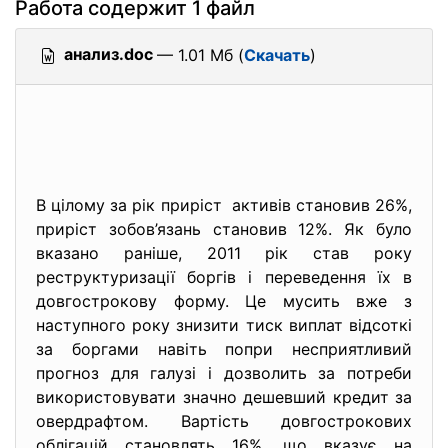
Работа содержит 1 файл
анализ.doc
— 1.01 Мб (
Скачать
)
В цілому за рік приріст активів становив 26%,
приріст зобов’язань становив 12%. Як було
вказано раніше, 2011 рік став року
реструктуризації боргів і переведення їх в
довгострокову форму. Це мусить вже з
наступного року знизити тиск виплат відсоткі
за боргами навіть попри несприятливий
прогноз для галузі і дозволить за потреби
використовувати значно дешевший кредит за
овердрафтом. Вартість довгострокових
облігацій становлять 16%, що вказує на