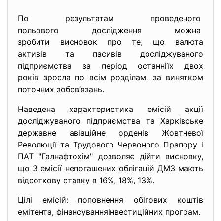
По результатам проведеного
польового дослідження можна
зробити висновок про те, що валюта
активів та пасивів досліджуваного
підприємства за період останніїх двох
років зросла по всім розділам, за винятком
поточних зобов’язань.
Наведена характеристика емісій акції
досліджуваного підприємства та Харкiвське
державне авiацiйне орденiв Жовтневої
Революцiї та Трудового Червоного Прапору і
ПАТ "Галнафтохім" дозволяє дійти висновку,
що 3 емісії непогашених облігацій ДМЗ мають
відсоткову ставку в 16%, 18%, 13%.
Цілі емісій: поповнення обiгових коштiв
емiтента, фiнансуванняiнвестицiйних програм.