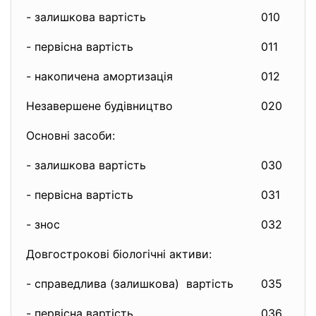
- залишкова вартість
010
4
- первісна вартість
011
7
- накопичена амортизація
012
(
Незавершене будівництво
020
4
Основні засоби:
- залишкова вартість
030
1
- первісна вартість
031
1
- знос
032
(
Довгострокові біологічні активи:
- справедлива (залишкова) вартість
035
0
- первісна вартість
036
0