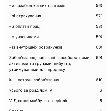
- з позабюджетних платежів
560
- зі страхування
570
- з оплати праці
580
- з учасниками
590
- із внутрішніх розрахунків
600
Зобов'язання, пов'язані з необоротними
605
активами та групами вибуття,
утримуваними для продажу
Інші поточні зобов'язання
610
Усього за розділом IV
620
V. Доходи майбутніх періодів
630