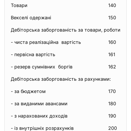
Товари
140
1
Векселі одержані
150
1
Дебіторська заборгованість за товари, роботи, пос
- чиста реалізаційна вартість
160
3
- первісна вартість
161
3
- резерв сумнівних боргів
162
(
Дебіторська заборгованість за рахунками:
- за бюджетом
170
3
- за виданими авансами
180
5
- з нарахованих доходів
190
5
- із внутрішніх розрахунків
200
0