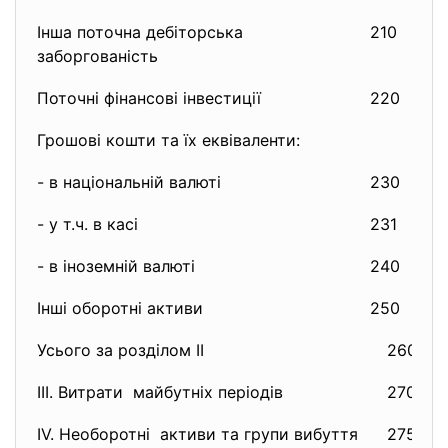
Інша поточна дебіторська
210
5
заборгованість
Поточні фінансові інвестиції
220
1
Грошові кошти та їх еквіваленти:
- в національній валюті
230
1
- у т.ч. в касі
231
3
- в іноземній валюті
240
1
Інші оборотні активи
250
1
Усього за розділом II
260
III. Витрати майбутніх періодів
270
1
IV. Необоротні активи та групи вибуття
275
0