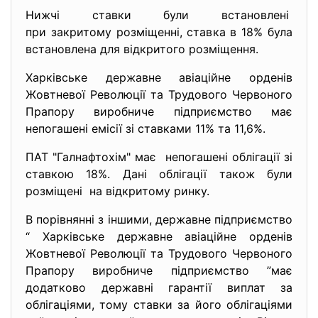
Нижчі ставки були встановлені
при закритому розміщенні, ставка в 18% була
встановлена для відкритого розміщення.
Харкiвське державне авiацiйне орденiв
Жовтневої Революцiї та Трудового Червоного
Прапору виробниче пiдприємство має
непогашені емісії зі ставками 11% та 11,6%.
ПАТ "Галнафтохім" має непогашені облігації зі
ставкою 18%. Дані облігації також були
розміщені на відкритому ринку.
В порівнянні з іншими, державне підприємство
“ Харкiвське державне авiацiйне орденiв
Жовтневої Революцiї та Трудового Червоного
Прапору виробниче пiдприємство ”має
додатково державні гарантії виплат за
облігаціями, тому ставки за його облігаціями