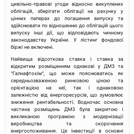
цивiльно-правовi угоди вiдносно викуплених
облiгацiй, зберiгати облiгацiї на рахунку у
цiнних паперах до погашення випуску та
здiйснювати по вiдношенню до облiгацiй цього
випуску iншi дiї, що вiдповiдають чинному
законодавству України. У лiстинг фондової
бiржi не включенi.
Найвища відсоткова ставка і ставка за
відкритим розміщенням однакові у ДМЗ та
"Галнафтохім", що може пояснюватись як
середньозваженою ринковою ціною та
орієнтацією на неї, так і однаковою
залежністю від енергоресурсів, що зумовлює
зниження рентабельності. Водночас основна
частина розміщень ДМЗ була закритою і
викликаною програмою з модернізації
виробництва та скорочення
енергоспоживання. Це інвестиції в основні