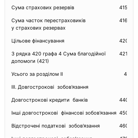
Сума страхових резервів
415
Сума часток перестраховиків
416
у страхових резервах
Цільове фінансування
420
З рядка 420 графа 4 Сума благодійної
421
допомоги (421)
Усього за розділом II
430
ІІІ. Довгострокові зобов’язання
Довгострокові кредити банків
440
Інші довгострокові фінансові зобов’язання
450
Відстрочені податкові зобов’язання
460