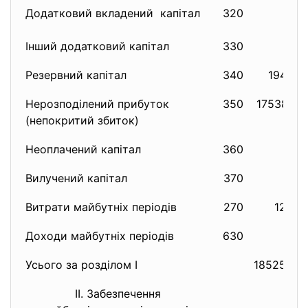
Додатковий вкладений капітал
320
0
Інший додатковий капітал
330
0
Резервний капітал
340
19497
Нерозподілений прибуток
350
1753841
(непокритий збиток)
Неоплачений капітал
360
0
Вилучений капітал
370
0
Витрати майбутніх періодів
270
1200
Доходи майбутніх періодів
630
0
Усього за розділом I
1852526
II. Забезпечення