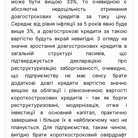
може бути вищою 33%, то очевидною є
абсолютна недоцільність отримання
довгострокових кредитів за таку ціну.
Середнє від рівня інфляції за 5 років явно буде
вище 3%, а довгострокові кредити за такою
вартістю будуть вкрай невигідні. З огляду на
значне зростання довгострокових кредитів в
загальній структурі пасивів, що
підтверджується декларацією про
реструктуризацію заборгованості, очевидно,
що підприємству не має сенсу брати
додаткові довгі кредити вартістю значно
вищою за облігації і рівнозначною вартості
короткострокових кредитів – так як борги
реструктуризовані, модернізація, отже і
інвестиції в основний капітал, практично
завершена і більше їх в найближчому часі не
планується. Для підприємства, таким чином,
вигідно брати короткостроковий овердрафт