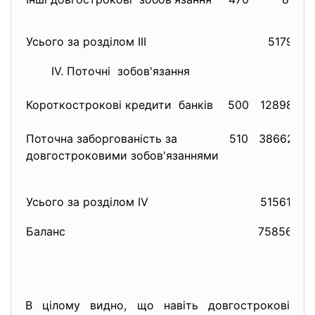
Усього за розділом III
517973
IV. Поточні зобов'язання
Короткострокові кредити банків
500
1289872
Поточна заборгованість за
510
3866274
довгостроковими зобов'язаннями
Усього за розділом IV
5156146
Баланс
7585655
8
В цілому видно, що навіть довгострокові