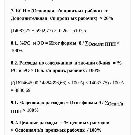
7. ЕСН = (Основная з/п произ-ых рабочих +
Дополнительная з/п произ-ых рабочих) × 26%
(14087,75 + 5902,77) × 0.26 = 5197,5
8.1. %РС и ЭО = Итог формы 8 / ∑
×
Осн.з/п ППП
100%
8.2. Расходы по содержанию и экс-ции об-ния = %
РС и ЭО × Осн. з/п произ. рабочих / 100%
(((1674645,00 / 4884396,66) × 100%) × 14087,75) / 100%
=
4830,69
9.1. % ценовых расходов = Итог формы 9 / ∑
Осн.з/п
× 100%
ППП
9.2. Цеховые расходы = % ценовых расходов
× Основная з/п произ-ых рабочих / 100%