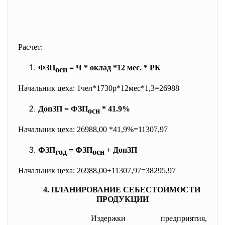
Расчет:
ФЗП
= Ч * оклад *12 мес. * РК
осн
Начальник цеха: 1чел*1730р*12мес*1,3=26988
ДопЗП = ФЗП
* 41.9%
осн
Начальник цеха: 26988,00 *41,9%=11307,97
ФЗП
= ФЗП
+ ДопЗП
год
осн
Начальник цеха: 26988,00+11307,97=38295,97
4. ПЛАНИРОВАНИЕ СЕБЕСТОИМОСТИ
ПРОДУКЦИИ
Издержки предприятия,