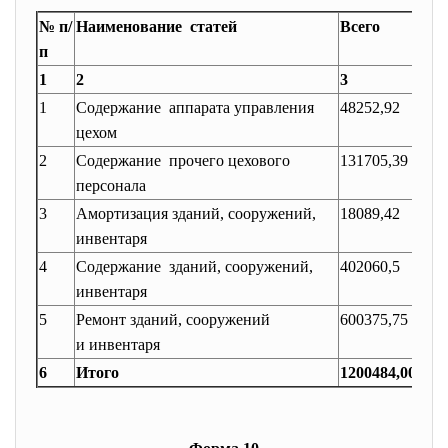
№ п/
Наименование статей
Всего
Мат
п
1
2
3
4
1
Содержание аппарата управления
48252,92
-
цехом
2
Содержание прочего цехового
131705,39
-
персонала
3
Амортизация зданий, сооружений,
18089,42
-
инвентаря
4
Содержание зданий, сооружений,
402060,5
-
инвентаря
5
Ремонт зданий, сооружений
600375,75
575
и инвентаря
6
Итого
1200484,00
575