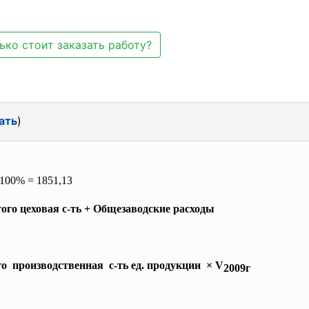
ько стоит заказать работу?
ать
)
 100% = 1851,13
Итого цеховая с-ть + Общезаводские расходы
го производственная с-ть ед. продукции × V
2009г