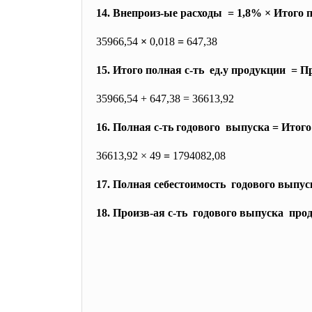
14. Внепроиз-ые расходы = 1,8% × Итого п
35966,54
×
0,018
=
647,38
15. Итого полная с-ть ед.у продукции = П
35966,54 + 647,38 = 36613,92
16. Полная с-ть годового выпуска = Итог
36613,92 × 49
=
1794082,08
17. Полная себестоимость годового выпус
18. Произв-ая с-ть годового выпуска про