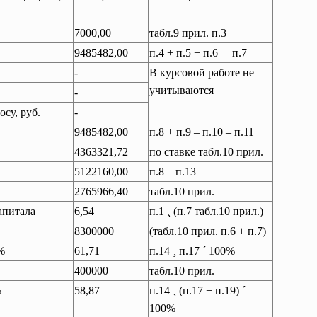
7000,00
табл.9 прил. п.3
9485482,00
п.4 + п.5 + п.6 – п.7
-
В курсовой работе не
учитываются
-
су, руб.
-
9485482,00
п.8 + п.9 – п.10 – п.11
4363321,72
по ставке табл.10 прил.
5122160,00
п.8 – п.13
2765966,40
табл.10 прил.
апитала
6,54
п.1
¸
(п.7 табл.10 прил.)
8300000
(табл.10 прил. п.6 + п.7)
%
61,71
п.14
¸
п.17
´
100%
400000
табл.10 прил.
%
58,87
п.14
¸
(п.17 + п.19)
´
100%