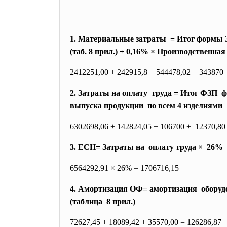
1. Материальные затраты = Итог формы 3 +
(таб. 8 прил.) + 0,16% × Производственна
2412251,00 + 242915,8 + 544478,02 + 343870 
2. Затраты на оплату труда = Итог ФЗП ф
выпуска продукции по всем 4 изделиями
6302698,06 + 142824,05 + 106700 + 12370,80
3. ЕСН= Затраты на оплату труда × 26%
6564292,91 × 26% = 1706716,15
4. Амортизация ОФ= амортизация оборудо
(таблица 8 прил.)
72627,45 + 18089,42 + 35570,00 = 126286,87