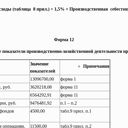
сходы (таблица 8 прил.) + 1,5% × Производственная себест
Форма 12
показатели производственно-хозяйственной деятельности п
Значение
Примечания
показателей
13096700,00
форма 1
, руб.
3620218,08
форма 11
6564292,91
форма 11
ии, руб.
9476481,92
п.1 – п.2
 фондов
4500,00
табл.9 прил. п.1
м операциям,
11500,00
табл.9 прил. п.2