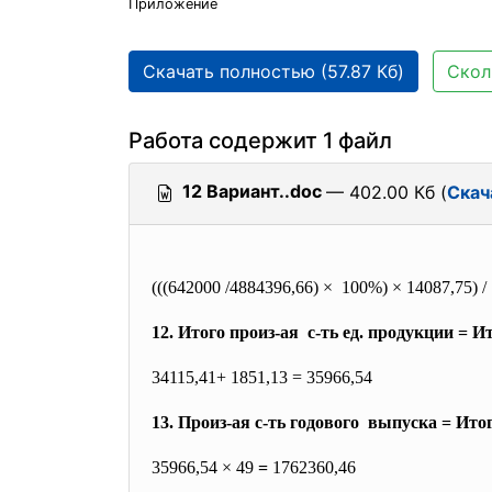
Приложение
Скачать полностью (57.87 Кб)
Скол
Работа содержит 1 файл
12 Вариант..doc
— 402.00 Кб (
Скач
(((642000 /4884396,66) × 100%) × 14087,75) /
12. Итого произ-ая с-ть ед. продукции = 
34115,41+ 1851,13 = 35966,54
13. Произ-ая с-ть годового выпуска = Ито
35966,54 × 49
=
1762360,46