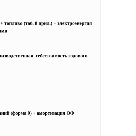
 топливо (таб. 8 прил.) + электроэнергия
иями
роизводственная себестоимость годового
аний (форма 9) + амортизация ОФ