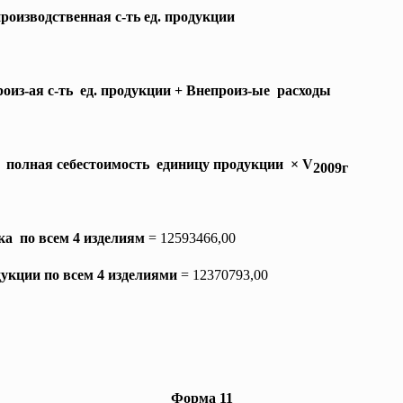
роизводственная с-ть ед. продукции
роиз-ая с-ть ед. продукции + Внепроиз-ые расходы
о полная себестоимость единицу продукции × V
2009г
ка по всем 4 изделиям
=
12593466,00
дукции по всем 4 изделиями
=
12370793,00
Форма 11