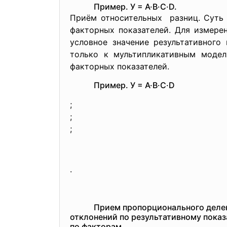
Пример. У = А·В·С·D.
Приём относительных разниц. Суть 
факторных показателей. Для измере
условное значение результативного
только к мультипликативным модел
факторных показателей.
Пример. У = А·В·С·D
;
;
;
.
Прием пропорционального делен
отклонений по результативному показ
по факторам.