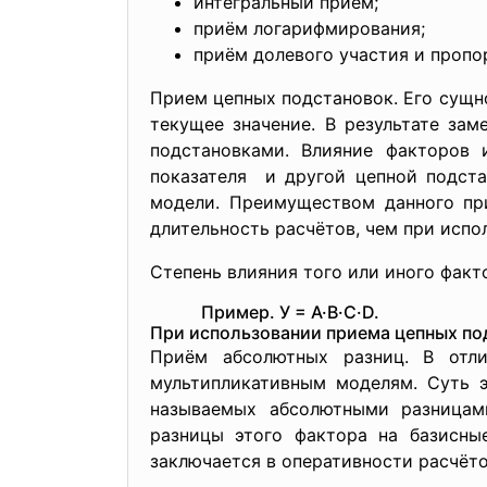
интегральный приём;
приём логарифмирования;
приём долевого участия и пропо
Прием цепных подстановок. Его сущно
текущее значение. В результате за
подстановками. Влияние факторов 
показателя и другой цепной подста
модели. Преимуществом данного при
длительность расчётов, чем при испо
Степень влияния того или иного факт
Пример. У = А·В·С·D.
При использовании приема цепных по
Приём абсолютных разниц. В отл
мультипликативным моделям. Суть э
называемых абсолютными разницам
разницы этого фактора на базисны
заключается в оперативности расчёто