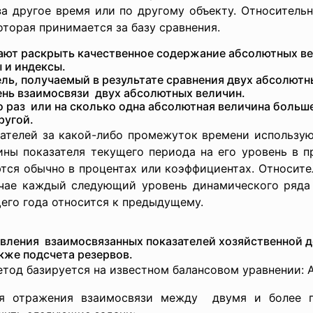
за другое время или по другому объекту. Относитель
оторая принимается за базу сравнения.
ают раскрыть качественное содержание абсолютных ве
 и индексы.
ль, получаемый в результате сравнения двух абсолютн
ень взаимосвязи двух абсолютных величин.
о раз или на сколько одна абсолютная величина больше
ругой.
зателей за какой-либо промежуток времени использую
ины показателя текущего периода на его уровень в 
тся обычно в процентах или коэффициентах. Относит
чае каждый следующий уровень динамического ряда 
его года относится к предыдущему.
вления взаимосвязанных показателей хозяйственной д
акже подсчета резервов.
тод базируется на известном балансовом уравнении: 
ля отражения взаимосвязи
между двумя и более п