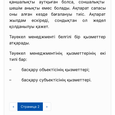
қаншалықты аутқыған болса, соншалықты
шешім анықты емес болады. Ақпарат сапасы
оны алған кезде бағалануы тиіс. Ақпарат
жылдам ескіреді, сондықтан ол жедел
қолданылуы қажет.
Тәуекел менеджменті белгілі бір қызметтер
атқарады.
Тәуекел менеджментінің қызметтерінің екі
типі бар:
– басқару объектісінің қызметтері;
– басқару субъектісінің қызметтері.
«
Страница 2
»