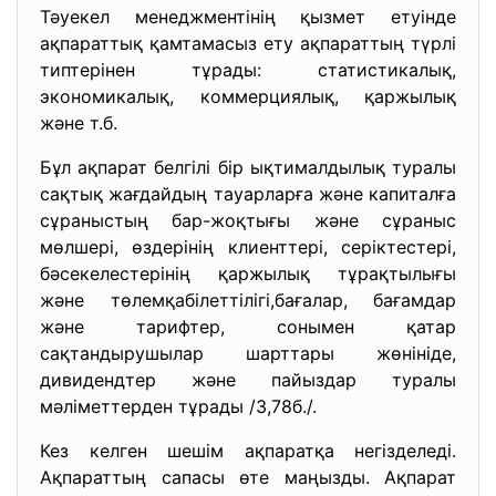
Тәуекел менеджментінің қызмет етуінде
ақпараттық қамтамасыз ету ақпараттың түрлі
типтерінен тұрады: статистикалық,
экономикалық, коммерциялық, қаржылық
және т.б.
Бұл ақпарат белгілі бір ықтималдылық туралы
сақтық жағдайдың тауарларға және капиталға
сұраныстың бар-жоқтығы және сұраныс
мөлшері, өздерінің клиенттері, серіктестері,
бәсекелестерінің қаржылық тұрақтылығы
және төлемқабілеттілігі,бағалар, бағамдар
және тарифтер, сонымен қатар
сақтандырушылар шарттары жөнініде,
дивидендтер және пайыздар туралы
мәліметтерден тұрады /3,78б./.
Кез келген шешім ақпаратқа негізделеді.
Ақпараттың сапасы өте маңызды. Ақпарат