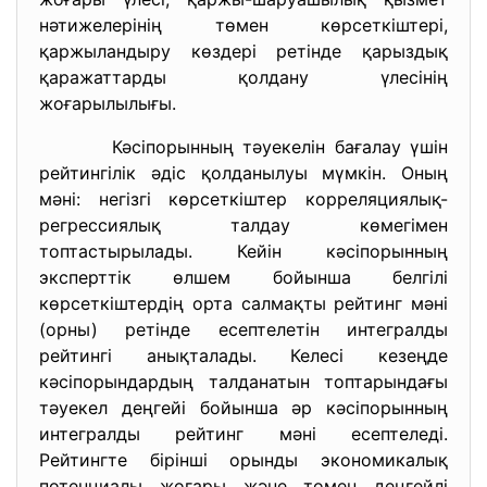
нәтижелерінің төмен көрсеткіштері,
қаржыландыру көздері ретінде қарыздық
қаражаттарды қолдану үлесінің
жоғарылылығы.
Кәсіпорынның тәуекелін бағалау үшін
рейтингілік әдіс қолданылуы мүмкін. Оның
мәні: негізгі көрсеткіштер корреляциялық-
регрессиялық талдау көмегімен
топтастырылады. Кейін кәсіпорынның
эксперттік өлшем бойынша белгілі
көрсеткіштердің орта салмақты рейтинг мәні
(орны) ретінде есептелетін интегралды
рейтингі анықталады. Келесі кезеңде
кәсіпорындардың талданатын топтарындағы
тәуекел деңгейі бойынша әр кәсіпорынның
интегралды рейтинг мәні есептеледі.
Рейтингте бірінші орынды экономикалық
потенциалы жоғары және төмен деңгейлі