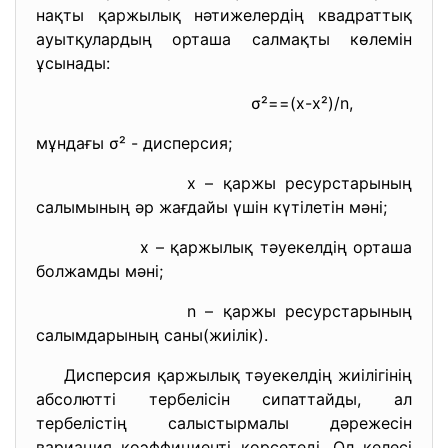
нақты қаржылық нәтижелердің квадраттық
ауытқулардың орташа салмақты көлемін
ұсынады:
σ²==(x-x²)/n,
мұндағы σ² - дисперсия;
x – қаржы ресурстарының
салымының әр жағдайы үшін күтілетін мәні;
x – қаржылық тәуекелдің орташа
болжамды мәні;
n – қаржы ресурстарының
салымдарының саны(жиілік).
Дисперсия қаржылық тәуекелдің жиілігінің
абсолютті тербелісін сипаттайды, ал
тербелістің салыстырмалы дәрежесін
вариация коэффициенті көрсетеді. Ол келесі