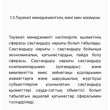
1.3.Тәуекел менеджментінің мәні мен мазмұны
Тәуекел менеджменті кәсіпкерлік қызметінің
сферасы сақтандыру нарығы болып табылады.
Сақтандыру нарығы – сақтандыру бойынша
экономикалық қатынастардың пайда болу
сферасы. Сақтандыру нарығы сақтандыру
компанияларымен (қоғамдары) және
мемлекеттік емес зейнетақы қорларымен
азаматтарға және шаруашылық жүргізуші
субъектілеріне ұсынылатын сақтандыру
қызметтері сауда-саттық объектісі болып
табылатын ақшалай қатынастар сферасымен
түсіндіріледі.