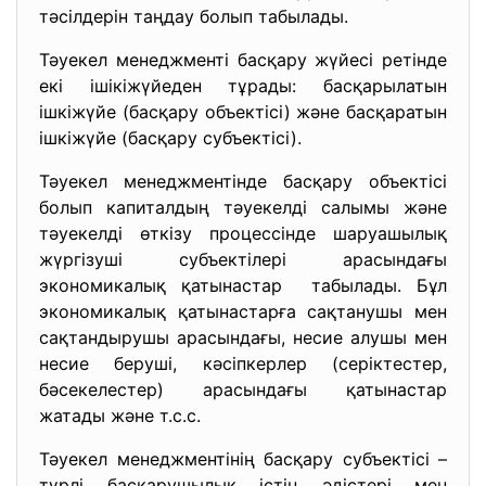
тәсілдерін таңдау болып табылады.
Тәуекел менеджменті басқару жүйесі ретінде
екі ішікіжүйеден тұрады: басқарылатын
ішкіжүйе (басқару объектісі) және басқаратын
ішкіжүйе (басқару субъектісі).
Тәуекел менеджментінде басқару объектісі
болып капиталдың тәуекелді салымы және
тәуекелді өткізу процессінде шаруашылық
жүргізуші субъектілері арасындағы
экономикалық қатынастар табылады. Бұл
экономикалық қатынастарға сақтанушы мен
сақтандырушы арасындағы, несие алушы мен
несие беруші, кәсіпкерлер (серіктестер,
бәсекелестер) арасындағы қатынастар
жатады және т.с.с.
Тәуекел менеджментінің басқару субъектісі –
түрлі басқарушылық істің әдістері мен