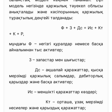
модель негізінде қаржылық тәуекел облысы
анықталады және кәсіпорынның қаржылық
тұрақтылық деңгейі талданады:
Ф + З + Дс = Ис + Кт
+ К + Р,
мұндағы Ф – негізгі құралдар немесе басқа
айналымнан тыс активтер;
З – запастар мен шығыстар;
Дс – ақшалай қаражаттар, қысқа
мерзімді қаржылық салымдар, дебиторлық
қарыздар және басқа активтер;
Ис – меншікті қаражаттар көздері;
Кт – орташа, ұзақ мерзімді
несиелер және қарыздық қаражаттар;