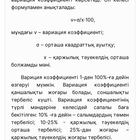
формуламен анықталады:
v=σ/x·100,
мұндағы v – вариация коэффициенті;
σ – орташа квадраттық ауытқу;
x – қаржылық тәуекелдің орташа
болжамды мәні.
Вариция коэффициенті 1-ден 100%-ға дейін
өзгеруі мүмкін. Вариация коэффициенті
қаншалықты жоғары болады, соншалықты
тербеліс күшті. Вариация коэффициентінің
түрлі мәндеріне келесідей сапалы баға
бекітілген: 10% -ға дейін – салымдардың төмен
тербелісі; 10-25% - қаржылық тәуекелдің
орташа тербелісі; 25%-дан жоғары –
қаржылық тәуекелдің жоғары тербелісі.