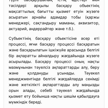
тәсілдері арқылы басқару объектінің
мақсаттылық бағытты қызмет етуін жүзеге
асыратын арнайы адамдар тобы (қаржы
менеджері, сақтандыру маманы, аквизитор,
актуарий, андеррайтер және т.б.).
Субъектінің басқару объектісіне әсер еті
процессі, яғни басқару процессі басқаратын
және басқарылатын ішкіжүйе арасында белгілі
бір ақпаратты айналдыру жағдайында жүзеге
асырылады. Басқару процессі оның нақты
мазмұнынан тәуелсіз ақпараттарды алу, беру
және қолдануды ұсынады. Тәуекел
менеджментінде белгілі жағдайларда сенімді
және жеткілікті ақпараттарды алу маңызды
орын алады, себебі тәуекел жағдайында
қызмет ету бойынша нақты шешім қабылдауға
мүмкіндік береді.