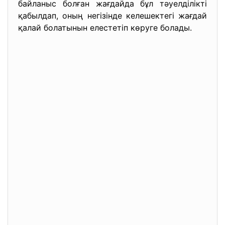
байланыс болған жағдайда бұл тәуелділікті
қабылдап, оның негізінде келешектегі жағдай
қалай болатынын елестетіп көруге болады.