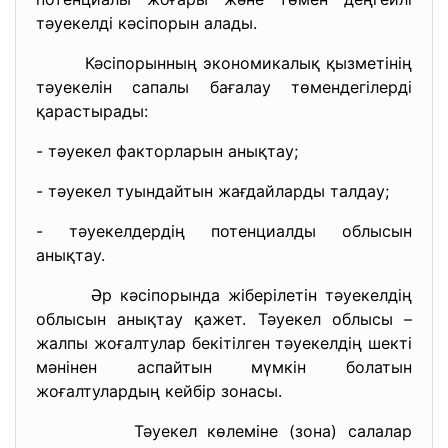
тәуекелді кәсіпорын алады.
Кәсіпорынның экономикалық қызметінің
тәуекелін сапалы бағалау төмендегілерді
қарастырады:
- тәуекел факторларын анықтау;
- тәуекел туындайтын жағдайларды талдау;
- тәуекелдердің потенциалды облысын
анықтау.
Әр кәсіпорында жіберілетін тәуекелдің
облысын анықтау қажет. Тәуекел облысы –
жалпы жоғалтулар бекітілген тәуекелдің шекті
мәнінен аспайтын мүмкін болатын
жоғалтулардың кейбір зонасы.
Тәуекел көлеміне (зона) салалар