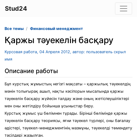
Stud24
Все темы
Финансовый менеджмент
Қаржы тәуекелін басқару
Курсовая работа, 04 Апреля 2012, автор: пользователь скрыл
имя
Описание работы
Бұл курстық жұмыстың негізгі мақсаты – қаржылық тәуекелдің
мәнін толығырақ ашып, нақты кәсіпорын мысалында қаржы
тәуекелін басқару жүйесін талдау және оның жетіспеушіліктері
мен оны жетілдіру бойынша ұсыныстар беру.
Курстық жұмыс үш бөлімнен тұрады. Бірінші бөлімінде қаржы
тәуекелін басқару теориясы, яғни тәуекел түрлері, оны бағалау
әдістері, тәуекел-менеджментінің мазмұны, тәуекелді төмендету
тәсілдері жазылған.