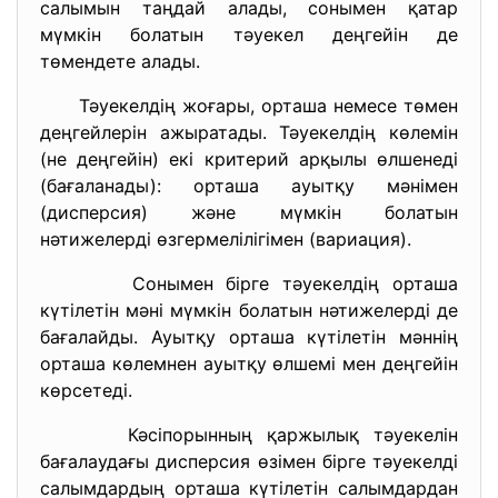
салымын таңдай алады, сонымен қатар
мүмкін болатын тәуекел деңгейін де
төмендете алады.
Тәуекелдің жоғары, орташа немесе төмен
деңгейлерін ажыратады. Тәуекелдің көлемін
(не деңгейін) екі критерий арқылы өлшенеді
(бағаланады): орташа ауытқу мәнімен
(дисперсия) және мүмкін болатын
нәтижелерді өзгермелілігімен (вариация).
Сонымен бірге тәуекелдің орташа
күтілетін мәні мүмкін болатын нәтижелерді де
бағалайды. Ауытқу орташа күтілетін мәннің
орташа көлемнен ауытқу өлшемі мен деңгейін
көрсетеді.
Кәсіпорынның қаржылық тәуекелін
бағалаудағы дисперсия өзімен бірге тәуекелді
салымдардың орташа күтілетін салымдардан