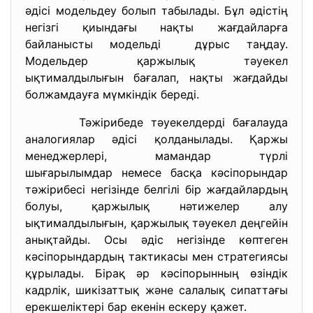
әдісі модельдеу болып табылады. Бұл әдістің
негізгі қиындағы нақты жағдайларға
байланысты модельді дұрыс таңдау.
Модельдер қаржылық тәуекел
ықтималдылығын бағалап, нақты жағдайды
болжамдауға мүмкіндік береді.
Тәжірибеде тәуекелдерді бағалауда
аналогиялар әдісі қолданылады. Қаржы
менеджерлері, мамандар түрлі
шығарылымдар немесе басқа кәсіпорындар
тәжірибесі негізінде белгілі бір жағдайлардың
болуы, қаржылық нәтижелер алу
ықтималдылығын, қаржылық тәуекел деңгейін
анықтайды. Осы әдіс негізінде көптеген
кәсіпорындардың тактикасы мен стратегиясы
құрылады. Бірақ әр кәсіпорынның өзіндік
кадрлік, шикізаттық және салалық сипаттағы
ерекшеліктері бар екенін ескеру қажет.