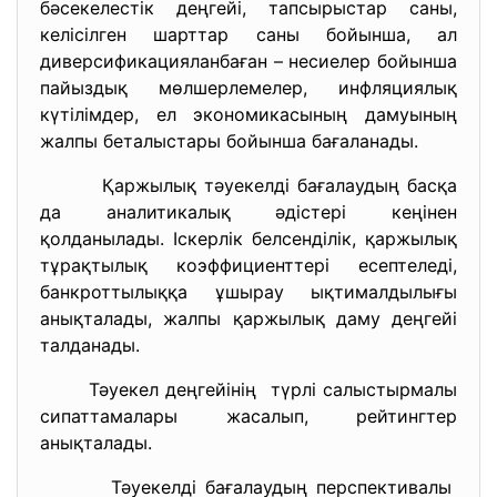
бәсекелестік деңгейі, тапсырыстар саны,
келісілген шарттар саны бойынша, ал
диверсификацияланбаған – несиелер бойынша
пайыздық мөлшерлемелер, инфляциялық
күтілімдер, ел экономикасының дамуының
жалпы беталыстары бойынша бағаланады.
Қаржылық тәуекелді бағалаудың басқа
да аналитикалық әдістері кеңінен
қолданылады. Іскерлік белсенділік, қаржылық
тұрақтылық коэффициенттері есептеледі,
банкроттылыққа ұшырау ықтималдылығы
анықталады, жалпы қаржылық даму деңгейі
талданады.
Тәуекел деңгейінің түрлі салыстырмалы
сипаттамалары жасалып, рейтингтер
анықталады.
Тәуекелді бағалаудың перспективалы