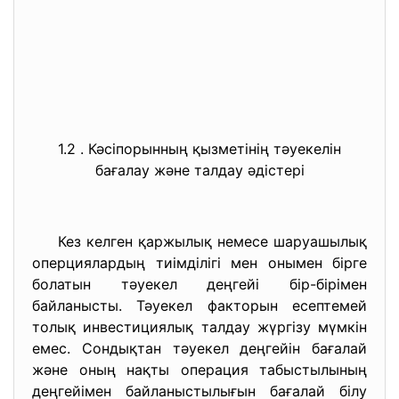
1.2 . Кәсіпорынның қызметінің тәуекелін
бағалау және талдау әдістері
Кез келген қаржылық немесе шаруашылық
оперциялардың тиімділігі мен онымен бірге
болатын тәуекел деңгейі бір-бірімен
байланысты. Тәуекел факторын есептемей
толық инвестициялық талдау жүргізу мүмкін
емес. Сондықтан тәуекел деңгейін бағалай
және оның нақты операция табыстылының
деңгейімен байланыстылығын бағалай білу