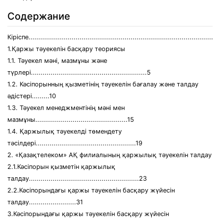
Содержание
Кіріспе.................................................................................................
1.Қаржы тәуекелін басқару теориясы
1.1. Тәуекел мәні, мазмұны және
түрлері...........................................................5
1.2. Кәсіпорынның қызметінің тәуекелін бағалау және талдау
әдістері.........10
1.3. Тәуекел менеджментінің мәні мен
мазмұны...............................................15
1.4. Қаржылық тәуекелді төмендету
тәсілдері...................................................19
2. «Қазақтелеком» АҚ филиалының қаржылық тәуекелін талдау
2.1.Кәсіпорын қызметін қаржылық
талдау........................................................23
2.2.Кәсіпорындағы қаржы тәуекелін басқару жүйесін
талдау........................31
3.Кәсіпорындағы қаржы тәуекелін басқару жүйесін