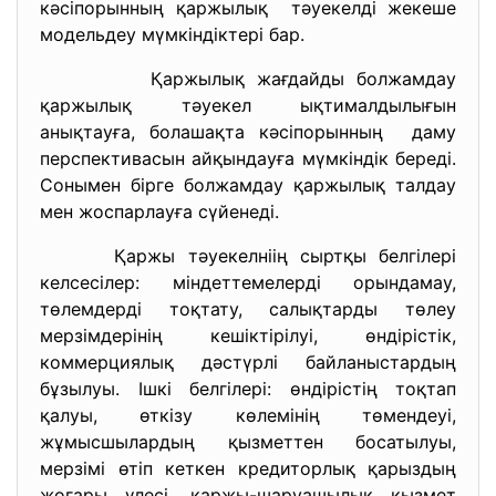
кәсіпорынның қаржылық тәуекелді жекеше
модельдеу мүмкіндіктері бар.
Қаржылық жағдайды болжамдау
қаржылық тәуекел ықтималдылығын
анықтауға, болашақта кәсіпорынның даму
перспективасын айқындауға мүмкіндік береді.
Сонымен бірге болжамдау қаржылық талдау
мен жоспарлауға сүйенеді.
Қаржы тәуекелніің сыртқы белгілері
келсесілер: міндеттемелерді орындамау,
төлемдерді тоқтату, салықтарды төлеу
мерзімдерінің кешіктірілуі, өндірістік,
коммерциялық дәстүрлі байланыстардың
бұзылуы. Ішкі белгілері: өндірістің тоқтап
қалуы, өткізу көлемінің төмендеуі,
жұмысшылардың қызметтен босатылуы,
мерзімі өтіп кеткен кредиторлық қарыздың
жоғары үлесі, қаржы-шаруашылық қызмет