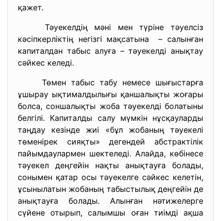
қажет.
Тәуекелдің мәні мен түріне тәуелсіз
кәсіпкерліктің негізгі мақсатына – салынған
капиталдан табыс алуға – тәуекелді анықтау
сәйкес келеді.
Төмен табыс табу немесе шығыстарға
ұшырау ықтималдылығы қаншалықты жоғары
болса, соншалықты жоба тәуекелді болатыны
белгілі. Капиталды салу мүмкін нұсқауларды
таңдау кезінде жиі «бұл жобаның тәуекелі
төменірек сияқты» дегендей абстрактілік
пайымдаулармен шектеледі. Алайда, көбінесе
тәуекел деңгейін нақты анықтауға болады,
сонымен қатар осы тәуекелге сәйкес келетін,
ұсынылатын жобаның табыстылық деңгейін де
анықтауға болады. Алынған нәтижелерге
сүйене отырып, салымшы оған тиімді ақша