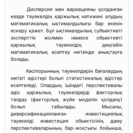
Дисперсия мен вариацияны қолданған
кезде тәуекелдің қаржылық нәтижені алудың
математикалық ықтималдылығы бар екенін
ескеру қажет. Бұл ықтималдылық субъективті
эксперттік жолмен немесе объективті
қаржылық тәуекелдің деңгейін
математикалық есептеу негізінде анықтауға
болады.
Кәсіпорынның тәуекелдерін бағалаудың
негізгі әдістері болып статистикалық әдістер
есептеледі. Олардың ішіндегі перспективалы
әдіс қаржылық тәуекелдерді факторлық
талдау (факторлық жүйе моделін қолдану)
болып табылады. Мысалы,
диверсификацияланған инвестициялық
тәуекелді инвестиция объектісінің даму
перспективаларының бар-жоқтығы бойынша,