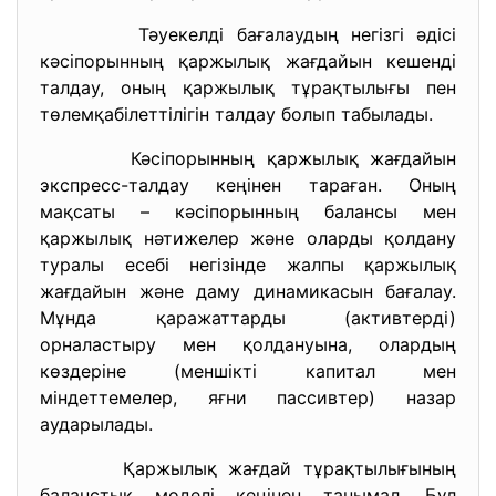
Тәуекелді бағалаудың негізгі әдісі
кәсіпорынның қаржылық жағдайын кешенді
талдау, оның қаржылық тұрақтылығы пен
төлемқабілеттілігін талдау болып табылады.
Кәсіпорынның қаржылық жағдайын
экспресс-талдау кеңінен тараған. Оның
мақсаты – кәсіпорынның балансы мен
қаржылық нәтижелер және оларды қолдану
туралы есебі негізінде жалпы қаржылық
жағдайын және даму динамикасын бағалау.
Мұнда қаражаттарды (активтерді)
орналастыру мен қолдануына, олардың
көздеріне (меншікті капитал мен
міндеттемелер, яғни пассивтер) назар
аударылады.
Қаржылық жағдай тұрақтылығының
баланстық моделі кеңінен танымал. Бұл