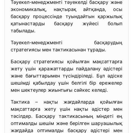
Тәуекел-менеджменті тәуекелді басқару және
экономикалық, нақтырақ айтқанда, осы
басқару процессінде туындайтын қаржылық
қатынастарды басқару жүйесі болып
табылады.
Тәуекел-менеджменті басқарудың
стратегиясы мен тактикасынан тұрады.
Басқару стратегиясы қойылған мақсаттарға
жету үшін қаражаттарды пайдалану әдістері
және бағыттарымен түсіндіріледі. Бұл әдіске
шешімді қабылдау үшін белгілі бір ережелер
мен шектеулер жиынтығы сәйкес келеді.
Тактика – нақты жағдайларда қойылған
мақсаттарға жету үшін нақты әдістер мен
тәсілдер. Басқару тактикасының міндеті ең
оптималды шешім және берілген шаруашылық
жағдайда оптималды басқару әдістері мен