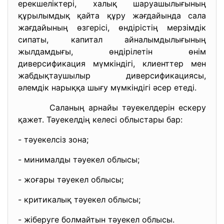
ерекшеліктері, халық шаруашылығының
құрылымдық қайта құру жағдайында сала
жағдайының өзгерісі, өндірістің мерзімдік
сипаты, капитал айналымдылығының
жылдамдығы, өндірілетін өнім
диверсификация мүмкіндігі, клиенттер мен
жабдықтаушылыр диверсификациясы,
әлемдік нарыққа шығу мүмкіндігі әсер етеді.
Саланың арнайы тәуекелдерін ескеру
қажет. Тәуекелдің келесі облыстары бар:
- тәуекелсіз зона;
- минималды тәуекел облысы;
- жоғары тәуекел облысы;
- критикалық тәуекел облысы;
- жіберуге болмайтын тәуекел облысы.