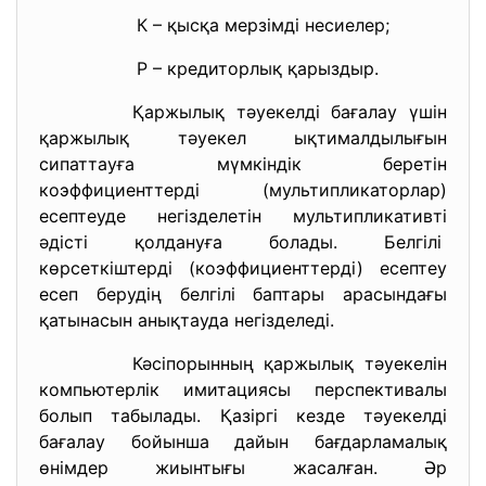
К – қысқа мерзімді несиелер;
Р – кредиторлық қарыздыр.
Қаржылық тәуекелді бағалау үшін
қаржылық тәуекел ықтималдылығын
сипаттауға мүмкіндік беретін
коэффициенттерді (мультипликаторлар)
есептеуде негізделетін мультипликативті
әдісті қолдануға болады. Белгілі
көрсеткіштерді (коэффициенттерді) есептеу
есеп берудің белгілі баптары арасындағы
қатынасын анықтауда негізделеді.
Кәсіпорынның қаржылық тәуекелін
компьютерлік имитациясы перспективалы
болып табылады. Қазіргі кезде тәуекелді
бағалау бойынша дайын бағдарламалық
өнімдер жиынтығы жасалған. Әр