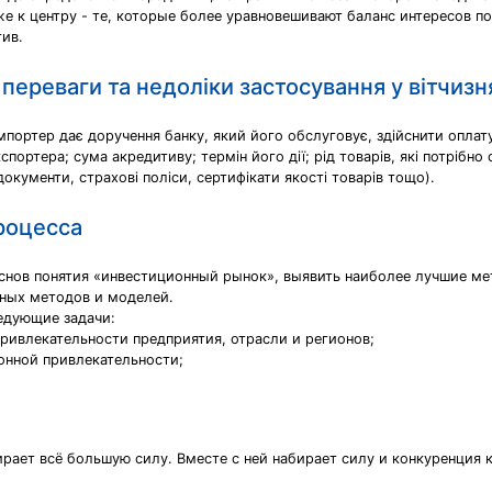
е к центру - те, которые более уравновешивают баланс интересов по
тив.
переваги та недоліки застосування у вітчизн
мпортер дає доручення банку, який його обслуговує, здійснити оплат
портера; сума акредитиву; термін його дії; рід товарів, які потрібно 
кументи, страхові поліси, сертифікати якості товарів тощо).
роцесса
основ понятия «инвестиционный рынок», выявить наиболее лучшие ме
чных методов и моделей.
едующие задачи:
ривлекательности предприятия, отрасли и регионов;
онной привлекательности;
рает всё большую силу. Вместе с ней набирает силу и конкуренция 