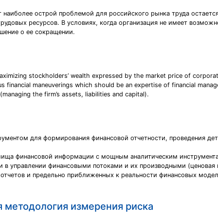
 наиболее острой проблемой для российского рынка труда остается
рудовых ресурсов. В условиях, когда организация не имеет возмож
шение о ее сокращении.
aximizing stockholders’ wealth expressed by the market price of corporat
us financial maneuverings which should be an expertise of financial manage
naging the firm’s assets, liabilities and capital).
нструментом для формирования финансовой отчетности, проведения де
лища финансовой информации с мощным аналитическим инструмента
 в управлении финансовыми потоками и их производными (ценовая п
х отчетов и предельно приближенных к реальности финансовых моде
ая методология измерения риска