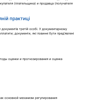
купателя (плательщика) и продавца (получателя
яній практиці
у документів третій особі. У документарному
оплатити; документи, які повинні бути пред’явлені
тоды оценки и прогнозирования и оценка
как основной механизм регулирования