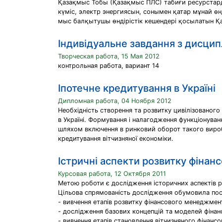
Қазақмыс Тобы (Қазақмыс ПЛС) табиғи ресурстар
күміс, электр энергиясын, сонымен қатар мұнай өн
мыс балқытушы өндірістік кешендері қосылатын Қа
Індивідуальне завдання з дисцип
Творческая работа, 15 Мая 2012
контрольная работа, вариант 14
Іпотечне кредитування в Україні
Дипломная работа, 04 Ноября 2012
Необхідність створення та розвитку цивілізованог
в Україні. Формування і налагодження функціонуван
шляхом включення в ринковий оборот такого виробни
кредитування вітчизняної економіки.
Істричні аспекти розвитку фіна
Курсовая работа, 12 Октября 2011
Метою роботи є дослідження історичних аспектів ро
Цільова спрямованість дослідження обумовила пост
- вивчення етапів розвитку фінансового менеджмен
- дослідження базових концепцій та моделей фіна
- вивчення етапів становлення вітчизняного фінан