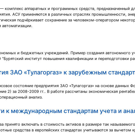
— комплекс аппаратных и программных средств, предназначенный д
иятия. АСУ применяются в различных отраслях промышленности, энерг
атическая подчёркивает сохранение за человеком-оператором некото
я автоматизации.
ономных и бюджетных учреждений. Пример создания автономного у
 "Бурятский институт повышения квалификации и переподготовки ра
ия ЗАО «Тулагоргаз» к зарубежным стандарт
совое состояние предприятия ЗАО «Тулагоргаз» на основе данных Ф
е 2) за 2008-2009 гг.. В работе рассчитаны экономическая рентаб
операционный анализ.
ти к международным стандартам учета и ана
ва принято включать в стоимость активов в размере так называемого
ротные средства в европейских стандартах учитываются за вычетом 