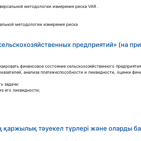
иверсальной методологии измерения риска VAR .
рсальной методологии измерения риска
 сельскохозяйственных предприятий» (на п
лизировать финансовое состояние сельскохозяйственного предприят
оказателей, анализа платежеспособности и ликвидности, оценки фин
ь задачи:
из его ликвидности;
қаржылық тәуекел түрлері және оларды ба