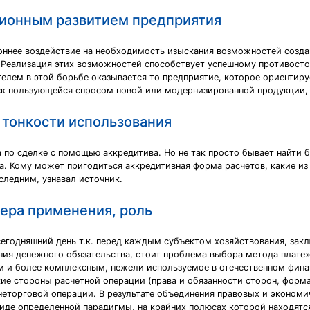
ционным развитием предприятия
оннее воздействие на необходимость изыскания возможностей созд
Реализация этих возможностей способствует успешному противосто
телем в этой борьбе оказывается то предприятие, которое ориентиру
уск пользующейся спросом новой или модернизированной продукции, 
 тонкости использования
 по сделке с помощью аккредитива. Но не так просто бывает найти 
. Кому может пригодиться аккредитивная форма расчетов, какие из 
следним, узнавал источник.
ера применения, роль
 сегодняшний день т.к. перед каждым субъектом хозяйствования, з
ния денежного обязательства, стоит проблема выбора метода плате
 и более комплексным, нежели используемое в отечественном фина
е стороны расчетной операции (права и обязанности сторон, форма
еторговой операции. В результате объединения правовых и экономи
иде определенной парадигмы, на крайних полюсах которой находят