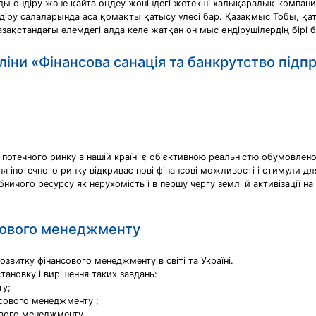
ды өндіру жəне қайта өңдеу жөніндегі жетекші халықаралық компан
діру салаларында аса қомақты қатысу үлесі бар. Қазақмыс Тобы, қат
зақстандағы əлемдегі алда келе жатқан он мыс өндірушілердің бірі
ліни «Фінансова санація та банкрутство підп
о іпотечного ринку в нашій країні є об'єктивною реальністю обумовле
ня іпотечного ринку відкриває нові фінансові можливості і стимули дл
чого ресурсу як нерухомість і в першу чергу землі й активізації на
нсового менеджменту
звитку фінансового менеджменту в світі та Україні.
ановку і вирішення таких завдань:
ту;
нсового менеджменту ;
сового менеджменту.