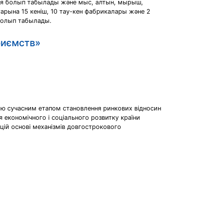
ия болып табылады жəне мыс, алтын, мырыш,
арына 15 кеніш, 10 тау-кен фабрикалары жəне 2
 болып табылады.
риємств»
ною сучасним етапом становлення ринкових відносин
я економічного і соціального розвитку країни
 цій основі механізмів довгострокового