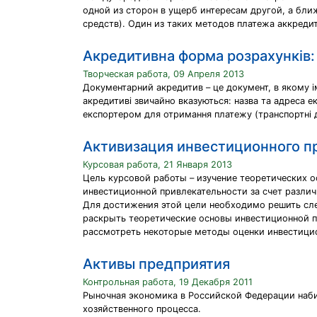
одной из сторон в ущерб интересам другой, а ближ
средств). Один из таких методов платежа аккреди
Акредитивна форма розрахунків: 
Творческая работа, 09 Апреля 2013
Документарний акредитив – це документ, в якому і
акредитиві звичайно вказуються: назва та адреса екс
експортером для отримання платежу (транспортні до
Активизация инвестиционного п
Курсовая работа, 21 Января 2013
Цель курсовой работы – изучение теоретических 
инвестиционной привлекательности за счет разли
Для достижения этой цели необходимо решить сл
раскрыть теоретические основы инвестиционной п
рассмотреть некоторые методы оценки инвестици
Активы предприятия
Контрольная работа, 19 Декабря 2011
Рыночная экономика в Российской Федерации наби
хозяйственного процесса.