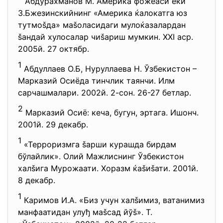
Абдурахманов М. Америка фожеаси ёки
З.Бжезинскийнинг «Америка ќалокатга юз
тутмоšда» маšоласидаги мулоќазалардан
šандай хулосалар чиšариш мумкин. XXI аср.
2005й. 27 октябр.
1
Абдуллаев О.Б, Нуруллаева Н. Ўзбекистон –
Марказий Осиёда тинчлик таянчи. Илм
сарчашмалари. 2002й. 2-сон. 26-27 бетлар.
2
Марказий Осиё: кеча, бугун, эртага. Ишонч.
2001й. 29 декабр.
1
«Терроризмга šарши курашда бирдам
бўлайлик». Олий Мажлиснинг Ўзбекистон
халšига Мурожаати. Хоразм ќаšиšати. 2001й.
8 декабр.
1
Каримов И.А. «Биз учун халšимиз, ватанимиз
манфаатидан улуђ маšсад йўš». Т.