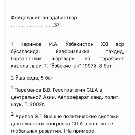
Фойдаланилган адабиётлар . . . . . . . . . . . . . . . . .
. . . . . . . . . . . . . . . ..37
1 Каримов И.А. Ўзбекистон XXI аср
бўсађасида: ќавфсизликка тахдид,
барšарорлик шартлари ва тараššиёт
кафолатлари. Т. “Ўзбекистон” 1997й. 8 бет.
2 Ўша ерда, 5 бет
1
Параманов В.В. Геостратегия США в
центральной Азии. Автореферат канд. полит.
наук. Т. 2002г.
2
Арипов Э.Т. Внешне политические системи
деятельности конгресса США в контексте
глобальная развития. (На примере