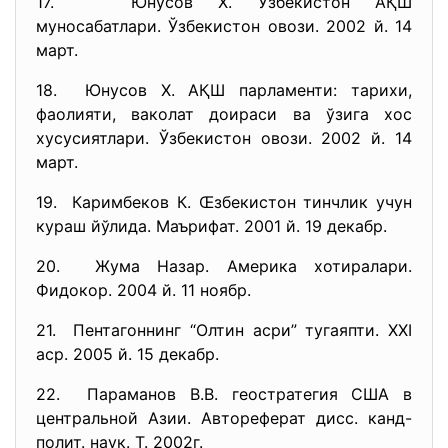
17. Юнусов Х. Ўзбекистон АҚШ
муносабатлари. Ўзбекистон овози. 2002 й. 14
март.
18. Юнусов Х. АҚШ парламенти: тарихи,
фаолияти, ваколат доираси ва ўзига хос
хусусиятлари. Ўзбекистон овози. 2002 й. 14
март.
19. Каримбеков К. Œзбекистон тинчлик учун
кураш йўлида. Маърифат. 2001 й. 19 декабр.
20. Жума Назар. Америка хотиралари.
Фидокор. 2004 й. 11 ноябр.
21. Пентагоннинг “Олтин асри” тугаяпти. XXI
аср. 2005 й. 15 декабр.
22. Параманов В.В. геостратегия США в
центральной Азии. Автореферат дисс. канд-
полит. наук. Т. 2002г.