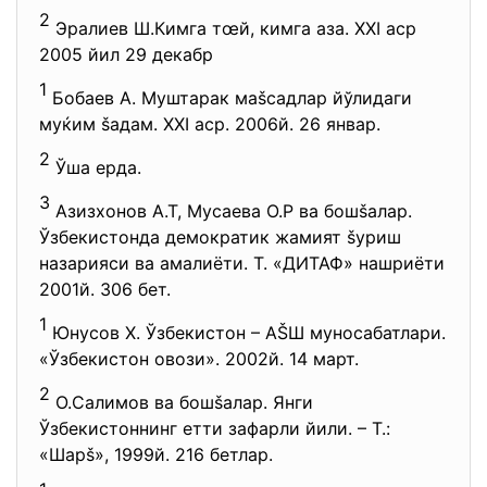
2
Эралиев Ш.Кимга тœй, кимга аза. XXI аср
2005 йил 29 декабр
1
Бобаев А. Муштарак маšсадлар йўлидаги
муќим šадам. XXI аср. 2006й. 26 январ.
2
Ўша ерда.
3
Азизхонов А.Т, Мусаева О.Р ва бошšалар.
Ўзбекистонда демократик жамият šуриш
назарияси ва амалиёти. Т. «ДИТАФ» нашриёти
2001й. 306 бет.
1
Юнусов Х. Ўзбекистон – АŠШ муносабатлари.
«Ўзбекистон овози». 2002й. 14 март.
2
О.Салимов ва бошšалар. Янги
Ўзбекистоннинг етти зафарли йили. – Т.:
«Шарš», 1999й. 216 бетлар.