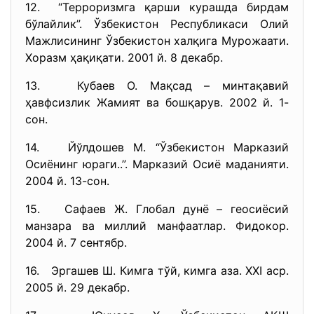
12. “Терроризмга қарши курашда бирдам
бўлайлик”. Ўзбекистон Республикаси Олий
Мажлисининг Ўзбекистон халқига Мурожаати.
Хоразм ҳақиқати. 2001 й. 8 декабр.
13. Кубаев О. Мақсад – минтақавий
ҳавфсизлик Жамият ва бошқарув. 2002 й. 1-
сон.
14. Йўлдошев М. “Ўзбекистон Марказий
Осиёнинг юраги..”. Марказий Осиё маданияти.
2004 й. 13-сон.
15. Сафаев Ж. Глобал дунё – геосиёсий
манзара ва миллий манфаатлар. Фидокор.
2004 й. 7 сентябр.
16. Эргашев Ш. Кимга тўй, кимга аза. XXI аср.
2005 й. 29 декабр.