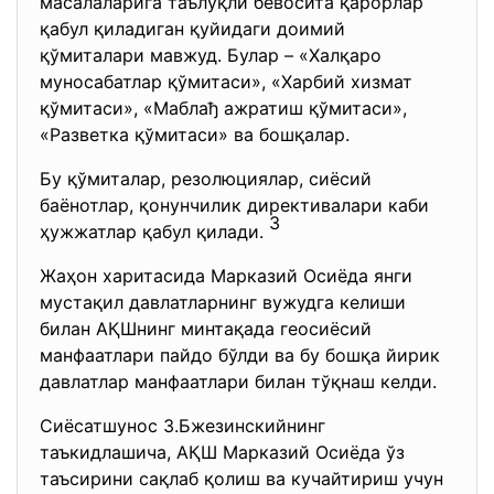
масалаларига таълуқли бевосита қарорлар
қабул қиладиган қуйидаги доимий
қўмиталари мавжуд. Булар – «Халқаро
муносабатлар қўмитаси», «Харбий хизмат
қўмитаси», «Маблађ ажратиш қўмитаси»,
«Разветка қўмитаси» ва бошқалар.
Бу қўмиталар, резолюциялар, сиёсий
баёнотлар, қонунчилик директивалари каби
3
ҳужжатлар қабул қилади.
Жаҳон харитасида Марказий Осиёда янги
мустақил давлатларнинг вужудга келиши
билан АҚШнинг минтақада геосиёсий
манфаатлари пайдо бўлди ва бу бошқа йирик
давлатлар манфаатлари билан тўқнаш келди.
Сиёсатшунос З.Бжезинскийнинг
таъкидлашича, АҚШ Марказий Осиёда ўз
таъсирини сақлаб қолиш ва кучайтириш учун