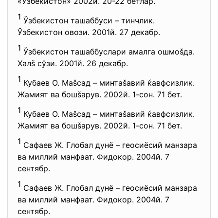
«Ўзбекистон» 2002й. 20-22 бетлар.
1
Ўзбекистон ташаббуси – тинчлик.
Ўзбекистон овози. 2001й. 27 декабр.
1
Ўзбекистон ташаббуслари амалга ошмоšда.
Халš сўзи. 2001й. 26 декабр.
1
Кубаев О. Маšсад – минтаšавий ќавфсизлик.
Жамият ва бошšарув. 2002й. 1-сон. 71 бет.
1
Кубаев О. Маšсад – минтаšавий ќавфсизлик.
Жамият ва бошšарув. 2002й. 1-сон. 71 бет.
1
Сафаев Ж. Глобал дунё – геосиёсий манзара
ва миллий манфаат. Фидокор. 2004й. 7
сентябр.
1
Сафаев Ж. Глобал дунё – геосиёсий манзара
ва миллий манфаат. Фидокор. 2004й. 7
сентябр.