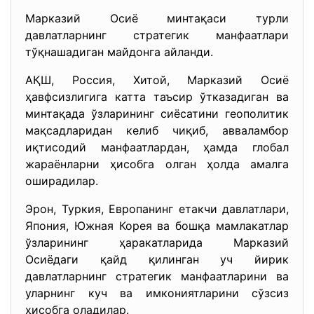
Марказий Осиё минтақаси турли
давлатларнинг стратегик манфаатлари
тўқнашадиган майдонга айланди.
АҚШ, Россия, Хитой, Марказий Осиё
ҳавфсизлигига катта таъсир ўтказадиган ва
минтақада ўзларининг сиёсатини геополитик
мақсадларидан келиб чиқиб, авваламбор
иқтисодий манфаатлардан, ҳамда глобал
жараёнларни ҳисобга олган ҳолда амалга
оширадилар.
Эрон, Туркия, Европанинг етакчи давлатлари,
Япония, Южная Корея ва бошқа мамлакатлар
ўзларининг ҳаракатларида Марказий
Осиёдаги қайд қилинган уч йирик
давлатларнинг стратегик манфаатларини ва
уларнинг куч ва имкониятларини сўзсиз
ҳисобга оладилар.