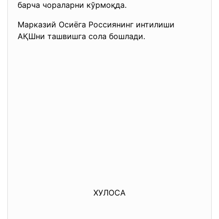
барча чораларни кўрмоқда.
Марказий Осиёга Россиянинг интилиши
АҚШни ташвишга сола бошлади.
ХУЛОСА