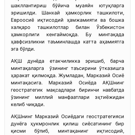
шакллантириш бўйича муаяйн ютуқларга
эришилди. Шанхай ҳамкорлик ташкилоти,
Евроосиё иқтисодий ҳамжамияти ва бошка
халқаро ташкилотлар билан Ўзбекистон
ҳамкорлиги кенгаймоқда. Бу минтақада
ҳавфсизликни таъминлашда катта аҳамиятга
эга бўлди.
АҚШ дунёда етакчиликка эришиб, барча
минтақаларга ўзининг таъсирини ўтказишга
ҳаракат қилмоқда. Жумладан, Марказий Осиё
минтақасига. Марказий Осиёда АҚШнинг
геостратегик мақсадлари биринчи навбатда
ўзининг миллий манфаатлари эҳтиёжидан
келиб чиқади.
АҚШнинг Марказий Осиёдаги геостратегияси
дунёга ҳукмронлик қилиш сиёсатининг бир
қисми бўлиб, минтақанинг иқтисодий,