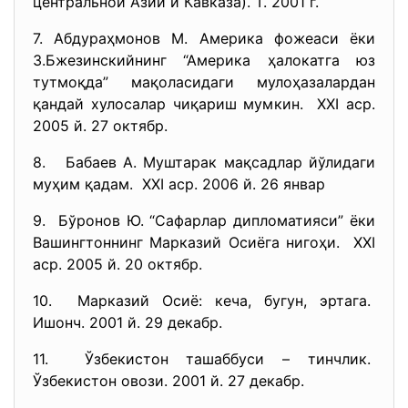
центральной Азии и Кавказа). Т. 2001 г.
7. Абдураҳмонов М. Америка фожеаси ёки
З.Бжезинскийнинг “Америка ҳалокатга юз
тутмоқда” мақоласидаги мулоҳазалардан
қандай хулосалар чиқариш мумкин. XXI аср.
2005 й. 27 октябр.
8. Бабаев А. Муштарак мақсадлар йўлидаги
муҳим қадам. XXI аср. 2006 й. 26 январ
9. Бўронов Ю. “Сафарлар дипломатияси” ёки
Вашингтоннинг Марказий Осиёга нигоҳи. XXI
аср. 2005 й. 20 октябр.
10. Марказий Осиё: кеча, бугун, эртага.
Ишонч. 2001 й. 29 декабр.
11. Ўзбекистон ташаббуси – тинчлик.
Ўзбекистон овози. 2001 й. 27 декабр.