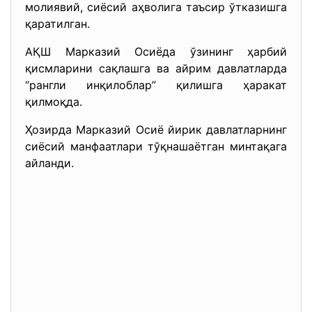
молиявий, сиёсий аҳволига таъсир ўтказишга
қаратилган.
АҚШ Марказий Осиёда ўзининг ҳарбий
қисмларини сақлашга ва айрим давлатларда
“рангли инқилоблар” қилишга ҳаракат
қилмоқда.
Ҳозирда Марказий Осиё йирик давлатларнинг
сиёсий манфаатлари тўқнашаётган минтақага
айланди.