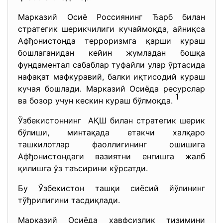
Марказий Осиё Россиянинг Ђарб билан
стратегик шерикчилиги кучаймоқда, айниқса
Афђонистонда терроризмга қарши кураш
бошлаганидан кейин жумладан бошқа
фундаментал сабаблар туфайли улар ўртасида
нафақат мафкуравий, балки иқтисодий кураш
кучая бошлади. Марказий Осиёда ресурслар
1
ва бозор учун кескин кураш бўлмоқда.
Ўзбекистоннинг АҚШ билан стратегик шерик
бўлиши, минтақада етакчи халқаро
ташкилотлар фаоллигининг ошишига
Афђонистондаги вазиятни енгишга жалб
қилишга ўз таъсирини кўрсатди.
Бу Ўзбекистон ташқи сиёсий йўлининг
тўђрилигини тасдиқлади.
Марказий Осиёда хавфсизлик тизимини