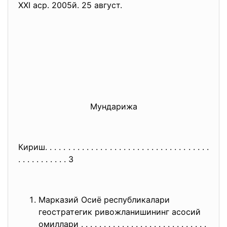
XXI аср. 2005й. 25 август.
Мундарижа
Кириш. . . . . . . . . . . . . . . . . . . . . . . . . . . . . . . . . . . .
. . . . . . . . . . . 3
Марказий Осиё республикалари
геостратегик ривожланишининг асосий
омиллари . . . . . . . . . . . . . . . . . . . . . . . . . . . .