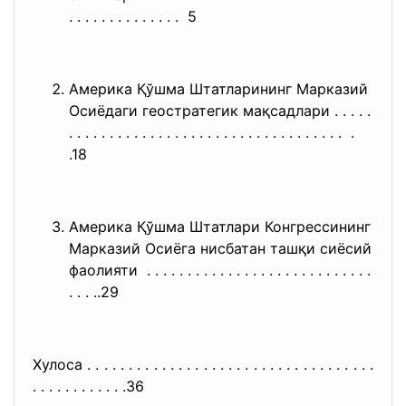
. . . . . . . . . . . . . . 5
Америка Қўшма Штатларининг Марказий
Осиёдаги геостратегик мақсадлари . . . . .
. . . . . . . . . . . . . . . . . . . . . . . . . . . . . . . . . . .
.18
Америка Қўшма Штатлари Конгрессининг
Марказий Осиёга нисбатан ташқи сиёсий
фаолияти . . . . . . . . . . . . . . . . . . . . . . . . . . . .
. . . ..29
Хулоса . . . . . . . . . . . . . . . . . . . . . . . . . . . . . . . . . . .
. . . . . . . . . . . .36