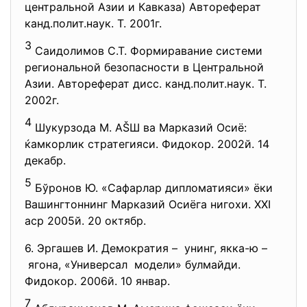
центральной Азии и Кавказа) Автореферат
канд.полит.наук. Т. 2001г.
3
Саидолимов С.Т. Формиравание системи
региональной безопасности в Центральной
Азии. Автореферат дисс. канд.полит.наук. Т.
2002г.
4
Шукурзода М. АŠШ ва Марказий Осиё:
ќамкорлик стратегияси. Фидокор. 2002й. 14
декабр.
5
Бўронов Ю. «Сафарлар дипломатияси» ёки
Вашингтоннинг Марказий Осиёга нигохи. XXI
аср 2005й. 20 октябр.
6. Эргашев И. Демократия – унинг, якка-ю –
ягона, «
Универсал модели» булмайди.
Фидокор. 2006й. 10 январ.
7