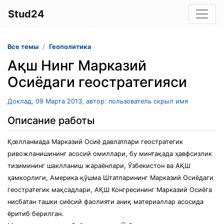
Stud24
Все темы
Геополитика
Ақш Нинг Марказий
Осиёдаги геостратегияси
Доклад, 09 Марта 2013, автор: пользователь скрыл имя
Описание работы
Қœлланмада Марказий Осиё давлатлари геостратегик
ривожланишининг асосий омиллари, бу минтақада ҳавфсизлик
тизимининг шаклланиш жараёнлари, Ўзбекистон ва АҚШ
ҳамкорлиги, Америка қўшма Штатларининг Марказий Осиёдаги
геостратегик мақсадлари, АҚШ Конгресининг Марказий Осиёга
нисбатан ташки сиёсий фаолияти аниқ материаллар асосида
ёритиб берилган.