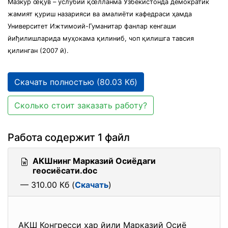
Мазкур œқув – услубий қœлланма Ўзбекистонда демократик
жамият қуриш назарияси ва амалиёти кафедраси ҳамда
Университет Ижтимоий-Гуманитар фанлар кенгаши
йиђилишларида муҳокама қилиниб, чоп қилишга тавсия
қилинган (2007 й).
Скачать полностью (80.03 Кб)
Сколько стоит заказать работу?
Работа содержит 1 файл
АКШнинг Марказий Осиёдаги
геосиёсати.doc
— 310.00 Кб (
Скачать
)
АҚШ Конгресси ҳар йили Марказий Осиё