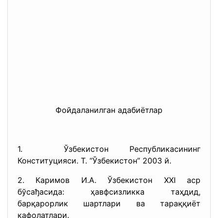
Фойдаланилган адабиётлар
1. Ўзбекистон Республикасининг
Конституцияси. Т. “Ўзбекистон” 2003 й.
2. Каримов И.А. Ўзбекистон XXI аср
бўсађасида: ҳавфсизликка таҳдид,
барқарорлик шартлари ва тараққиёт
кафолатлари.