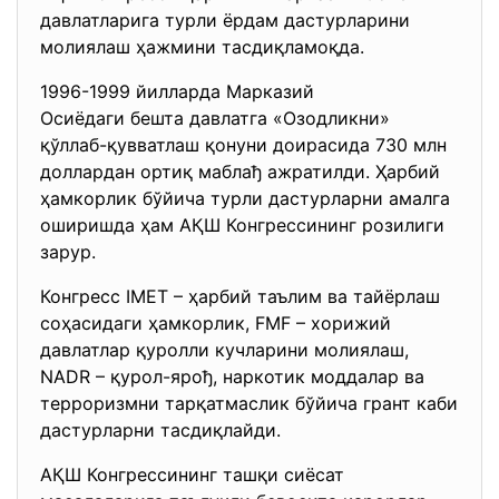
давлатларига турли ёрдам дастурларини
молиялаш ҳажмини тасдиқламоқда.
1996-1999 йилларда Марказий
Осиёдаги бешта давлатга «
Озодликни»
қўллаб-қувватлаш қонуни доирасида 730 млн
доллардан ортиқ маблађ ажратилди. Ҳарбий
ҳамкорлик бўйича турли дастурларни амалга
оширишда ҳам АҚШ Конгрессининг розилиги
зарур.
Конгресс IMET – ҳарбий таълим ва тайёрлаш
соҳасидаги ҳамкорлик, FMF – хорижий
давлатлар қуролли кучларини молиялаш,
NADR – қурол-ярођ, наркотик моддалар ва
терроризмни тарқатмаслик бўйича грант каби
дастурларни тасдиқлайди.
АҚШ Конгрессининг ташқи сиёсат