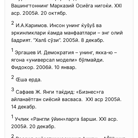
Вашингтоннинг Марказий Осиёга нигоќи. XXI
аср. 2005й. 20 октябр.
2
И.А.Каримов. Инсон унинг ќуšуš ва
эркинликлари ќамда манфаатлари – энг олий
šадрият. “Халš сўзи”. 2005й. 8 декабр.
1
Эргашев И. Демократия – унинг, якка-ю –
ягона «универсал модели» бўлмайди.
Фидокор. 2006й. 10 январ.
2
Œша ерда.
3
Сафаев Ж. Янги таќдид: «Бизнес»га
айланаётган сиёсий васваса. XXI аср 2005й.
14 декабр.
1
Учлик «Рангли ўйин»ларга šарши. XXI аср.
2005й. 20 декабр.
2