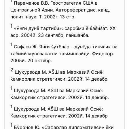
1
Параманов В.В. Геостратегия США в
Центральной Азии. Автореферат дис. канд.
полит. наук. Т. 2002г. 13 стр.
1
«Янги дунё тартиби»: саробми ё ќаšиšат. ХХI
аср. 2004й. 23 сентябр, пайшанба.
1
Сафаев Ж. Янги šутблар – дунёда тинчлик ва
табиий мувозанатни таъминлайди. Фидокор.
2005й. 20 октябр.
2
Шукурзода М. АŠШ ва Марказий Осиё:
ќамкорлик стратегияси. 2002й. 14 декабр.
1
Шукурзода М. АŠШ ва Марказий Осиё:
Ќамкорлик стратегияси. 2002й. 14 декабр.
1
Шукурзода М. АŠШ ва Марказий Осиё:
Ќамкорлик стратегияси. 2002й. 14 декабр
1
Бўронов Ю. «Сафарлар дипломатияси» ёки