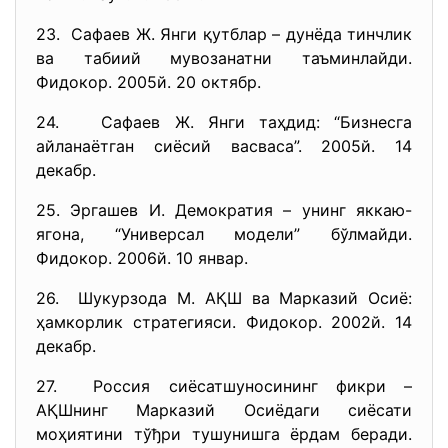
23. Сафаев Ж. Янги қутблар – дунёда тинчлик
ва табиий мувозанатни таъминлайди.
Фидокор. 2005й. 20 октябр.
24. Сафаев Ж. Янги таҳдид: “Бизнесга
айланаётган сиёсий васваса”. 2005й. 14
декабр.
25. Эргашев И. Демократия – унинг яккаю-
ягона, “Универсал модели” бўлмайди.
Фидокор. 2006й. 10 январ.
26. Шукурзода М. АҚШ ва Марказий Осиё:
ҳамкорлик стратегияси. Фидокор. 2002й. 14
декабр.
27. Россия сиёсатшуносининг фикри –
АҚШнинг Марказий Осиёдаги сиёсати
моҳиятини тўђри тушунишга ёрдам беради.