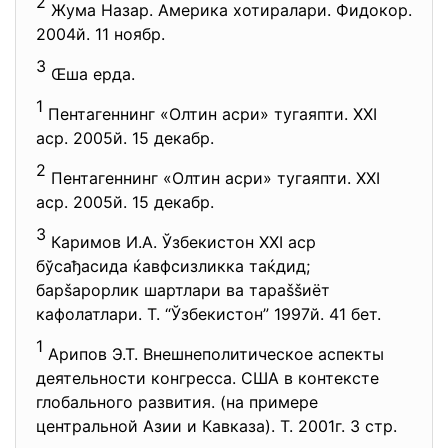
2
Жума Назар. Америка хотиралари. Фидокор.
2004й. 11 ноябр.
3
Œша ерда.
1
Пентагеннинг «Олтин асри» тугаяпти. ХХI
аср. 2005й. 15 декабр.
2
Пентагеннинг «Олтин асри» тугаяпти. ХХI
аср. 2005й. 15 декабр.
3
Каримов И.А. Ўзбекистон XXI аср
бўсађасида ќавфсизликка таќдид;
барšарорлик шартлари ва тараššиёт
кафолатлари. Т. “Ўзбекистон” 1997й. 41 бет.
1
Арипов Э.Т. Внешнеполитическое аспекты
деятельности конгресса. США в контексте
глобального развития. (на примере
центральной Азии и Кавказа). Т. 2001г. 3 стр.