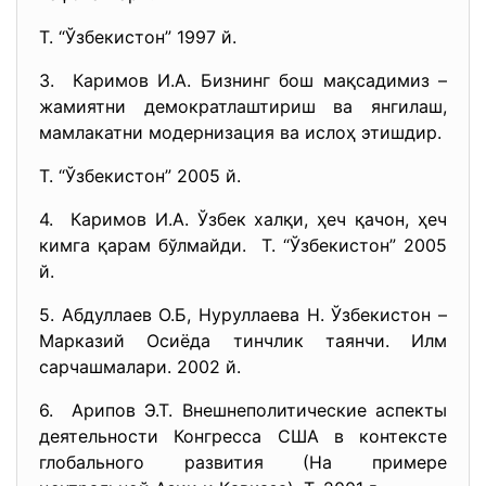
Т. “Ўзбекистон” 1997 й.
3. Каримов И.А. Бизнинг бош мақсадимиз –
жамиятни демократлаштириш ва янгилаш,
мамлакатни модернизация ва ислоҳ этишдир.
Т. “Ўзбекистон” 2005 й.
4. Каримов И.А. Ўзбек халқи, ҳеч қачон, ҳеч
кимга қарам бўлмайди. Т. “Ўзбекистон” 2005
й.
5. Абдуллаев О.Б, Нуруллаева Н. Ўзбекистон –
Марказий Осиёда тинчлик таянчи. Илм
сарчашмалари. 2002 й.
6. Арипов Э.Т. Внешнеполитические аспекты
деятельности Конгресса США в контексте
глобального развития (На примере