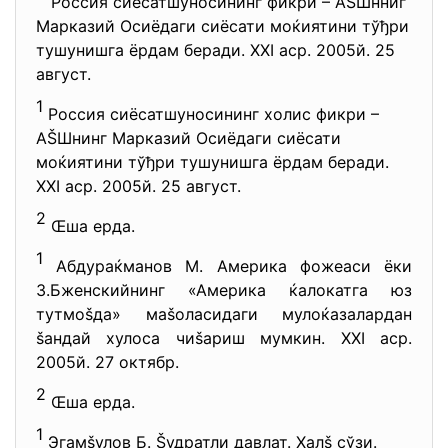
Россия сиёсатшуносининг фикри – АŠШнниг
Марказий Осиёдаги сиёсати моќиятини тўђри
тушунишга ёрдам беради. XXI аср. 2005й. 25
август.
1
Россия сиёсатшуносининг холис фикри –
АŠШнинг Марказий Осиёдаги сиёсати
моќиятини тўђри тушунишга ёрдам беради.
XXI аср. 2005й. 25 август.
2
Œша ерда.
1
Абдураќманов М. Америка фожеаси ёки
З.Бженскийнинг «Америка ќалокатга юз
тутмоšда» маšоласидаги мулоќазалардан
šандай хулоса чиšариш мумкин. ХХI аср.
2005й. 27 октябр.
2
Œша ерда.
1
Эгамšулов Б. Šудратли давлат. Халš сўзи.