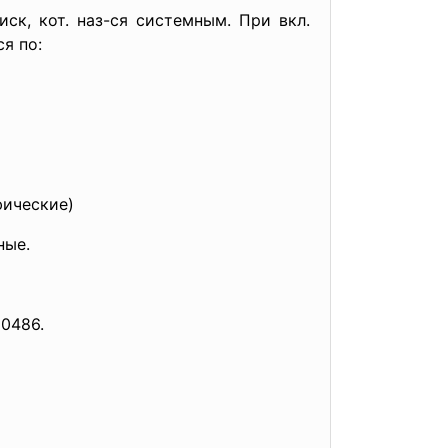
ск, кот. наз-ся системным. При вкл.
я по:
фические)
ные.
0486.