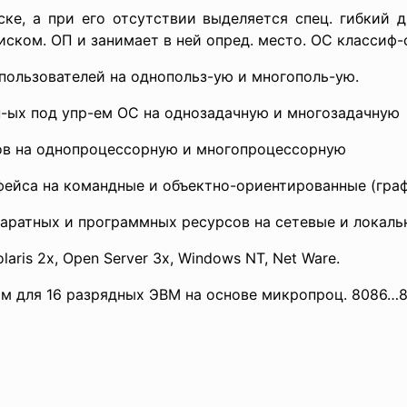
е, а при его отсутствии выделяется спец. гибкий ди
ском. ОП и занимает в ней опред. место. ОС классиф-с
льзователей на однопольз-ую и многополь-ую.
ых под упр-ем ОС на однозадачную и многозадачную
 на однопроцессорную и многопроцессорную
йса на командные и объектно-ориентированные (гра
атных и программных ресурсов на сетевые и локаль
aris 2x, Open Server 3x, Windows NT, Net Ware.
ом для 16 разрядных ЭВМ на основе микропроц. 8086…8