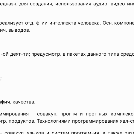
едназн. для создания, использования аудио, видео ин
еализует отд. ф-ии интеллекта человека. Осн. компонен
ич. выводов.
т-ой деят-ти; предусмотр. в пакетах данного типа сред
;
фич. качества.
ммирования – совакуп. прог-м и прог-ных комплексо
гр. продуктов. Технологиями программирования явл-с
 совакуп. языков и систем програм-ия, а также раз