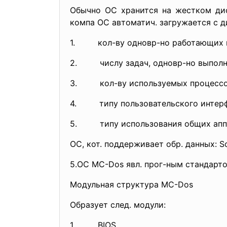
Обычно ОС хранится на жестком диск
компа ОС автоматич. загружается с ди
1. кол-ву одновр-но работающих по
2. числу задач, одновр-но выполн-
3. кол-ву используемых процессов
4. типу пользовательского интерфе
5. типу использования общих аппар
ОС, кот. поддерживает обр. данных: Sol
5.ОС MC-Dos явл. прог-ным стандарт
Модульная структура MC-Dos
Образует след. модули:
1. BIOS