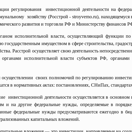
зации
регулирования инвестиционной деятельности на федер
мунальному хозяйству (Росстрой - stroyverno.ru), находящему
омического развития и торговли РФ и Министерству финансов Р
рганом исполнительной власти, осуществляющий функции по 
ию государственным имуществом в сфере строительства, градос
ства. Расстрой осуществляет свою деятельность непосредственн
 органами исполнительной власти субъектов РФ, органами 
 осуществлении своих полномочий по регулированию инвестиц
атся в нормативных актах: постановлениях, СНиПах, стандартах
ие инвестиционной деятельности осуществляется в основном 
м и на другие федеральные нужды, определяемые в порядке,
азанные федеральные нужды предусматриваются ежегодно в б
трализованных капитальных вложений.
апитальные вложения — это инвестиции, направляемые на созд