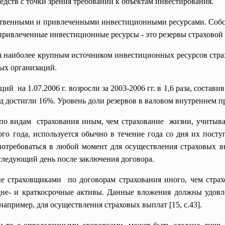
едств с точки зрения требований к объектам инвестирования.
ственными и привлеченными инвестиционными ресурсами. Собс
о привлеченные инвестиционные ресурсы - это резервы страховой
я наиболее крупным источником инвестиционных ресурсов стра
ых организаций.
й на 1.07.2006 г. возросли за 2003-2006 гг. в 1,6 раза, состав
 достигли 16%. Уровень доли резервов в валовом внутреннем прод
по видам страхования иным, чем страхование жизни, учитывая
го года, используется обычно в течение года со дня их поступ
потребоваться в любой момент для осуществления страховых в
следующий день после заключения договора.
ые страховщиками по договорам страхования иного, чем стра
дне- и краткосрочные активы. Данные вложения должны удовл
апример, для осуществления страховых выплат [15, с.43].