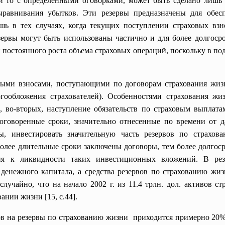
и то с определенными оговорками, может быть сделано лишь
ыравнивания убытков. Эти резервы предназначены для обе
ишь в тех случаях, когда текущих поступлении страховых взн
ервы могут быть использованы частично и для более долгоср
 постоянного роста объема страховых операций, поскольку в по
ыми взносами, поступающими по договорам страхования жизни
гообложения страхователей). Особенностями страхования жи
 и, во-вторых, наступление обязательств по страховым выпла
 оговоренные сроки, значительно отнесенные по времени от д
ы, инвестировать значительную часть резервов по страхо
олее длительные сроки заключены договоры, тем более долгос
ния к ликвидности таких инвестиционных вложений. В рез
денежного капитала, а средства резервов по страхованию ж
учайно, что на начало 2002 г. из 11.4 трлн. дол. активов ст
нии жизни [15, с.44].
в на резервы по страхованию жизни приходится примерно 20% 