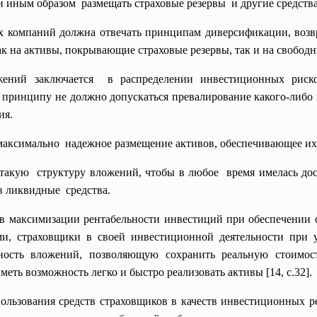
 иным образом размещать страховые резервы и другие средства
 компаний должна отвечать принципам диверсификации, возвр
как на активы, покрывающие страховые резервы, так и на свобод
ений заключается в распределении инвестиционных риско
 принципу не должно допускаться превалирование какого-либо 
ия.
максимально надежное размещение активов, обеспечивающее их 
такую структуру вложений, чтобы в любое время имелась до
в ликвидные средства.
в максимизации рентабельности инвестиций при обеспечении 
и, страховщики в своей инвестиционной деятельности при у
ность вложений, позволяющую сохранить реальную стоимос
меть возможность легко и быстро реализовать активы [14, с.32].
льзования средств страховщиков в качеств инвестиционных ре