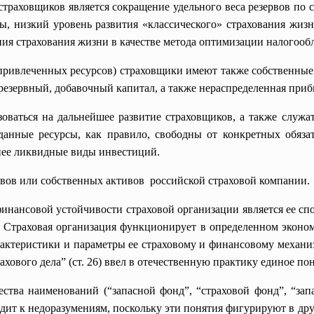
траховщиков является сокращение удельного веса резервов по 
, низкий уровень развития «классического» страхования жизни
ния страхования жизни в качестве метода оптимизации налогооб
привлеченных ресурсов) страховщики имеют также собственные 
резервный, добавочный капитал, а также нераспределенная приб
оваться на дальнейшее развитие страховщиков, а также служа
данные ресурсы, как правило, свободны от конкретных обяза
нее ликвидные виды инвестиций.
рвов или собственных
активов российской страховой компании.
финансовой устойчивости страховой организации является ее сп
Страховая организация функционирует в определенном экономи
актеристики и параметры ее страховому и финансовому механизм
ового дела” (ст. 26) ввел в отечественную практику единое пон
ства наименований (“запасной фонд”, “страховой фонд”, “запа
дит к недоразумениям, поскольку эти понятия фигурируют в дру