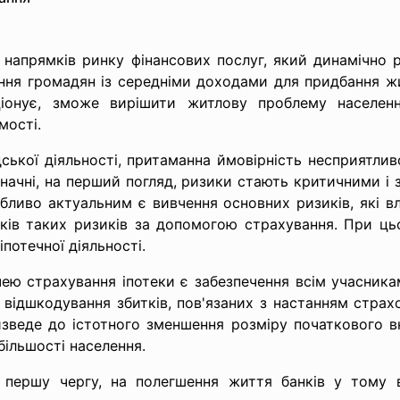
 напрямків ринку фінансових послуг, який динамічно
ня громадян із середніми доходами для придбання жит
ціонує, зможе вирішити житлову проблему населен
мості.
юдської діяльності, притаманна ймовірність несприятли
езначні, на перший погляд, ризики стають критичними 
бливо актуальним є вивчення основних ризиків, які в
слідків таких ризиків за допомогою страхування. При 
потечної діяльності.
ю страхування іпотеки є забезпечення всім учасника
 відшкодування збитків, пов'язаних з настанням страх
зведе до істотного зменшення розміру початкового в
більшості населення.
у першу чергу, на полегшення життя банків у тому