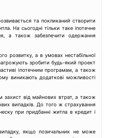
 розвивається та покликаний створити
ла. На сьогодні тільки таке іпотечне
ня, а також забезпечити одержання
вого розвитку, а в умовах нестабільної
і загрожують зробити будь-який проект
ластиві іпотечним програмам, а також
цьому виникають додаткові можливості
м захист від майнових втрат, а також
ових випадків. До того ж страхування
неску при придбанні житла в кредит і
 випадку, якщо позичальник не може