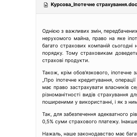
Курсова_Іпотечне страхування.do
Однією з важливих змін, передбачених
нерухомого майна, право на яке іпо
багато страхових компаній сьогодні
порядку. Тому страховикам доведеть
страхові продукти.
Також, крім обов’язкового, іпотечне 
„Про іпотечне кредитування, операції
має право застрахувати власників се
різноманітності видів страхування д
поширеними у використанні, і як з ни
Так, для забезпечення адекватного р
0,5% суми страхового платежу. Інакше 
Нажаль, наше законодавство має багат