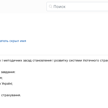
ватель скрыл имя
 і методичних засад становлення і розвитку системи іпотечного стра
 завдання:
я;
 Україні;
 страхування.