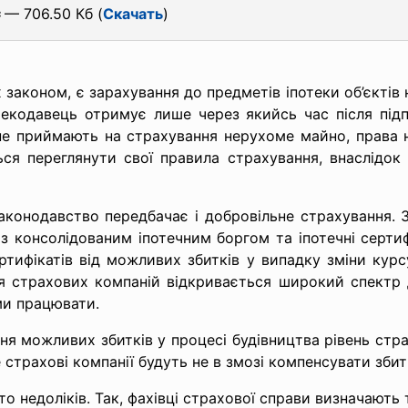
c
— 706.50 Кб (
Скачать
)
 законом, є зарахування до предметів іпотеки об’єктів
текодавець отримує лише через якийсь час після підп
 не приймають на страхування нерухоме майно, права 
ся переглянути свої правила страхування, внаслідок 
законодавство передбачає і добровільне страхування. 
 з консолідованим іпотечним боргом та іпотечні сертифі
ртифікатів від можливих збитків у випадку зміни курсу
ля страхових компаній відкривається широкий спектр д
ми працювати.
івня можливих збитків у процесі будівництва рівень ст
страхові компанії будуть не в змозі компенсувати збит
о недоліків. Так, фахівці страхової справи визначають 