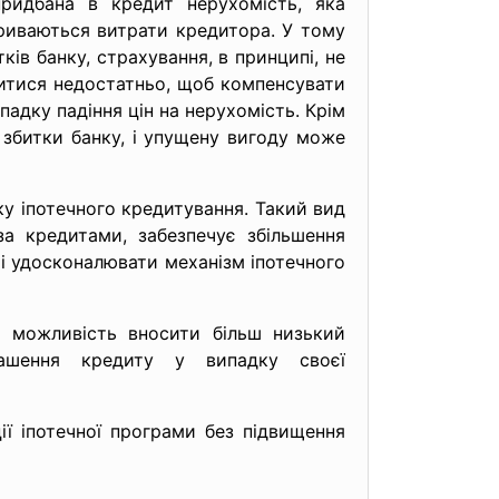
ридбана в кредит нерухомість, яка
криваються витрати кредитора. У тому
ів банку, страхування, в принципі, не
итися недостатньо, щоб компенсувати
падку падіння цін на нерухомість. Крім
 збитки банку, і упущену вигоду може
у іпотечного кредитування. Такий вид
за кредитами, забезпечує збільшення
 і удосконалювати механізм іпотечного
є можливість вносити більш низький
гашення кредиту у випадку своєї
ії іпотечної програми без підвищення