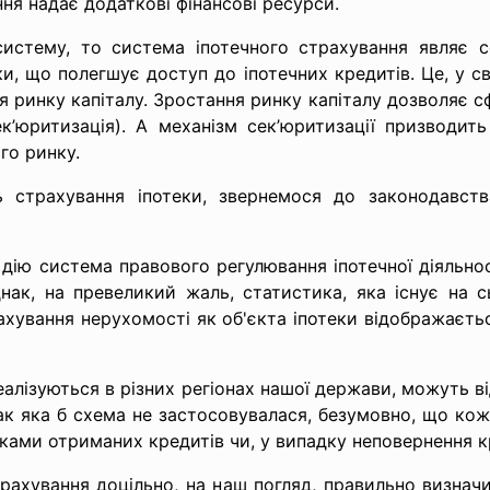
ня надає додаткові фінансові ресурси.
истему, то система іпотечного страхування являє 
ки, що полегшує доступ до іпотечних кредитів. Це, у с
 ринку капіталу. Зростання ринку капіталу дозволяє сф
(сек’юритизація). А механізм сек’юритизації призводи
го ринку.
ь страхування іпотеки, звернемося до законодавств
в дію система правового регулювання іпотечної діяльно
днак, на превеликий жаль, статистика, яка існує на с
ахування нерухомості як об'єкта іпотеки відображаєть
еалізуються в різних регіонах нашої держави, можуть в
ак яка б схема не застосовувалася, безумовно, що кож
ками отриманих кредитів чи, у випадку неповернення 
рахування доцільно, на наш погляд, правильно визначи