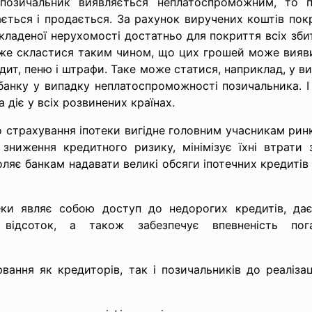
позичальник виявляється неплатоспроможним, то п
чається і продається. За рахунок виручених коштів по
ладеної нерухомості достатньо для покриття всіх збитк
може скластися таким чином, що цих грошей може вияв
дит, пеню і штрафи. Таке може статися, наприклад, у ви
 банку у випадку неплатоспроможності позичальника. І
діє у всіх розвинених країнах.
 страхування іпотеки вигідне головним учасникам ринк
зниження кредитного ризику, мінімізує їхні втрати 
оляє банкам надавати великі обсяги іпотечних кредитів
еки являє собою доступ до недорогих кредитів, да
 відсоток, а також забезпечує впевненість по
ання як кредиторів, так і позичальників до реалізац