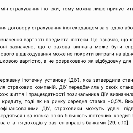
ермін страхування іпотеки, тому можна лише припустит
ння договору страхування іпотекодавцем за згодою або
значення вартості предмета іпотеки. Це означає, що 
коні зазначено, що страхова виплата може бути спр
ового відшкодування може не покрити витрати на відно
ишковою вартістю, а не розраховано як відбудовчу для
ржавну іпотечну установу (ДІУ), яка затвердила ста
я страхових компаній. ДІУ передбачила у своїх стан
акож життя і працездатності позичальника ДІУ визначи
 кредиту, тоді як на ринку середня ставка −0,5%. Вих
рефінансованими ДІУ, страховики можуть удвічі пі
ердяться і за кілька років більшість іпотечних кредит
а стаття доходів у разі співпраці з банками [29, с.10].