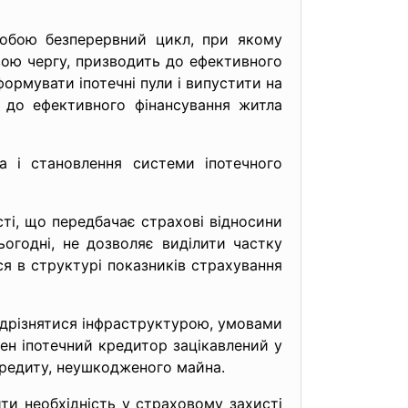
собою безперервний цикл, при якому
вою чергу, призводить до ефективного
ормувати іпотечні пули і випустити на
ть до ефективного фінансування житла
а і становлення системи іпотечного
сті, що передбачає страхові відносини
ьогодні, не дозволяє виділити частку
ся в структурі показників страхування
ідрізнятися інфраструктурою, умовами
ен іпотечний кредитор зацікавлений у
кредиту, неушкодженого майна.
ти необхідність у страховому захисті