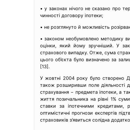
• у законах нічого не сказано про т
чинності договору іпотеки;
• не розглянуто й можливість розірва
• законом необумовлено методику ви
оцінки, який йому зручніший. У за
страхового випадку. Отже, сума страх
цього об’єкта було визначено за зал
[13].
У жовтні 2004 року було створено Де
також розширивши поле діяльності дл
страхування − предмета іпотеки, а т
життя позичальника на рівні 1% суми
ставки за іпотечними кредитами, 
оптимістичні прогнози експертів підтв
страховиків з’явиться солідна додатков