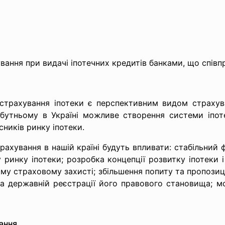
вання при видачі іпотечних кредитів банками, що співп
страхування іпотеки є перспективним видом страхува
йбутньому в Україні можливе створення системи іпот
сників ринку іпотеки.
ахування в нашій країні будуть впливати: стабільний ф
у ринку іпотеки; розробка концепції розвитку іпотеки 
ому страховому захисті; збільшення попиту та пропозиц
та державній реєстрації його правового становища; мо
ання