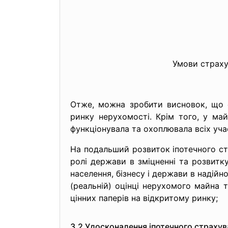
Умови страху
Отже, можна зробити висновок, що 
ринку нерухомості. Крім того, у ма
функціонувала та охоплювала всіх уча
На подальший розвиток іпотечного стр
ролі держави в зміцненні та розвитк
населення, бізнесу і держави в надійн
(реальній) оцінці нерухомого майна 
цінних паперів на відкритому ринку;
3.2 Удосконалення іпотечного страхув