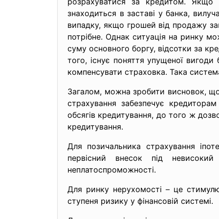
розрахуватися за кредитом. Якщо 
знаходиться в заставі у банка, вилу
випадку, якщо грошей від продажу зак
потрібне. Однак ситуація на ринку 
суму основного боргу, відсотки за кре
того, існує поняття упущеної вигоди
компенсувати страховка. Така система 
Загалом, можна зробити висновок, що
страхування забезпечує кредиторам 
обсягів кредитування, до того ж дозв
кредитування.
Для позичальника страхування іпот
первісний внесок під невисокий
неплатоспроможності.
Для ринку нерухомості – це стимулюв
ступеня ризику у фінансовій системі.