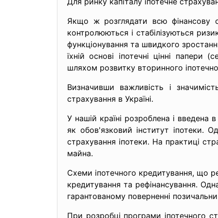
Для ринку капіталу іпотечне страхуван
Якщо ж розглядати всю фінансову с
контролюються і стабілізуються ризи
функціонування та швидкого зростання
їхній основі іпотечні цінні папери 
шляхом розвитку вторинного іпотечно
Визначивши важливість і значиміст
страхування в Україні.
У нашій країні розроблена і введена 
як обов'язковий інститут іпотеки. О
страхування іпотеки. На практиці стр
майна.
Схеми іпотечного кредитування, що р
кредитування та рефінансування. Одн
гарантованому поверненні позичальни
При розробці програми іпотечного ст