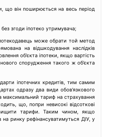
и, що він поширюється на весь період
 без згоди іпотеко утримувача;
іпотекодавець може обрати той метод
ямована на відшкодування наслідків
влення об’єкта іпотеки, якщо вартість
 нового спорудження такого ж об’єкта
ндарти іпотечних кредитів, тим самим
дартах одразу два види обов’язкового
ла максимальний тариф на страхування
одить, що, попри невисокі відсоткові
двищити тарифи. Таким чином, якщо
ів на ринку рефінансуватимуться ДІУ, у